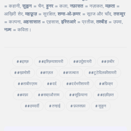
= कहानी,
सुकून
= चैन,
हुनर
= कला,
नफ़ासत
= नज़ाकत,
मक़ता
=
आख़िरी शेर,
महफ़ूज़
= सुरक्षित,
शम्स-ओ-क़मर
= सूरज और चाँद,
तसव्वुर
= कल्पना,
अहसासात
= एहसास,
इस्तिआरे
= प्रतीक,
तश्बीह
= उपमा,
नज़्म
= कविता।
#इश्क़
#इश्क़ियाशायरी
#उर्दूशायरी
#क़बीर
#ख़ामोशी
#ग़ज़ल
#जज़्बात
#टूटेदिलकीशायरी
#ताबीरएग़म
#दर्द
#दर्दभरीशायरी
#फ़िक्र
#वफ़ा
#सब्रऔरग़म
#सूफ़ियाना
#हक़ीक़त
#हमदर्दी
तन्हाई
फ़लसफ़ा
सुकून