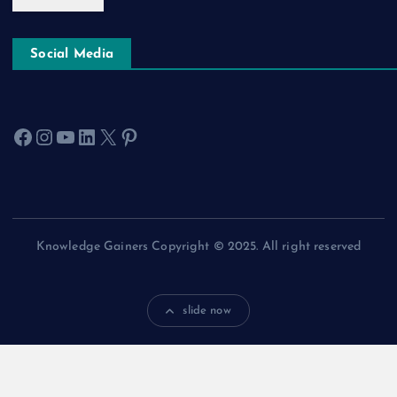
Social Media
Facebook
Instagram
YouTube
LinkedIn
X
Pinterest
Knowledge Gainers Copyright © 2025. All right reserved
slide now