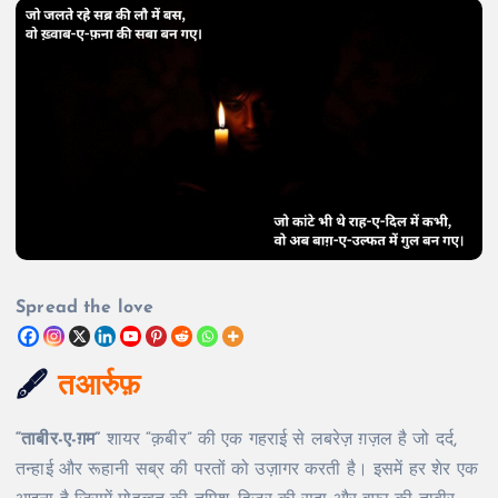
Spread the love
🖋️
तआर्रुफ़
“ताबीर-ए-ग़म”
शायर “क़बीर” की एक गहराई से लबरेज़ ग़ज़ल है जो दर्द,
तन्हाई और रूहानी सब्र की परतों को उज़ागर करती है। इसमें हर शेर एक