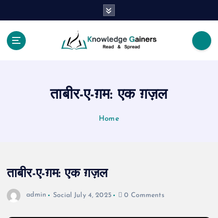
S
k
i
p
t
Read & Spread
o
c
o
ताबीर-ए-ग़म: एक ग़ज़ल
n
t
e
Home
n
t
ताबीर-ए-ग़म: एक ग़ज़ल
admin
Social
July 4, 2025
0 Comments