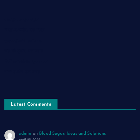
नाम-ए-वफ़ा: एक ग़ज़ल
चिराग़-ए-उम्मीद: एक ग़ज़ल
सुकून-ए-शहर: एक ग़ज़ल
रूह की पुकार: एक ग़ज़ल
दिलों का शहंशाह: एक ग़ज़ल
सफ़र-ए-मौत: एक ग़ज़ल
Latest Comments
admin
on
Blood Sugar: Ideas and Solutions
April 25, 2025