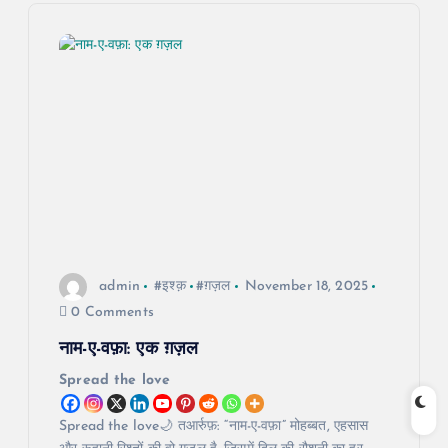
n
a
v
i
g
a
admin
#इश्क़
#ग़ज़ल
November 18, 2025
t
0 Comments
नाम-ए-वफ़ा: एक ग़ज़ल
i
Spread the love
o
Spread the love🌙 तआर्रुफ़: “नाम-ए-वफ़ा” मोहब्बत, एहसास