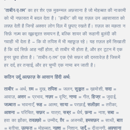
“ताबीर-ए-ग़म”
का हर शेर एक मुकम्मल अफ़साना है जो मोहब्बत की नाकामी
को भी नफ़ासत में बदल देता है। “क़बीर” की यह ग़ज़ल उन अहसासात को
लफ़्ज़ देती है जिन्हें अक्सर लोग दिल में छुपाए रखते हैं। ग़ज़ल का मक़ता न
सिर्फ़ नज़्म का खूबसूरत समापन है, बल्कि शायर की रूहानी बुलंदी की
गवाही भी देता है — कि वो तपिश में भी महफ़ूज़ रहे। यह ग़ज़ल हमें सिखाती
है कि दर्द सिर्फ़ आह नहीं होता, वो ताबीर भी होता है, और हर टूटन में एक
हुनर छुपा होता है। “ताबीर-ए-ग़म” एक ऐसे सफ़र की दस्तावेज़ है जिसमें
हर दर्द, हर तन्हाई, और हर चुप्पी एक नग़्मा बन जाती है।
कठिन उर्दू अल्फ़ाज़ के आसान हिंदी अर्थ:
ताबीर
= अर्थ,
ग़म
= दुख,
तपिश
= जलन,
सुकूत
= ख़ामोशी,
सदा
=
आवाज़,
असर
= प्रभाव,
नज़र
= दृष्टि,
नग़्मा
= गीत,
हिज्र
= जुदाई,
जज़्बात
= भावनाएँ,
रूह
= आत्मा,
साया
= परछाईं,
सलीक़ा
= तरीका,
आशना
= परिचित,
सफ़र
= यात्रा,
सब्र
= धैर्य,
फ़ना
= नाश,
सबा
=
हवा का झोंका,
तवक़्क़ो
= उम्मीद,
ग़ैर
= अजनबी,
हमसफ़र
= साथी,
बाग़
= बग़ीचा,
उल्फत
= मोहब्बत,
नक़्श
= निशान,
जुनूँ
= दीवानगी,
अफ़्साना