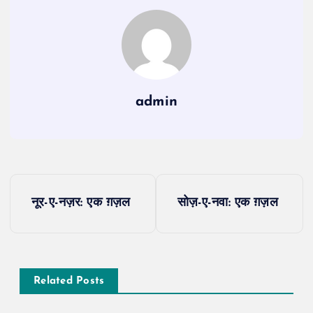
admin
P
नूर-ए-नज़र: एक ग़ज़ल
सोज़-ए-नवा: एक ग़ज़ल
o
s
Related Posts
t