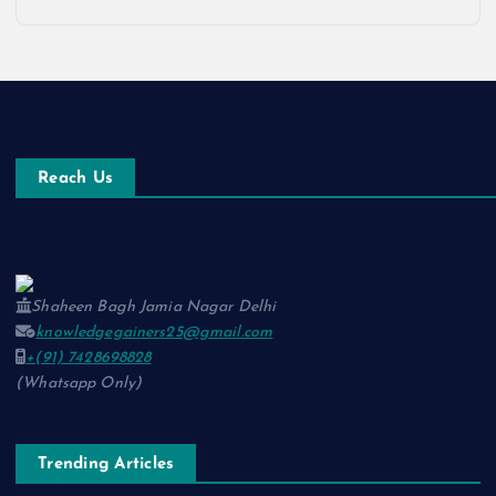
Reach Us
Shaheen Bagh Jamia Nagar Delhi
knowledgegainers25@gmail.com
+(91) 7428698828
(Whatsapp Only)
Trending Articles