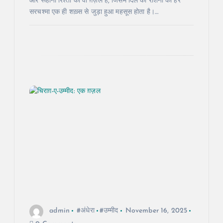
n
और रूहानी रिश्तों की वो ग़ज़ल है, जिसमें दिल की रौशनी का हर
सरचश्मा एक ही शख़्स से जुड़ा हुआ महसूस होता है।…
admin
#अंधेरा
#उम्मीद
November 16, 2025