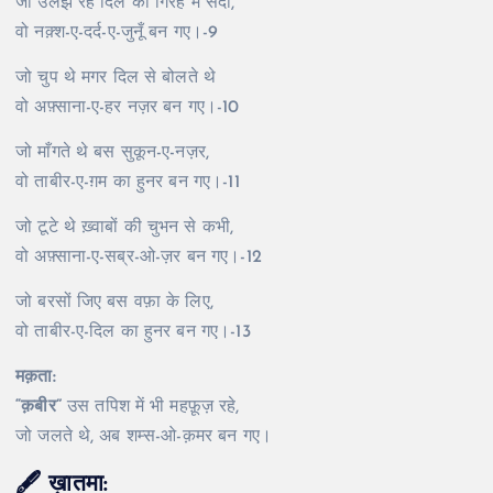
जो उलझे रहे दिल की गिरह में सदा,
वो नक़्श-ए-दर्द-ए-जुनूँ बन गए।-9
जो चुप थे मगर दिल से बोलते थे
वो अफ़्साना-ए-हर नज़र बन गए।-10
जो माँगते थे बस सुकून-ए-नज़र,
वो ताबीर-ए-ग़म का हुनर बन गए।-11
जो टूटे थे ख़्वाबों की चुभन से कभी,
वो अफ़्साना-ए-सब्र-ओ-ज़र बन गए।-12
जो बरसों जिए बस वफ़ा के लिए,
वो ताबीर-ए-दिल का हुनर बन गए।-13
मक़ता:
“क़बीर”
उस तपिश में भी महफ़ूज़ रहे,
जो जलते थे, अब शम्स-ओ-क़मर बन गए।
🖋️
ख़ातमा: