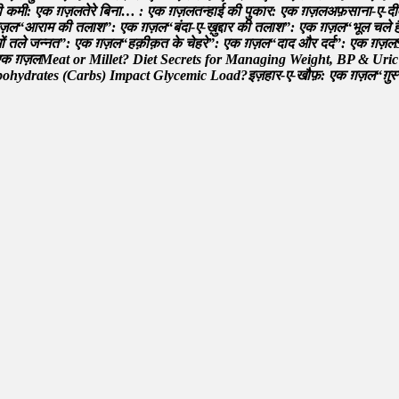
क
क
म
:
ए
क
ग़
ज़
ल
त
र
ब
न
…
:
ए
क
ग़
ज़
ल
त
न
ह
ई
क
प
क
र
:
ए
क
ग़
ज़
ल
अ
फ
स
न
-
ए
-
द
ज़
ल
“
आ
र
म
क
त
ल
श
”
:
ए
क
ग़
ज़
ल
“
ब
द
-
ए
-
ख
द
र
क
त
ल
श
”
:
ए
क
ग़
ज़
ल
“
भ
ल
च
ल
म
त
ल
ज
न
न
त
”
:
ए
क
ग़
ज़
ल
“
ह
क
क
त
क
च
ह
र
”
:
ए
क
ग़
ज़
ल
“
द
द
औ
र
द
र
”
:
ए
क
ग़
ज़
ल
क
ग़
ज़
ल
M
e
a
t
o
r
M
i
l
l
e
t
?
D
i
e
t
S
e
c
r
e
t
s
f
o
r
M
a
n
a
g
i
n
g
W
e
i
g
h
t
,
B
P
&
U
r
i
c
b
o
h
y
d
r
a
t
e
s
(
C
a
r
b
s
)
I
m
p
a
c
t
G
l
y
c
e
m
i
c
L
o
a
d
?
इ
ज
ह
र
-
ए
-
ख
फ
:
ए
क
ग़
ज़
ल
“
ग
स