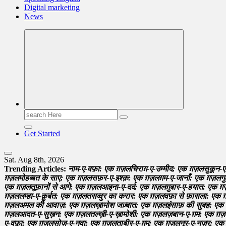
Digital marketing
News
Search
for:
Get Started
Sat. Aug 8th, 2026
Trending Articles:
न
म
-
ए
-
व
फ
:
ए
क
ग़
ज़
ल
च
र
ग
-
ए
-
उ
म
म
द
:
ए
क
ग़
ज़
ल
स
क
न
-
ए
ग़
ज़
ल
म
ह
ब
ब
त
क
स
ए
:
ए
क
ग़
ज़
ल
स
फ
र
-
ए
-
इ
श
क
:
ए
क
ग़
ज़
ल
ग
म
-
ए
-
ज
न
:
ए
क
ग़
ज़
ल
ग
ए
क
ग़
ज़
ल
त
फ
न
स
आ
ग
:
ए
क
ग़
ज़
ल
आ
इ
न
-
ए
-
द
र
:
ए
क
ग़
ज़
ल
ग
ब
र
-
ए
-
ह
य
त
:
ए
क
ग़
ग़
ज़
ल
ल
म
ह
-
ए
-
क
र
त
:
ए
क
ग़
ज़
ल
त
स
व
व
र
क
क
र
र
:
ए
क
ग़
ज़
ल
व
फ
स
फ
स
ल
:
ए
क
ग़
ज़
ल
अ
म
ल
क
आ
व
ज
:
ए
क
ग़
ज़
ल
ख
म
श
ज
ज
ब
त
:
ए
क
ग़
ज़
ल
इ
स
फ
क
स
ब
ह
:
ए
क
ग़
ज़
ल
आ
द
त
-
ए
-
स
ख
न
:
ए
क
ग़
ज़
ल
त
ल
ख
-
ए
-
ख
म
श
:
ए
क
ग़
ज़
ल
ज
ब
न
-
ए
-
ग
म
:
ए
क
ग़
ज़
ए
-
व
फ
:
ए
क
ग़
ज़
ल
स
ज
-
ए
-
न
व
:
ए
क
ग़
ज़
ल
त
ब
र
-
ए
-
ग
म
:
ए
क
ग़
ज़
ल
न
र
-
ए
-
न
ज
र
:
ए
क