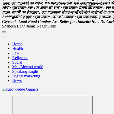
स
ब
ब
:
ए
क
ग़
ज़
ल
द
र
क
स
फ
र
:
ए
क
ग़
ज़
ल
र
ग
-
ए
-
र
ज
:
ए
क
ग़
ज़
ल
ख
श
ब
-
ए
-
म
ह
ब
ब
त
ल
ग
”
:
ए
क
ग़
ज़
ल
“
ह
क
औ
र
अ
म
ल
क
ब
त
”
:
ए
क
ग़
ज़
ल
“
र
श
न
क
त
ल
श
”
:
ए
क
ग़
ग़
ज़
ल
“
स
द
ग
क
इ
क़
ल
ब
”
:
ए
क
ग़
ज़
ल
ग
ज
स
क
ट
-
ब
च
च
क
म
त
ज
र
“
म
क
क
द
A
c
i
d
“
क़
र
न
-
ए
-
ह
क़
”
:
ए
क
ग़
ज़
ल
“
अ
द
म
क
आ
व
ज
”
:
ए
क
ग़
ज़
ल
ल
म
ह
-
ए
-
न
य
ब
:
ए
G
l
y
c
e
m
i
c
L
o
a
d
F
o
o
d
C
o
m
b
o
s
A
r
e
B
e
t
t
e
r
f
o
r
D
i
a
b
e
t
i
c
s
H
o
w
D
o
C
a
r
Shaheen Bagh Jamia Nagar,Delhi
Home
Health
Law
Religeous
Social
Meo/Mewati world
Speaking English
Digital marketing
News
Read & Spread