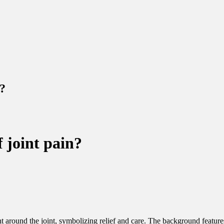
n?
 joint pain?