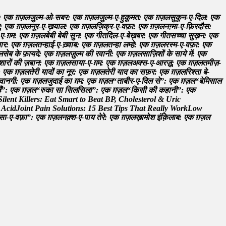
:
ए
क
ग
ज
ल
ज
ल
म
-
ओ
-
स
ब
र
:
ए
क
ग़
ज़
ल
ज
ल
म
-
ए
-
ह
क
म
त
:
ए
क
ग़
ज़
ल
स
क
न
-
ए
-
द
ल
:
ए
क
:
ए
क
ग़
ज़
ल
न
र
-
ए
-
ख
य
ल
:
ए
क
ग़
ज़
ल
ज
क
र
-
ए
-
व
फ
:
ए
क
ग़
ज़
ल
न
ग
म
-
ए
-
फ
र
द
स
:
ए
-
ग
म
:
ए
क
ग़
ज़
ल
ब
ब
ब
ब
स
न
:
ए
क
ग
त
द
ल
-
ए
-
ब
ख
ब
र
:
ए
क
ग
त
स
च
च
स
ख
न
:
ए
क
य
र
:
ए
क
ग़
ज़
ल
त
न
ह
ई
-
ए
-
ख
व
ब
:
ए
क
ग़
ज़
ल
त
न
ह
ल
म
ह
:
ए
क
ग़
ज़
ल
र
स
म
-
ए
-
व
फ
:
ए
क
ल
स
ब
क
फ
य
द
:
ए
क
ग़
ज़
ल
ज
ल
म
क
र
व
न
:
ए
क
ग़
ज़
ल
स
ज
श
क
स
य
म
:
ए
क
श
र
क
ज
ब
न
:
ए
क
ग़
ज़
ल
स
य
-
ए
-
ग
म
:
ए
क
ग़
ज़
ल
अ
क
स
-
ए
-
आ
र
ज
:
ए
क
ग़
ज़
ल
त
म
ज
-
:
ए
क
ग़
ज़
ल
त
र
य
द
क
न
र
:
ए
क
ग़
ज़
ल
त
र
य
द
क
स
फ
र
:
ए
क
ग़
ज़
ल
र
श
त
ब
-
व
न
ग
:
ए
क
ग़
ज़
ल
ज
द
ई
क
ग
म
:
ए
क
ग़
ज़
ल
“
त
ब
र
-
ए
-
द
ल
स
”
:
ए
क
ग़
ज़
ल
“
ब
म
स
ल
ह
”
:
ए
क
ग़
ज़
ल
“
र
क
स
स
ल
स
ल
”
:
ए
क
ग़
ज़
ल
“
क
स
क
क
ह
न
”
:
ए
क
S
i
l
e
n
t
K
i
l
l
e
r
s
:
E
a
t
S
m
a
r
t
t
o
B
e
a
t
B
P
,
C
h
o
l
e
s
t
e
r
o
l
&
U
r
i
c
A
c
i
d
J
o
i
n
t
P
a
i
n
S
o
l
u
t
i
o
n
s
:
1
5
B
e
s
t
T
i
p
s
T
h
a
t
R
e
a
l
l
y
W
o
r
k
L
o
w
स
-
ए
-
व
फ
”
:
ए
क
ग़
ज़
ल
न
क
श
-
ए
-
प
य
त
र
:
ए
क
ग़
ज़
ल
ख
म
श
इ
क
ल
ब
:
ए
क
ग़
ज़
ल