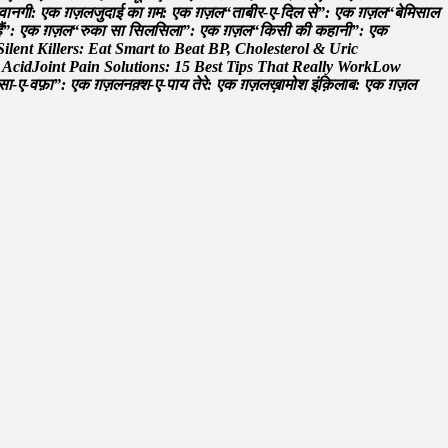
व
न
ग
:
ए
क
ग़
ज़
ल
ज
द
ई
क
ग
म
:
ए
क
ग़
ज़
ल
“
त
ब
र
-
ए
-
द
ल
स
”
:
ए
क
ग़
ज़
ल
“
ब
म
स
ल
ह
”
:
ए
क
ग़
ज़
ल
“
र
क
स
स
ल
स
ल
”
:
ए
क
ग़
ज़
ल
“
क
स
क
क
ह
न
”
:
ए
क
S
i
l
e
n
t
K
i
l
l
e
r
s
:
E
a
t
S
m
a
r
t
t
o
B
e
a
t
B
P
,
C
h
o
l
e
s
t
e
r
o
l
&
U
r
i
c
A
c
i
d
J
o
i
n
t
P
a
i
n
S
o
l
u
t
i
o
n
s
:
1
5
B
e
s
t
T
i
p
s
T
h
a
t
R
e
a
l
l
y
W
o
r
k
L
o
w
स
-
ए
-
व
फ
”
:
ए
क
ग़
ज़
ल
न
क
श
-
ए
-
प
य
त
र
:
ए
क
ग़
ज़
ल
ख
म
श
इ
क
ल
ब
:
ए
क
ग़
ज़
ल