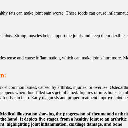
lthy fats can make joint pain worse. These foods can cause inflammatio
oints. Strong muscles help support the joints and keep them flexible, s
es tense and cause inflammation, which can make joints hurt more. Man
in:
most common issues, caused by arthritis, injuries, or overuse. Osteoarthri
happens when fluid-filled sacs get inflamed. Injuries or infections can 
y foods can help. Early diagnosis and proper treatment improve joint hea