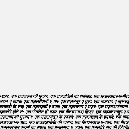
-
श
ह
र
:
ए
क
ग़
ज़
ल
र
ह
क
प
क
र
:
ए
क
ग़
ज़
ल
द
ल
क
श
ह
श
ह
:
ए
क
ग़
ज़
ल
स
फ
र
-
ए
-
म
त
ल
श
न
-
ए
-
ख
व
ब
:
ए
क
ग़
ज़
ल
र
श
न
-
ए
-
ग
म
:
ए
क
ग़
ज़
ल
न
र
-
ए
-
द
आ
:
ए
क
न
ज़
म
र
ह
-
ए
-
ज
स
त
ज
ज़
ल
व
द
क
ब
द
:
ए
क
ग़
ज़
ल
ज
ब
-
ए
-
व
फ
:
ए
क
ग़
ज़
ल
श
म
-
ए
-
ग
ज
ब
:
ए
क
ग़
ज़
ल
अ
फ
स
न
-
ग़
ज़
ल
त
र
ह
न
स
:
ए
क
ग
त
त
र
ह
न
श
:
ए
क
ग
त
च
र
ग
-
ए
-
ह
ज
र
:
ए
क
ग़
ज़
ल
त
स
व
व
र
-
ए
-
ग़
ज़
ल
ग
म
क
म
स
क
न
:
ए
क
ग़
ज़
ल
ज
त
न
क
फ
य
द
:
ए
क
ग़
ज़
ल
श
ह
द
क
फ
य
द
:
ए
क
ग़
ज़
ल
द
स
त
न
-
ए
-
व
फ
:
ए
क
ग़
ज़
ल
ख
म
श
क
ज
ब
न
:
ए
क
ग
त
ए
ह
स
स
-
ए
-
व
फ
:
ए
क
ग
त
इ
ग़
ज़
ल
ग
म
न
म
क
द
म
क
स
फ
र
:
ए
क
ग़
ज़
ल
स
द
-
ए
-
ज
फ
:
ए
क
ग़
ज़
ल
त
र
ब
द
क
ज
द
ग