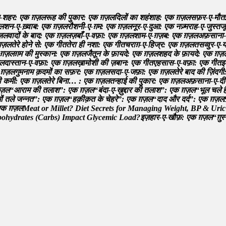
-
श
ह
र
:
ए
क
ग़
ज़
ल
र
ह
क
प
क
र
:
ए
क
ग़
ज़
ल
द
ल
क
श
ह
श
ह
:
ए
क
ग़
ज़
ल
स
फ
र
-
ए
-
म
त
ल
श
न
-
ए
-
ख
व
ब
:
ए
क
ग़
ज़
ल
र
श
न
-
ए
-
ग
म
:
ए
क
ग़
ज़
ल
न
र
-
ए
-
द
आ
:
ए
क
न
ज़
म
र
ह
-
ए
-
ज
स
त
ज
ज़
ल
व
द
क
ब
द
:
ए
क
ग़
ज़
ल
ज
ब
-
ए
-
व
फ
:
ए
क
ग़
ज़
ल
श
म
-
ए
-
ग
ज
ब
:
ए
क
ग़
ज़
ल
अ
फ
स
न
-
ग़
ज़
ल
त
र
ह
न
स
:
ए
क
ग
त
त
र
ह
न
श
:
ए
क
ग
त
च
र
ग
-
ए
-
ह
ज
र
:
ए
क
ग़
ज़
ल
त
स
व
व
र
-
ए
-
ग़
ज़
ल
ग
म
क
म
स
क
न
:
ए
क
ग़
ज़
ल
ज
त
न
क
फ
य
द
:
ए
क
ग़
ज़
ल
श
ह
द
क
फ
य
द
:
ए
क
ग़
ज़
ल
द
स
त
न
-
ए
-
व
फ
:
ए
क
ग़
ज़
ल
ख
म
श
क
ज
ब
न
:
ए
क
ग
त
ए
ह
स
स
-
ए
-
व
फ
:
ए
क
ग
त
इ
ग़
ज़
ल
ग
म
न
म
क
द
म
क
स
फ
र
:
ए
क
ग़
ज़
ल
स
द
-
ए
-
ज
फ
:
ए
क
ग़
ज़
ल
त
र
ब
द
क
ज
द
ग
क
क
म
:
ए
क
ग़
ज़
ल
त
र
ब
न
…
:
ए
क
ग़
ज़
ल
त
न
ह
ई
क
प
क
र
:
ए
क
ग़
ज़
ल
अ
फ
स
न
-
ए
-
द
ज़
ल
“
आ
र
म
क
त
ल
श
”
:
ए
क
ग़
ज़
ल
“
ब
द
-
ए
-
ख
द
र
क
त
ल
श
”
:
ए
क
ग़
ज़
ल
“
भ
ल
च
ल
म
त
ल
ज
न
न
त
”
:
ए
क
ग़
ज़
ल
“
ह
क
क
त
क
च
ह
र
”
:
ए
क
ग़
ज़
ल
“
द
द
औ
र
द
र
”
:
ए
क
ग़
ज़
ल
क
ग़
ज़
ल
M
e
a
t
o
r
M
i
l
l
e
t
?
D
i
e
t
S
e
c
r
e
t
s
f
o
r
M
a
n
a
g
i
n
g
W
e
i
g
h
t
,
B
P
&
U
r
i
c
b
o
h
y
d
r
a
t
e
s
(
C
a
r
b
s
)
I
m
p
a
c
t
G
l
y
c
e
m
i
c
L
o
a
d
?
इ
ज
ह
र
-
ए
-
ख
फ
:
ए
क
ग़
ज़
ल
“
ग
स