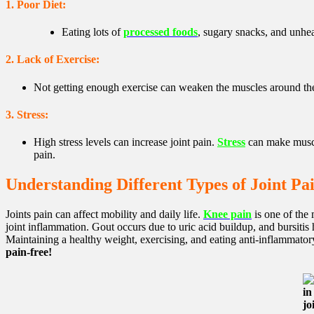
1. Poor Diet:
Eating lots of
processed foods
, sugary snacks, and unhea
2. Lack of Exercise:
Not getting enough exercise can weaken the muscles around the j
3. Stress:
High stress levels can increase joint pain.
Stress
can make muscl
pain.
Understanding Different Types of Joint Pa
Joints pain can affect mobility and daily life.
Knee pain
is one of the 
joint inflammation. Gout occurs due to uric acid buildup, and bursitis 
Maintaining a healthy weight, exercising, and eating anti-inflammator
pain-free!