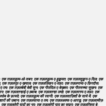
:
ए
क
ग
ज
ल
ज
ल
म
-
ओ
-
स
ब
र
:
ए
क
ग़
ज़
ल
ज
ल
म
-
ए
-
ह
क
म
त
:
ए
क
ग़
ज़
ल
स
क
न
-
ए
-
द
ल
:
ए
क
:
ए
क
ग़
ज़
ल
न
र
-
ए
-
ख
य
ल
:
ए
क
ग़
ज़
ल
ज
क
र
-
ए
-
व
फ
:
ए
क
ग़
ज़
ल
न
ग
म
-
ए
-
फ
र
द
स
:
ए
-
ग
म
:
ए
क
ग़
ज़
ल
ब
ब
ब
ब
स
न
:
ए
क
ग
त
द
ल
-
ए
-
ब
ख
ब
र
:
ए
क
ग
त
स
च
च
स
ख
न
:
ए
क
य
र
:
ए
क
ग़
ज़
ल
त
न
ह
ई
-
ए
-
ख
व
ब
:
ए
क
ग़
ज़
ल
त
न
ह
ल
म
ह
:
ए
क
ग़
ज़
ल
र
स
म
-
ए
-
व
फ
:
ए
क
ल
स
ब
क
फ
य
द
:
ए
क
ग़
ज़
ल
ज
ल
म
क
र
व
न
:
ए
क
ग़
ज़
ल
स
ज
श
क
स
य
म
:
ए
क
श
र
क
ज
ब
न
:
ए
क
ग़
ज़
ल
स
य
-
ए
-
ग
म
:
ए
क
ग़
ज़
ल
अ
क
स
-
ए
-
आ
र
ज
:
ए
क
ग़
ज़
ल
त
म
ज
-
:
ए
क
ग़
ज़
ल
त
र
य
द
क
न
र
:
ए
क
ग़
ज़
ल
त
र
य
द
क
स
फ
र
:
ए
क
ग़
ज़
ल
र
श
त
ब
-