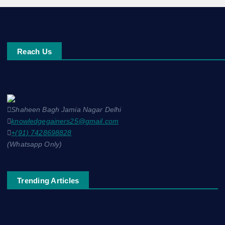
Reach Us
Shaheen Bagh Jamia Nagar Delhi
knowledgegainers25@gmail.com
+(91) 7428698828
(Whatsapp Only)
Trending Articles