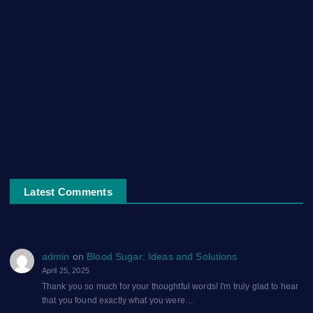
नाम-ए-वफ़ा: एक ग़ज़ल
चिराग़-ए-उम्मीद: एक ग़ज़ल
सुकून-ए-शहर: एक ग़ज़ल
रूह की पुकार: एक ग़ज़ल
दिलों का शहंशाह: एक ग़ज़ल
सफ़र-ए-मौत: एक ग़ज़ल
Latest Comments
admin
on
Blood Sugar: Ideas and Solutions
April 25, 2025
Thank you so much for your thoughtful words! I'm truly glad to hear
that you found exactly what you were…