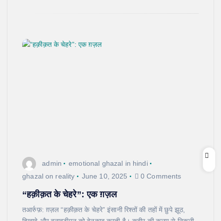
admin
emotional ghazal in hindi
ghazal on reality
June 10, 2025
0 Comments
“हक़ीक़त के चेहरे”: एक ग़ज़ल
तआर्रुफ़: ग़ज़ल “हक़ीक़त के चेहरे” इंसानी रिश्तों की तहों में छुपे झूठ,
दिखावे और बनावटीपन को बेनक़ाब करती है। कबीर की कलम से निकली