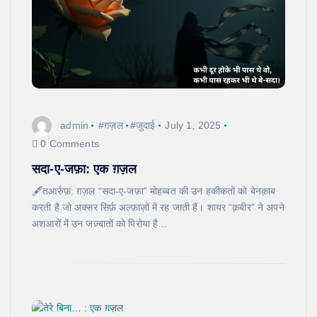
admin
#ग़ज़ल
#जुदाई
July 1, 2025
0 Comments
सदा-ए-जफ़ा: एक ग़ज़ल
🖋️तआर्रुफ़: ग़ज़ल “सदा-ए-जफ़ा” मोहब्बत की उन हकीकतों को बेनक़ाब
करती है जो अक्सर सिर्फ़ अल्फ़ाज़ों में रह जाती हैं। शायर “क़बीर” ने अपने
अशआरों में उन जज़्बातों को पिरोया है…