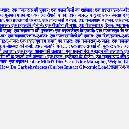
ए-शहर: एक ग़ज़ल
रूह की पुकार: एक ग़ज़ल
दिलों का शहंशाह: एक ग़ज़ल
सफ़र-ए-मौत
ग़ज़ल
गुलशन-ए-ख़्वाब: एक ग़ज़ल
रौशनी-ए-ग़म: एक ग़ज़ल
नूर-ए-दुआ: एक नज़्म
राह-ए-ज
हयात: एक ग़ज़ल
वादों के बाद: एक ग़ज़ल
ज़बाँ-ए-वफ़ा: एक ग़ज़ल
शाम-ए-ग़ज़ब: एक ग़ज़
फ़ासला: एक ग़ज़ल
तेरे होने से: एक गीत
तेरा ही नशा: एक गीत
चराग़-ए-हिज्र: एक ग़
 की सुबह: एक ग़ज़ल
ग़म की मुस्कान: एक ग़ज़ल
जैतून के फ़ायदे: एक ग़ज़ल
शहद के फ
-ग़म: एक ग़ज़ल
दास्तान-ए-वफ़ा: एक ग़ज़ल
ख़ामोशी की ज़बान: एक गीत
एहसास-ए-वफ
ल
नूर-ए-नज़र: एक ग़ज़ल
गुमनाम क़दमों का सफ़र: एक ग़ज़ल
सदा-ए-जफ़ा: एक ग़ज़ल
त
शबू-ए-मोहब्बत की कमी: एक ग़ज़ल
तेरे बिना… : एक ग़ज़ल
तन्हाई की पुकार: एक ग़ज़
की तलाश”: एक ग़ज़ल
“आराम की तलाश”: एक ग़ज़ल
“बंदा-ए-ख़ुद्दार की तलाश”:
ारी
“माँ के क़दमों तले जन्नत”: एक ग़ज़ल
“हक़ीक़त के चेहरे”: एक ग़ज़ल
“दाद और द
नायाब: एक ग़ज़ल
Meat or Millet? Diet Secrets for Managing Weight, B
How Do Carbohydrates (Carbs) Impact Glycemic Load?
इज़हार-ए-