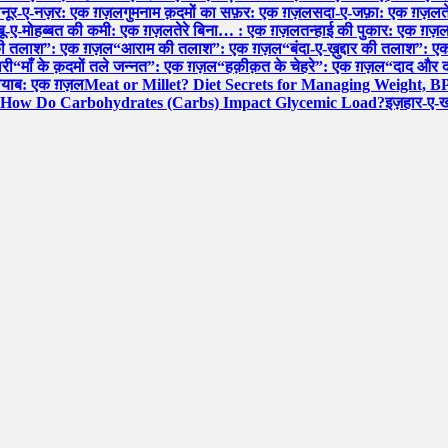
ल
नूर-ए-नज़र: एक ग़ज़ल
गुमनाम क़दमों का सफ़र: एक ग़ज़ल
सदा-ए-जफ़ा: एक ग़ज़ल
त
शबू-ए-मोहब्बत की कमी: एक ग़ज़ल
तेरे बिना… : एक ग़ज़ल
तन्हाई की पुकार: एक ग़ज़
की तलाश”: एक ग़ज़ल
“आराम की तलाश”: एक ग़ज़ल
“बंदा-ए-ख़ुद्दार की तलाश”:
ारी
“माँ के क़दमों तले जन्नत”: एक ग़ज़ल
“हक़ीक़त के चेहरे”: एक ग़ज़ल
“दाद और द
नायाब: एक ग़ज़ल
Meat or Millet? Diet Secrets for Managing Weight, B
How Do Carbohydrates (Carbs) Impact Glycemic Load?
इज़हार-ए-