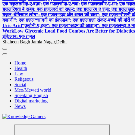
एक ग़ज़ल
तमीज़-ए-वफ़ा: एक ग़ज़ल
सोज़-ए-नवा: एक ग़ज़ल
ताबीर-ए-ग़म: एक ग़ज़
ग़ज़ल
रिश्ता बे-सबब: एक ग़ज़ल
दर्द का सफ़र: एक ग़ज़ल
रंग-ए-रज़ा: एक ग़ज़ल
ख़ु
ग़ज़ल
“बेमिसाल लोग”: एक ग़ज़ल
“हक़ और अमल की बात”: एक ग़ज़ल
“रौशनी 
कहानी”: एक ग़ज़ल
“सादगी का इंक़लाब”: एक ग़ज़ल
ग़ज़ा संकट-बच्चों की मौतें ज
Uric Acid
“क़ुर्बानी-ए-हक़”: एक ग़ज़ल
“अदम की आवाज़”: एक ग़ज़ल
लम्हा-ए-
Work
Low Glycemic Load Food Combos Are Better for Diabetics
इंक़िलाब: एक ग़ज़ल
Shaheen Bagh Jamia Nagar,Delhi
Home
Health
Law
Religeous
Social
Meo/Mewati world
Speaking English
Digital marketing
News
Read & Spread