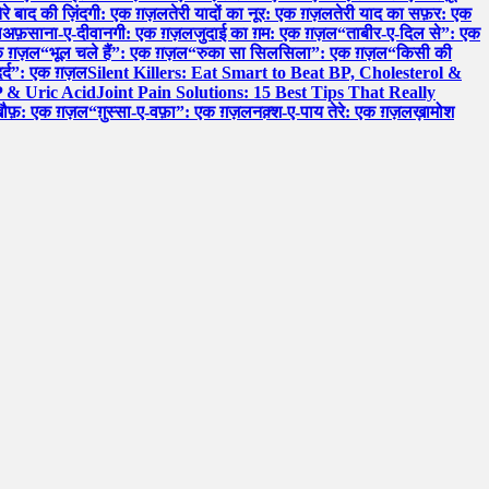
ेरे बाद की ज़िंदगी: एक ग़ज़ल
तेरी यादों का नूर: एक ग़ज़ल
तेरी याद का सफ़र: एक
ल
अफ़साना-ए-दीवानगी: एक ग़ज़ल
जुदाई का ग़म: एक ग़ज़ल
“ताबीर-ए-दिल से”: एक
 एक ग़ज़ल
“भूल चले हैं”: एक ग़ज़ल
“रुका सा सिलसिला”: एक ग़ज़ल
“किसी की
र्द”: एक ग़ज़ल
Silent Killers: Eat Smart to Beat BP, Cholesterol &
P & Uric Acid
Joint Pain Solutions: 15 Best Tips That Really
खौफ़: एक ग़ज़ल
“ग़ुस्सा-ए-वफ़ा”: एक ग़ज़ल
नक़्श-ए-पाय तेरे: एक ग़ज़ल
ख़ामोश