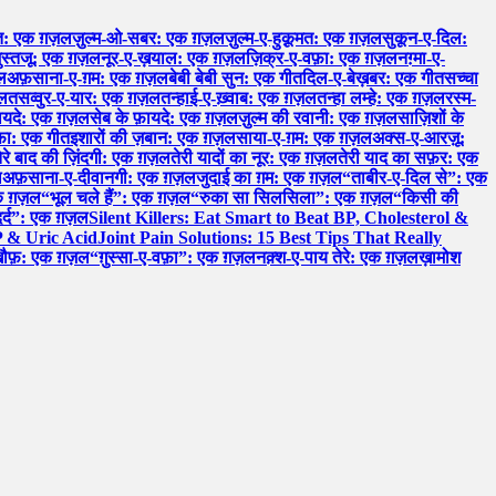
: एक ग़ज़ल
ज़ुल्म-ओ-सबर: एक ग़ज़ल
ज़ुल्म-ए-हुक़ूमत: एक ग़ज़ल
सुकून-ए-दिल:
ुस्तजू: एक ग़ज़ल
नूर-ए-ख़याल: एक ग़ज़ल
ज़िक्र-ए-वफ़ा: एक ग़ज़ल
नग़्मा-ए-
ल
अफ़साना-ए-ग़म: एक ग़ज़ल
बेबी बेबी सुन: एक गीत
दिल-ए-बेख़बर: एक गीत
सच्चा
ज़ल
तसव्वुर-ए-यार: एक ग़ज़ल
तन्हाई-ए-ख़्वाब: एक ग़ज़ल
तन्हा लम्हे: एक ग़ज़ल
रस्म-
़ायदे: एक ग़ज़ल
सेब के फ़ायदे: एक ग़ज़ल
ज़ुल्म की रवानी: एक ग़ज़ल
साज़िशों के
़ा: एक गीत
इशारों की ज़बान: एक ग़ज़ल
साया-ए-ग़म: एक ग़ज़ल
अक्स-ए-आरज़ू:
ेरे बाद की ज़िंदगी: एक ग़ज़ल
तेरी यादों का नूर: एक ग़ज़ल
तेरी याद का सफ़र: एक
ल
अफ़साना-ए-दीवानगी: एक ग़ज़ल
जुदाई का ग़म: एक ग़ज़ल
“ताबीर-ए-दिल से”: एक
 एक ग़ज़ल
“भूल चले हैं”: एक ग़ज़ल
“रुका सा सिलसिला”: एक ग़ज़ल
“किसी की
र्द”: एक ग़ज़ल
Silent Killers: Eat Smart to Beat BP, Cholesterol &
P & Uric Acid
Joint Pain Solutions: 15 Best Tips That Really
खौफ़: एक ग़ज़ल
“ग़ुस्सा-ए-वफ़ा”: एक ग़ज़ल
नक़्श-ए-पाय तेरे: एक ग़ज़ल
ख़ामोश