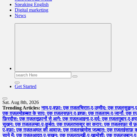
Speaking English
Digital marketing
News
Search
for:
Get Started
Sat. Aug 8th, 2026
Trending Articles:
नाम-ए-वफ़ा: एक ग़ज़ल
चिराग़-ए-उम्मीद: एक ग़ज़ल
सुकून-
एक ग़ज़ल
मोहब्बत के साए: एक ग़ज़ल
सफ़र-ए-इश्क़: एक ग़ज़ल
ग़म-ए-जानाँ: एक 
फ़िरदौस: एक ग़ज़ल
तूफ़ानों से आगे: एक ग़ज़ल
आइना-ए-दर्द: एक ग़ज़ल
ग़ुबार-ए-
सुख़न: एक ग़ज़ल
लम्हा-ए-क़ुर्बत: एक ग़ज़ल
तसव्वुर का करार: एक ग़ज़ल
वफ़ा से 
ए-वफ़ा: एक ग़ज़ल
अमल की आवाज़: एक ग़ज़ल
ख़ामोश जज़्बात: एक ग़ज़ल
इंसाफ़
साये में: एक ग़ज़ल
आदत-ए-सुख़न: एक ग़ज़ल
तल्ख़ी-ए-ख़ामोशी: एक ग़ज़ल
ज़बान-ए