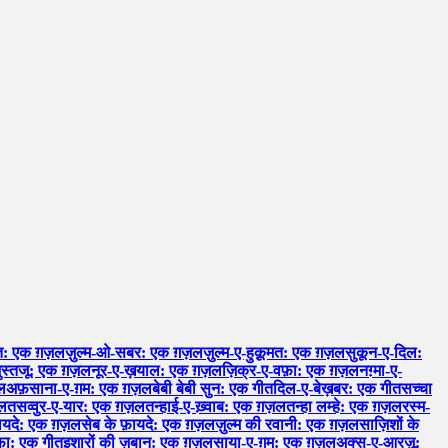
: एक ग़ज़ल
ज़ुल्म-ओ-सबर: एक ग़ज़ल
ज़ुल्म-ए-हुक़ूमत: एक ग़ज़ल
सुकून-ए-दिल:
ुस्तजू: एक ग़ज़ल
नूर-ए-ख़याल: एक ग़ज़ल
ज़िक्र-ए-वफ़ा: एक ग़ज़ल
नग़्मा-ए-
ल
अफ़साना-ए-ग़म: एक ग़ज़ल
बेबी बेबी सुन: एक गीत
दिल-ए-बेख़बर: एक गीत
सच्चा
ज़ल
तसव्वुर-ए-यार: एक ग़ज़ल
तन्हाई-ए-ख़्वाब: एक ग़ज़ल
तन्हा लम्हे: एक ग़ज़ल
रस्म-
़ायदे: एक ग़ज़ल
सेब के फ़ायदे: एक ग़ज़ल
ज़ुल्म की रवानी: एक ग़ज़ल
साज़िशों के
़ा: एक गीत
इशारों की ज़बान: एक ग़ज़ल
साया-ए-ग़म: एक ग़ज़ल
अक्स-ए-आरज़ू: