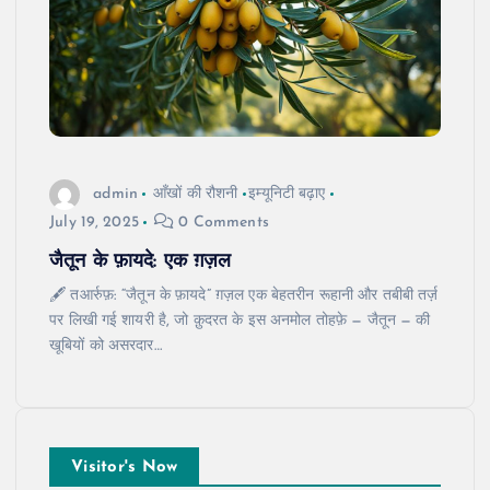
admin
आँखों की रौशनी
इम्यूनिटी बढ़ाए
July 19, 2025
0 Comments
जैतून के फ़ायदे: एक ग़ज़ल
🖋️ तआर्रुफ़: “जैतून के फ़ायदे” ग़ज़ल एक बेहतरीन रूहानी और तबीबी तर्ज़
पर लिखी गई शायरी है, जो क़ुदरत के इस अनमोल तोहफ़े — जैतून — की
खूबियों को असरदार…
Visitor's Now