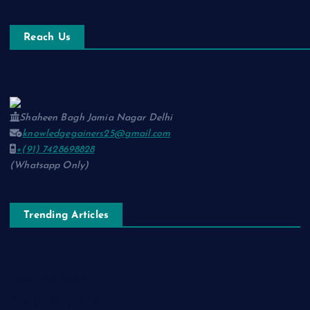
Reach Us
Shaheen Bagh Jamia Nagar Delhi
knowledgegainers25@gmail.com
+(91) 7428698828
(Whatsapp Only)
Trending Articles
नाम-ए-वफ़ा: एक ग़ज़ल
चिराग़-ए-उम्मीद: एक ग़ज़ल