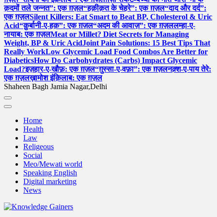
क़दमों तले जन्नत”: एक ग़ज़ल
“हक़ीक़त के चेहरे”: एक ग़ज़ल
“दाद और दर्द”:
एक ग़ज़ल
Silent Killers: Eat Smart to Beat BP, Cholesterol & Uric
Acid
“क़ुर्बानी-ए-हक़”: एक ग़ज़ल
“अदम की आवाज़”: एक ग़ज़ल
लम्हा-ए-
नायाब: एक ग़ज़ल
Meat or Millet? Diet Secrets for Managing
Weight, BP & Uric Acid
Joint Pain Solutions: 15 Best Tips That
Really Work
Low Glycemic Load Food Combos Are Better for
Diabetics
How Do Carbohydrates (Carbs) Impact Glycemic
Load?
इज़हार-ए-खौफ़: एक ग़ज़ल
“ग़ुस्सा-ए-वफ़ा”: एक ग़ज़ल
नक़्श-ए-पाय तेरे:
एक ग़ज़ल
ख़ामोश इंक़िलाब: एक ग़ज़ल
Shaheen Bagh Jamia Nagar,Delhi
Home
Health
Law
Religeous
Social
Meo/Mewati world
Speaking English
Digital marketing
News