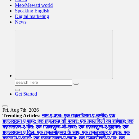
Meo/Mewati world
Speaking English
Digital marketing
News
Search
for:
Get Started
Fri. Aug 7th, 2026
Trending Articles:
नाम-ए-वफ़ा: एक ग़ज़ल
चिराग़-ए-उम्मीद: एक
ग़ज़ल
सुकून-ए-शहर: एक ग़ज़ल
रूह की पुकार: एक ग़ज़ल
दिलों का शहंशाह: एक
ग़ज़ल
सफ़र-ए-मौत: एक ग़ज़ल
ज़ुल्म-ओ-सबर: एक ग़ज़ल
ज़ुल्म-ए-हुक़ूमत: एक
ग़ज़ल
सुकून-ए-दिल: एक ग़ज़ल
मोहब्बत के साए: एक ग़ज़ल
सफ़र-ए-इश्क़: एक
ग़ज़ल
ग़म-ए-जानाँ: एक ग़ज़ल
गुलशन-ए-ख़्वाब: एक ग़ज़ल
रौशनी-ए-ग़म: एक