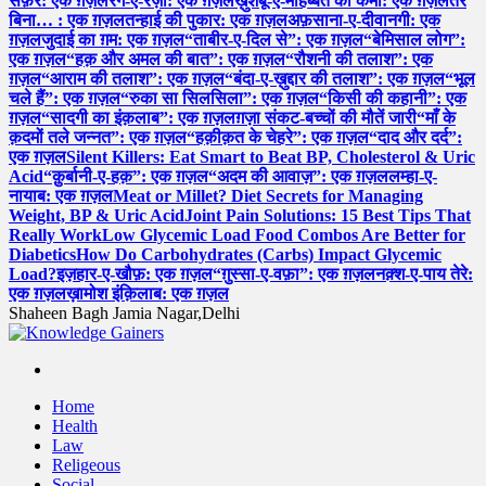
सफ़र: एक ग़ज़ल
रंग-ए-रज़ा: एक ग़ज़ल
ख़ुशबू-ए-मोहब्बत की कमी: एक ग़ज़ल
तेरे
बिना… : एक ग़ज़ल
तन्हाई की पुकार: एक ग़ज़ल
अफ़साना-ए-दीवानगी: एक
ग़ज़ल
जुदाई का ग़म: एक ग़ज़ल
“ताबीर-ए-दिल से”: एक ग़ज़ल
“बेमिसाल लोग”:
एक ग़ज़ल
“हक़ और अमल की बात”: एक ग़ज़ल
“रौशनी की तलाश”: एक
ग़ज़ल
“आराम की तलाश”: एक ग़ज़ल
“बंदा-ए-ख़ुद्दार की तलाश”: एक ग़ज़ल
“भूल
चले हैं”: एक ग़ज़ल
“रुका सा सिलसिला”: एक ग़ज़ल
“किसी की कहानी”: एक
ग़ज़ल
“सादगी का इंक़लाब”: एक ग़ज़ल
ग़ज़ा संकट-बच्चों की मौतें जारी
“माँ के
क़दमों तले जन्नत”: एक ग़ज़ल
“हक़ीक़त के चेहरे”: एक ग़ज़ल
“दाद और दर्द”:
एक ग़ज़ल
Silent Killers: Eat Smart to Beat BP, Cholesterol & Uric
Acid
“क़ुर्बानी-ए-हक़”: एक ग़ज़ल
“अदम की आवाज़”: एक ग़ज़ल
लम्हा-ए-
नायाब: एक ग़ज़ल
Meat or Millet? Diet Secrets for Managing
Weight, BP & Uric Acid
Joint Pain Solutions: 15 Best Tips That
Really Work
Low Glycemic Load Food Combos Are Better for
Diabetics
How Do Carbohydrates (Carbs) Impact Glycemic
Load?
इज़हार-ए-खौफ़: एक ग़ज़ल
“ग़ुस्सा-ए-वफ़ा”: एक ग़ज़ल
नक़्श-ए-पाय तेरे:
एक ग़ज़ल
ख़ामोश इंक़िलाब: एक ग़ज़ल
Shaheen Bagh Jamia Nagar,Delhi
Read & Spread
Home
Health
Law
Religeous
Social