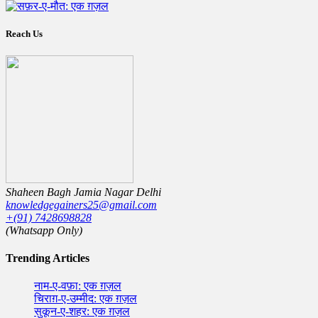
Reach Us
Shaheen Bagh Jamia Nagar Delhi
knowledgegainers25@gmail.com
+(91) 7428698828
(Whatsapp Only)
Trending Articles
नाम-ए-वफ़ा: एक ग़ज़ल
चिराग़-ए-उम्मीद: एक ग़ज़ल
सुकून-ए-शहर: एक ग़ज़ल