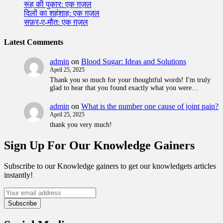
रूह की पुकार: एक ग़ज़ल
दिलों का शहंशाह: एक ग़ज़ल
सफ़र-ए-मौत: एक ग़ज़ल
Latest Comments
admin
on
Blood Sugar: Ideas and Solutions
April 25, 2025
Thank you so much for your thoughtful words! I'm truly
glad to hear that you found exactly what you were…
admin
on
What is the number one cause of joint pain?
April 25, 2025
thank you very much!
Sign Up For Our Knowledge Gainers
Subscribe to our Knowledge gainers to get our knowledgets articles
instantly!
Subscribe