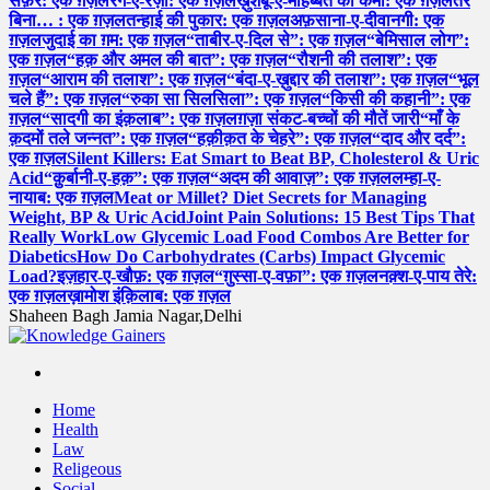
सफ़र: एक ग़ज़ल
रंग-ए-रज़ा: एक ग़ज़ल
ख़ुशबू-ए-मोहब्बत की कमी: एक ग़ज़ल
तेरे
बिना… : एक ग़ज़ल
तन्हाई की पुकार: एक ग़ज़ल
अफ़साना-ए-दीवानगी: एक
ग़ज़ल
जुदाई का ग़म: एक ग़ज़ल
“ताबीर-ए-दिल से”: एक ग़ज़ल
“बेमिसाल लोग”:
एक ग़ज़ल
“हक़ और अमल की बात”: एक ग़ज़ल
“रौशनी की तलाश”: एक
ग़ज़ल
“आराम की तलाश”: एक ग़ज़ल
“बंदा-ए-ख़ुद्दार की तलाश”: एक ग़ज़ल
“भूल
चले हैं”: एक ग़ज़ल
“रुका सा सिलसिला”: एक ग़ज़ल
“किसी की कहानी”: एक
ग़ज़ल
“सादगी का इंक़लाब”: एक ग़ज़ल
ग़ज़ा संकट-बच्चों की मौतें जारी
“माँ के
क़दमों तले जन्नत”: एक ग़ज़ल
“हक़ीक़त के चेहरे”: एक ग़ज़ल
“दाद और दर्द”:
एक ग़ज़ल
Silent Killers: Eat Smart to Beat BP, Cholesterol & Uric
Acid
“क़ुर्बानी-ए-हक़”: एक ग़ज़ल
“अदम की आवाज़”: एक ग़ज़ल
लम्हा-ए-
नायाब: एक ग़ज़ल
Meat or Millet? Diet Secrets for Managing
Weight, BP & Uric Acid
Joint Pain Solutions: 15 Best Tips That
Really Work
Low Glycemic Load Food Combos Are Better for
Diabetics
How Do Carbohydrates (Carbs) Impact Glycemic
Load?
इज़हार-ए-खौफ़: एक ग़ज़ल
“ग़ुस्सा-ए-वफ़ा”: एक ग़ज़ल
नक़्श-ए-पाय तेरे:
एक ग़ज़ल
ख़ामोश इंक़िलाब: एक ग़ज़ल
Shaheen Bagh Jamia Nagar,Delhi
Read & Spread
Home
Health
Law
Religeous
Social