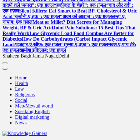
क़दमों तले जन्नत”: एक ग़ज़ल
“हक़ीक़त के चेहरे”: एक ग़ज़ल
“दाद और दर्द”:
एक ग़ज़ल
Silent Killers: Eat Smart to Beat BP, Cholesterol & Uric
Acid
“क़ुर्बानी-ए-हक़”: एक ग़ज़ल
“अदम की आवाज़”: एक ग़ज़ल
लम्हा-ए-
नायाब: एक ग़ज़ल
Meat or Millet? Diet Secrets for Managing
Weight, BP & Uric Acid
Joint Pain Solutions: 15 Best Tips That
Really Work
Low Glycemic Load Food Combos Are Better for
Diabetics
How Do Carbohydrates (Carbs) Impact Glycemic
Load?
इज़हार-ए-खौफ़: एक ग़ज़ल
“ग़ुस्सा-ए-वफ़ा”: एक ग़ज़ल
नक़्श-ए-पाय तेरे:
एक ग़ज़ल
ख़ामोश इंक़िलाब: एक ग़ज़ल
Shaheen Bagh Jamia Nagar,Delhi
Home
Health
Law
Religeous
Social
Meo/Mewati world
Speaking English
Digital marketing
News