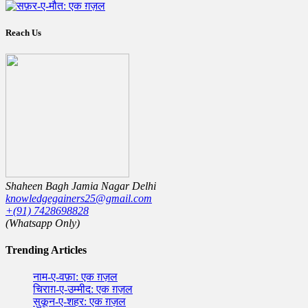
Reach Us
Shaheen Bagh Jamia Nagar Delhi
knowledgegainers25@gmail.com
+(91) 7428698828
(Whatsapp Only)
Trending Articles
नाम-ए-वफ़ा: एक ग़ज़ल
चिराग़-ए-उम्मीद: एक ग़ज़ल
सुकून-ए-शहर: एक ग़ज़ल