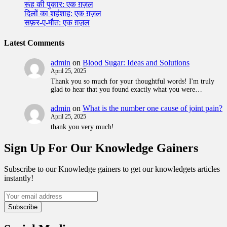
रूह की पुकार: एक ग़ज़ल
दिलों का शहंशाह: एक ग़ज़ल
सफ़र-ए-मौत: एक ग़ज़ल
Latest Comments
admin
on
Blood Sugar: Ideas and Solutions
April 25, 2025
Thank you so much for your thoughtful words! I'm truly
glad to hear that you found exactly what you were…
admin
on
What is the number one cause of joint pain?
April 25, 2025
thank you very much!
Sign Up For Our Knowledge Gainers
Subscribe to our Knowledge gainers to get our knowledgets articles
instantly!
Subscribe