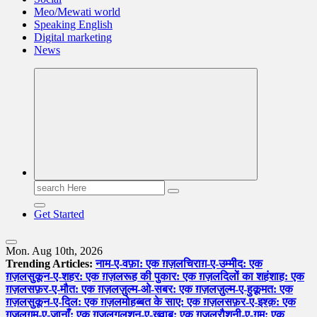
Meo/Mewati world
Speaking English
Digital marketing
News
Search
for:
Get Started
Mon. Aug 10th, 2026
Trending Articles:
नाम-ए-वफ़ा: एक ग़ज़ल
चिराग़-ए-उम्मीद: एक
ग़ज़ल
सुकून-ए-शहर: एक ग़ज़ल
रूह की पुकार: एक ग़ज़ल
दिलों का शहंशाह: एक
ग़ज़ल
सफ़र-ए-मौत: एक ग़ज़ल
ज़ुल्म-ओ-सबर: एक ग़ज़ल
ज़ुल्म-ए-हुक़ूमत: एक
ग़ज़ल
सुकून-ए-दिल: एक ग़ज़ल
मोहब्बत के साए: एक ग़ज़ल
सफ़र-ए-इश्क़: एक
ग़ज़ल
ग़म-ए-जानाँ: एक ग़ज़ल
गुलशन-ए-ख़्वाब: एक ग़ज़ल
रौशनी-ए-ग़म: एक