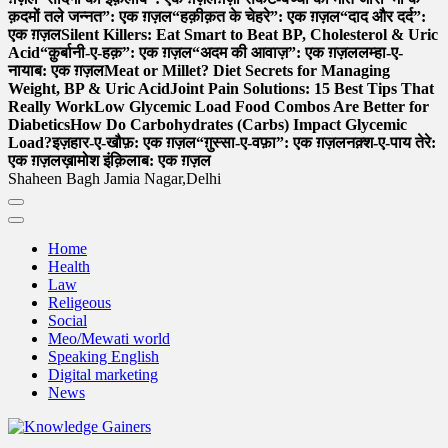
क़दमों तले जन्नत”: एक ग़ज़ल
“हक़ीक़त के चेहरे”: एक ग़ज़ल
“दाद और दर्द”:
एक ग़ज़ल
Silent Killers: Eat Smart to Beat BP, Cholesterol & Uric
Acid
“क़ुर्बानी-ए-हक़”: एक ग़ज़ल
“अदम की आवाज़”: एक ग़ज़ल
लम्हा-ए-
नायाब: एक ग़ज़ल
Meat or Millet? Diet Secrets for Managing
Weight, BP & Uric Acid
Joint Pain Solutions: 15 Best Tips That
Really Work
Low Glycemic Load Food Combos Are Better for
Diabetics
How Do Carbohydrates (Carbs) Impact Glycemic
Load?
इज़हार-ए-खौफ़: एक ग़ज़ल
“ग़ुस्सा-ए-वफ़ा”: एक ग़ज़ल
नक़्श-ए-पाय तेरे:
एक ग़ज़ल
ख़ामोश इंक़िलाब: एक ग़ज़ल
Shaheen Bagh Jamia Nagar,Delhi
Home
Health
Law
Religeous
Social
Meo/Mewati world
Speaking English
Digital marketing
News