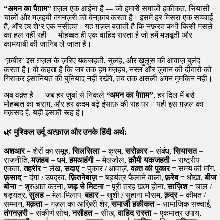
“अमन का पैग़ाम”
ग़ज़ल एक आईना है — जो हमारी समाजी हकीकत, सियासी
चालों और मज़हबी तंगनज़री को बेनक़ाब करता है। इसमें हर मिसरा एक सच्चाई
है, और हर शे‘र एक नसीहत। यह ग़ज़ल बताती है कि नफ़रत कभी किसी मसले
का हल नहीं रही — मोहब्बत ही एक वाहिद रास्ता है जो हमें मज़बूती और
कामयाबी की जानिब ले जाता है।
‘क़बीर’ इस ग़ज़ल के ज़रिए यकजहती, सुलह, और ख़ुलूस की आवाज़ बुलंद
करता है। वो कहता है कि जब तक हम मज़हब, नस्ल और ज़ुबान की दीवारों को
गिराकर इंसानियत की बुनियाद नहीं रखेंगे, तब तक असली अमन मुमकिन नहीं।
अब वक़्त है — जब हर जुबां से निकले
“अमन का पैग़ाम”
, हर दिल में बसे
मोहब्बत का चराग़, और हर क़दम बढ़े इंसाफ़ की राह पर। यही इस ग़ज़ल का
मक़सद है, यही इसकी रूह है।
🌿
मुश्किल उर्दू अल्फ़ाज़ और उनके हिंदी अर्थ:
अशआर
= शेरों का समूह,
सिलसिला
= क्रम,
सरोक़ार
= संबंध,
सियासत
=
राजनीति,
मज़हब
= धर्म,
हमआहंगी
= मेलजोल,
क़ौमी यकजहती
= राष्ट्रीय
एकता,
तहरीर
= लेख,
सदाएं
= पुकार / आवाज़ें,
वक़्त की पुकार
= समय की माँग,
फ़साद
= दंगा / उपद्रव,
फ़ितनेबाज़
= षड्यंत्र फैलाने वाला,
फ़रेब
= धोखा,
बीज
बोना
= शुरुआत करना,
जड़ से मिटना
= पूरी तरह खत्म होना,
साज़िश
= चाल /
षड्यंत्र,
सुलह
= मेल-मिलाप,
बहार
= खुशी / सुहाना मौसम,
क़द्र
= क़ीमत /
सम्मान,
मक़ता
= ग़ज़ल का आख़िरी शेर,
समाजी हकीकत
= सामाजिक सच्चाई,
तंगनज़री
= संकीर्ण सोच,
नसीहत
= सीख,
वाहिद रास्ता
= एकमात्र उपाय,