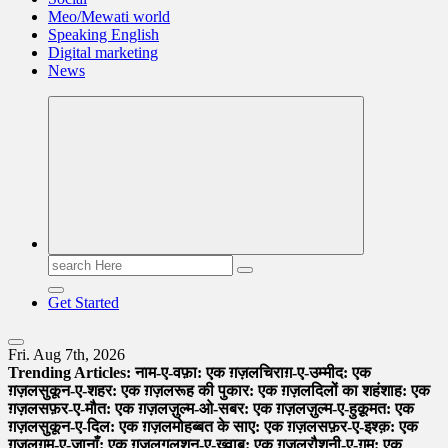
Meo/Mewati world
Speaking English
Digital marketing
News
Search
for:
Get Started
Fri. Aug 7th, 2026
Trending Articles:
नाम-ए-वफ़ा: एक ग़ज़ल
चिराग़-ए-उम्मीद: एक
ग़ज़ल
सुकून-ए-शहर: एक ग़ज़ल
रूह की पुकार: एक ग़ज़ल
दिलों का शहंशाह: एक
ग़ज़ल
सफ़र-ए-मौत: एक ग़ज़ल
ज़ुल्म-ओ-सबर: एक ग़ज़ल
ज़ुल्म-ए-हुक़ूमत: एक
ग़ज़ल
सुकून-ए-दिल: एक ग़ज़ल
मोहब्बत के साए: एक ग़ज़ल
सफ़र-ए-इश्क़: एक
ग़ज़ल
ग़म-ए-जानाँ: एक ग़ज़ल
गुलशन-ए-ख़्वाब: एक ग़ज़ल
रौशनी-ए-ग़म: एक