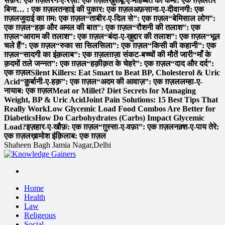
सफ़र: एक ग़ज़ल
रंग-ए-रज़ा: एक ग़ज़ल
ख़ुशबू-ए-मोहब्बत की कमी: एक ग़ज़ल
तेरे
बिना… : एक ग़ज़ल
तन्हाई की पुकार: एक ग़ज़ल
अफ़साना-ए-दीवानगी: एक
ग़ज़ल
जुदाई का ग़म: एक ग़ज़ल
“ताबीर-ए-दिल से”: एक ग़ज़ल
“बेमिसाल लोग”:
एक ग़ज़ल
“हक़ और अमल की बात”: एक ग़ज़ल
“रौशनी की तलाश”: एक
ग़ज़ल
“आराम की तलाश”: एक ग़ज़ल
“बंदा-ए-ख़ुद्दार की तलाश”: एक ग़ज़ल
“भूल
चले हैं”: एक ग़ज़ल
“रुका सा सिलसिला”: एक ग़ज़ल
“किसी की कहानी”: एक
ग़ज़ल
“सादगी का इंक़लाब”: एक ग़ज़ल
ग़ज़ा संकट-बच्चों की मौतें जारी
“माँ के
क़दमों तले जन्नत”: एक ग़ज़ल
“हक़ीक़त के चेहरे”: एक ग़ज़ल
“दाद और दर्द”:
एक ग़ज़ल
Silent Killers: Eat Smart to Beat BP, Cholesterol & Uric
Acid
“क़ुर्बानी-ए-हक़”: एक ग़ज़ल
“अदम की आवाज़”: एक ग़ज़ल
लम्हा-ए-
नायाब: एक ग़ज़ल
Meat or Millet? Diet Secrets for Managing
Weight, BP & Uric Acid
Joint Pain Solutions: 15 Best Tips That
Really Work
Low Glycemic Load Food Combos Are Better for
Diabetics
How Do Carbohydrates (Carbs) Impact Glycemic
Load?
इज़हार-ए-खौफ़: एक ग़ज़ल
“ग़ुस्सा-ए-वफ़ा”: एक ग़ज़ल
नक़्श-ए-पाय तेरे:
एक ग़ज़ल
ख़ामोश इंक़िलाब: एक ग़ज़ल
Shaheen Bagh Jamia Nagar,Delhi
Read & Spread
Home
Health
Law
Religeous
Social