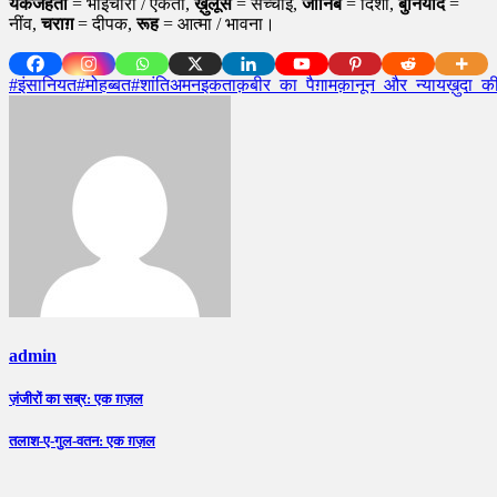
यकजहती
= भाईचारा / एकता,
ख़ुलूस
= सच्चाई,
जानिब
= दिशा,
बुनियाद
=
नींव,
चराग़
= दीपक,
रूह
= आत्मा / भावना।
#इंसानियत
#मोहब्बत
#शांति
अमन
इकता
क़बीर_का_पैग़ाम
क़ानून_और_न्याय
ख़ुदा_
admin
Post
ज़ंजीरों का सब्र: एक ग़ज़ल
navigation
तलाश-ए-गुल-वतन: एक ग़ज़ल