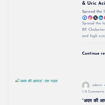
& Uric Ac
g
Spread the 
a
Spread the l
BP, Cholester
t
and high uric 
i
Continue r
o
n
admin
0 Comments
“अदम की आव