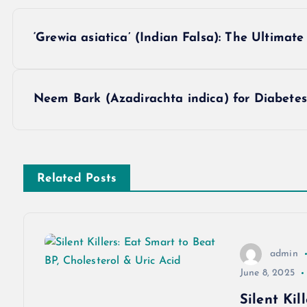
P
‘Grewia asiatica’ (Indian Falsa): The Ultimate
o
s
Neem Bark (Azadirachta indica) for Diabetes
t
n
Related Posts
a
v
admin
June 8, 2025
i
Silent Kil