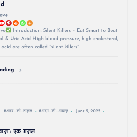
id
love
ove
Introduction: Silent Killers – Eat Smart to Beat
ol & Uric Acid High blood pressure, high cholesterol,
acid are often called “silent killers”…
eading
#अदब_की_ताक़त
#अदम_की_आवाज़
June 5, 2025
ाज़”: एक ग़ज़ल