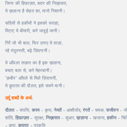
जिगर की हिफ़ाज़त, बदन की निख़ासत,
ये ख़ज़ाना है सेहत का, मानो निशानी।
सदियों से हकीमों ने इसको सराहा,
मिटाए ये बीमारी, करे जादुई जानी।
गिरें जो भी बाल, फिर उगाए ये ताज़ा,
रहे तंदुरुस्ती, बढ़े ज़िंदगानी।
ये आँवला ताक़त का है इक ख़ज़ाना,
बचाए बला से, करे मेहरबानी।
“क़बीर” आँवले से मिले ज़िंदगानी,
ये क़ुदरत की दौलत, इसे सबने मानी।
उर्दू शब्दों के अर्थ:
दौलत
– संपत्ति,
करम
– कृपा,
नेमतें
– आशीर्वाद,
रंगतें
– चमक,
सजीवन
– जी
शांति,
हिफ़ाज़त
– सुरक्षा,
निख़ासत
– सुधार,
ख़ज़ाना
– खजाना,
हकीम
– चि
– कृपा,
क़ुदरत
– प्रकृति