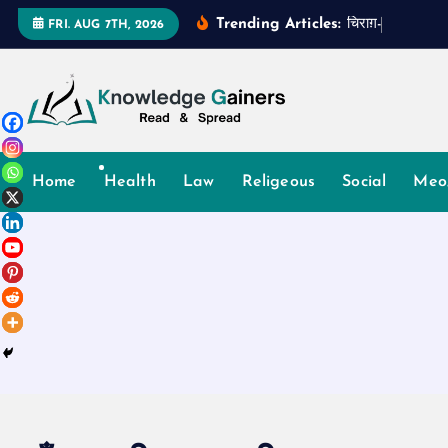
S
Trending Articles:
च
र
ग
-
ए
-
उ
म
FRI. AUG 7TH, 2026
k
i
p
t
o
Read & Spread
c
Home
Health
Law
Religeous
Social
Meo
o
n
t
e
n
t