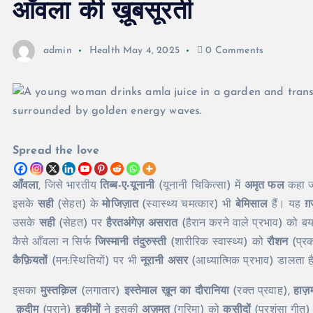
आँवला की ख़ूबसूरती
admin
Health
May 4, 2025
0 Comments
Spread the love
आँवला
, जिसे भारतीय
तिब्ब-ए-यूनानी
(यूनानी चिकित्सा) में
अमृत फल
कहा जा
इसके
सही
(सेहत) के
मोजिज़ात
(स्वास्थ्य चमत्कार) भी
बेमिसाल
हैं। यह
ग़
उसके
सही
(सेहत) पर
हैरतअंगेज़ असरात
(हैरान करने वाले प्रभाव) को 
कैसे आँवला न सिर्फ
जिस्मानी तंदुरुस्ती
(शारीरिक स्वास्थ्य) को
रौशन
(प्रक
कैफ़ियतों
(मन:स्थितियों) पर भी
नूरानी असर
(आध्यात्मिक प्रभाव) डालता ह
इसका
मुस्तक़िल
(लगातार)
इस्तेमाल
ख़ून का दौरानिया
(रक्त प्रवाह),
हाज़
क़दीम
(पुराने)
हकीमों
ने इसकी
अज़मत
(गरिमा) को
कसीदों
(प्रशंसा गीत) 