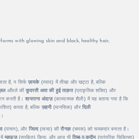
ता है, न सिर्फ
ज़ायके
(स्वाद) में तीखा और खट्टा है, बल्कि
ज़ल
आँवले की
कुदरती अता की हुई ताक़त
(प्राकृतिक शक्ति) और
बयान करती है।
शायराना अंदाज़
(काव्यात्मक शैली) में यह बताया गया है कि
ाशित) करता है, बल्कि
ज़हनी
(मानसिक) और
दिली
ै।
मा
(पाचन), और
जिल्द
(त्वचा) की
रौनक़
(चमक) को चमकदार बनाता है।
में
महफ़ूज़
(सुरक्षित) किया, और आज भी
तिब्ब-ए-क़दीम
(पारंपरिक चिकित्सा)