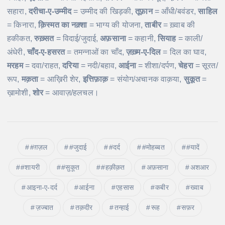
सहारा,
दरीचा-ए-उम्मीद
= उम्मीद की खिड़की,
तूफ़ान
= आँधी/बवंडर,
साहिल
= किनारा,
क़िस्मत का नक़्शा
= भाग्य की योजना,
ताबीर
= ख़्वाब की
हकीकत,
रुख़्सत
= विदाई/जुदाई,
अफ़साना
= कहानी,
सियाह
= काली/
अंधेरी,
चाँद-ए-हसरत
= तमन्नाओं का चाँद,
ज़ख़्म-ए-दिल
= दिल का घाव,
मरहम
= दवा/राहत,
दरिया
= नदी/बहाव,
आईना
= शीशा/दर्पण,
चेहरा
= सूरत/
रूप,
मक़ता
= आख़िरी शेर,
इत्तिफ़ाक़
= संयोग/अचानक वाक़या,
सुकूत
=
ख़ामोशी,
शोर
= आवाज़/हलचल।
#ग़ज़ल
#जुदाई
#दर्द
#मोहब्बत
#यादें
#शायरी
#सुकूत
#हक़ीक़त
अफ़साना
अशआर
आइना-ए-दर्द
आईना
एहसास
कबीर
ख्वाब
ज़ज्बात
तक़दीर
तन्हाई
रूह
सफ़र