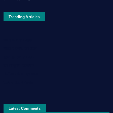
Trending Articles
नाम-ए-वफ़ा: एक ग़ज़ल
चिराग़-ए-उम्मीद: एक ग़ज़ल
सुकून-ए-शहर: एक ग़ज़ल
रूह की पुकार: एक ग़ज़ल
दिलों का शहंशाह: एक ग़ज़ल
सफ़र-ए-मौत: एक ग़ज़ल
Latest Comments