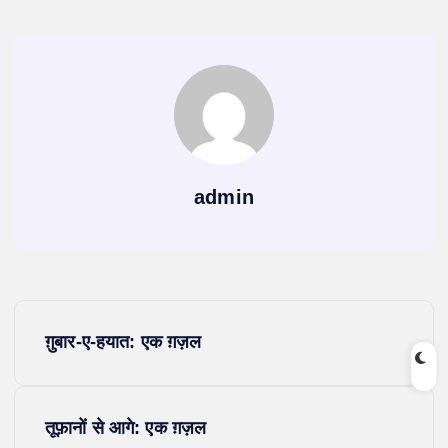
admin
P
ग़ुबार-ए-हयात: एक ग़ज़ल
o
s
तूफ़ानों से आगे: एक ग़ज़ल