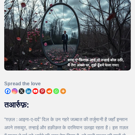
Spread the love
तआर्रुफ़:
“ग़ज़ल : आइना-ए-दर्द” दिल के उन गहरे जज़्बात की तर्जुमानी है जहाँ इन्सान
अपने तसव्वुर, तन्हाई और हक़ीक़त के दरमियान उलझा रहता है। इस ग़ज़ल