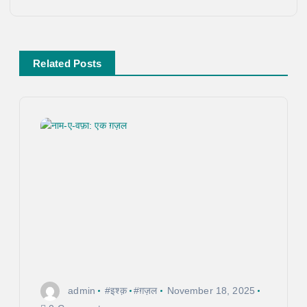
t
n
Related Posts
a
v
i
g
a
t
i
admin
#इश्क़
#ग़ज़ल
November 18, 2025