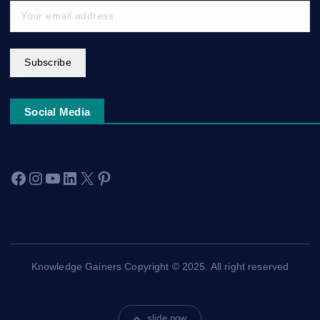
Subscribe
Social Media
Facebook
Instagram
YouTube
LinkedIn
X
Pinterest
Knowledge Gainers Copyright © 2025. All right reserved
slide now