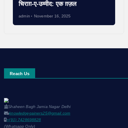
चिराग़-ए-उम्मीद: एक ग़ज़ल
admin
November 16, 2025
Reach Us
Shaheen Bagh Jamia Nagar Delhi
knowledgegainers25@gmail.com
+(91) 7428698828
(Whatsapp Only)