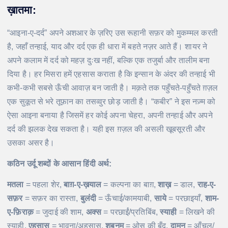
ख़ातमा:
“आइना-ए-दर्द” अपने अशआर के ज़रिए उस रूहानी सफ़र को मुकम्मल करती
है, जहाँ तन्हाई, याद और दर्द एक ही धारा में बहते नज़र आते हैं। शायर ने
अपने कलाम में दर्द को महज़ दुःख नहीं, बल्कि एक तजुर्बा और तालीम बना
दिया है। हर मिसरा हमें एहसास कराता है कि इन्सान के अंदर की तन्हाई भी
कभी-कभी सबसे ऊँची आवाज़ बन जाती है। मक़ते तक पहुँचते-पहुँचते ग़ज़ल
एक सुकूत से भरे तूफ़ान का तसव्वुर छोड़ जाती है। “कबीर” ने इस नज़्म को
ऐसा आइना बनाया है जिसमें हर कोई अपना चेहरा, अपनी तन्हाई और अपने
दर्द की झलक देख सकता है। यही इस ग़ज़ल की असली खूबसूरती और
उसका असर है।
कठिन उर्दू शब्दों के आसान हिंदी अर्थ:
मतला
= पहला शेर,
बाग़-ए-ख़याल
= कल्पना का बाग़,
शाख़
= डाल,
राह-ए-
सफ़र
= सफ़र का रास्ता,
बुलंदी
= ऊँचाई/कामयाबी,
साये
= परछाइयाँ,
शाम-
ए-फ़िराक़
= जुदाई की शाम,
अक्स
= परछाईं/प्रतिबिंब,
स्याही
= लिखने की
स्याही,
एहसास
= भावना/अहसास,
शबनम
= ओस की बूँद,
दामन
= आँचल/