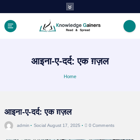
S
k
i
p
t
Read & Spread
o
c
o
आइना-ए-दर्द: एक ग़ज़ल
n
t
e
Home
n
t
आइना-ए-दर्द: एक ग़ज़ल
admin
Social
August 17, 2025
0 Comments