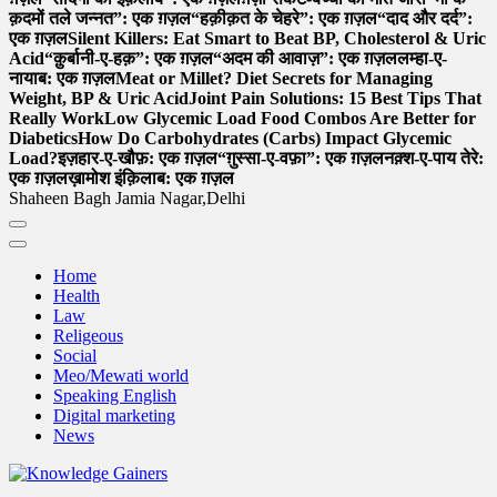
क़दमों तले जन्नत”: एक ग़ज़ल
“हक़ीक़त के चेहरे”: एक ग़ज़ल
“दाद और दर्द”:
एक ग़ज़ल
Silent Killers: Eat Smart to Beat BP, Cholesterol & Uric
Acid
“क़ुर्बानी-ए-हक़”: एक ग़ज़ल
“अदम की आवाज़”: एक ग़ज़ल
लम्हा-ए-
नायाब: एक ग़ज़ल
Meat or Millet? Diet Secrets for Managing
Weight, BP & Uric Acid
Joint Pain Solutions: 15 Best Tips That
Really Work
Low Glycemic Load Food Combos Are Better for
Diabetics
How Do Carbohydrates (Carbs) Impact Glycemic
Load?
इज़हार-ए-खौफ़: एक ग़ज़ल
“ग़ुस्सा-ए-वफ़ा”: एक ग़ज़ल
नक़्श-ए-पाय तेरे:
एक ग़ज़ल
ख़ामोश इंक़िलाब: एक ग़ज़ल
Shaheen Bagh Jamia Nagar,Delhi
Home
Health
Law
Religeous
Social
Meo/Mewati world
Speaking English
Digital marketing
News