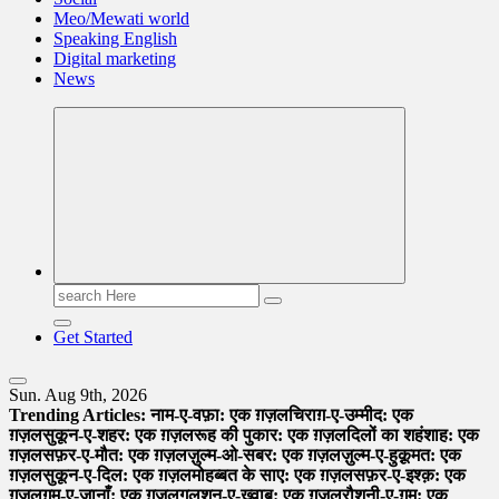
Meo/Mewati world
Speaking English
Digital marketing
News
Search
for:
Get Started
Sun. Aug 9th, 2026
Trending Articles:
नाम-ए-वफ़ा: एक ग़ज़ल
चिराग़-ए-उम्मीद: एक
ग़ज़ल
सुकून-ए-शहर: एक ग़ज़ल
रूह की पुकार: एक ग़ज़ल
दिलों का शहंशाह: एक
ग़ज़ल
सफ़र-ए-मौत: एक ग़ज़ल
ज़ुल्म-ओ-सबर: एक ग़ज़ल
ज़ुल्म-ए-हुक़ूमत: एक
ग़ज़ल
सुकून-ए-दिल: एक ग़ज़ल
मोहब्बत के साए: एक ग़ज़ल
सफ़र-ए-इश्क़: एक
ग़ज़ल
ग़म-ए-जानाँ: एक ग़ज़ल
गुलशन-ए-ख़्वाब: एक ग़ज़ल
रौशनी-ए-ग़म: एक