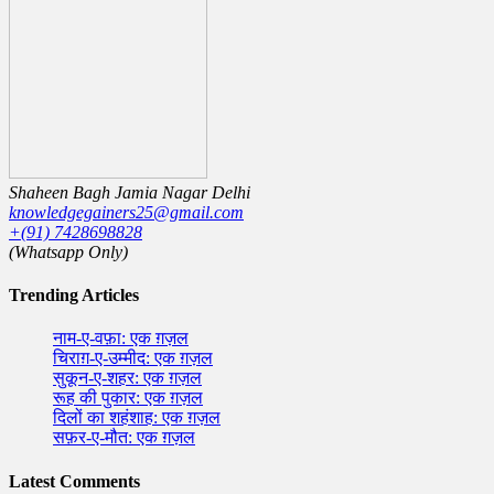
Shaheen Bagh Jamia Nagar Delhi
knowledgegainers25@gmail.com
+(91) 7428698828
(Whatsapp Only)
Trending Articles
नाम-ए-वफ़ा: एक ग़ज़ल
चिराग़-ए-उम्मीद: एक ग़ज़ल
सुकून-ए-शहर: एक ग़ज़ल
रूह की पुकार: एक ग़ज़ल
दिलों का शहंशाह: एक ग़ज़ल
सफ़र-ए-मौत: एक ग़ज़ल
Latest Comments