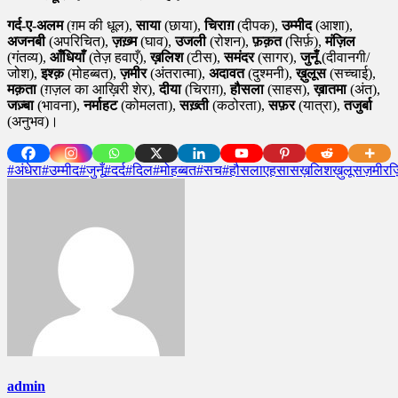
गर्द-ए-अलम
(ग़म की धूल),
साया
(छाया),
चिराग़
(दीपक),
उम्मीद
(आशा),
अजनबी
(अपरिचित),
ज़ख़्म
(घाव),
उजली
(रोशन),
फ़क़त
(सिर्फ़),
मंज़िल
(गंतव्य),
आँधियाँ
(तेज़ हवाएँ),
ख़लिश
(टीस),
समंदर
(सागर),
जुनूँ
(दीवानगी/
जोश),
इश्क़
(मोहब्बत),
ज़मीर
(अंतरात्मा),
अदावत
(दुश्मनी),
ख़ुलूस
(सच्चाई),
मक़ता
(ग़ज़ल का आख़िरी शेर),
दीया
(चिराग़),
हौसला
(साहस),
ख़ातमा
(अंत),
जज़्बा
(भावना),
नर्माहट
(कोमलता),
सख़्ती
(कठोरता),
सफ़र
(यात्रा),
तजुर्बा
(अनुभव)।
#अंधेरा
#उम्मीद
#जुनूँ
#दर्द
#दिल
#मोहब्बत
#सच
#हौसला
एहसास
ख़लिश
ख़ुलूस
ज़मीर
ज़
admin