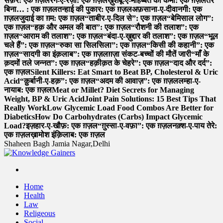
सफ़र: एक ग़ज़ल
रंग-ए-रज़ा: एक ग़ज़ल
ख़ुशबू-ए-मोहब्बत की कमी: एक ग़ज़ल
तेरे
बिना… : एक ग़ज़ल
तन्हाई की पुकार: एक ग़ज़ल
अफ़साना-ए-दीवानगी: एक
ग़ज़ल
जुदाई का ग़म: एक ग़ज़ल
“ताबीर-ए-दिल से”: एक ग़ज़ल
“बेमिसाल लोग”:
एक ग़ज़ल
“हक़ और अमल की बात”: एक ग़ज़ल
“रौशनी की तलाश”: एक
ग़ज़ल
“आराम की तलाश”: एक ग़ज़ल
“बंदा-ए-ख़ुद्दार की तलाश”: एक ग़ज़ल
“भूल
चले हैं”: एक ग़ज़ल
“रुका सा सिलसिला”: एक ग़ज़ल
“किसी की कहानी”: एक
ग़ज़ल
“सादगी का इंक़लाब”: एक ग़ज़ल
ग़ज़ा संकट-बच्चों की मौतें जारी
“माँ के
क़दमों तले जन्नत”: एक ग़ज़ल
“हक़ीक़त के चेहरे”: एक ग़ज़ल
“दाद और दर्द”:
एक ग़ज़ल
Silent Killers: Eat Smart to Beat BP, Cholesterol & Uric
Acid
“क़ुर्बानी-ए-हक़”: एक ग़ज़ल
“अदम की आवाज़”: एक ग़ज़ल
लम्हा-ए-
नायाब: एक ग़ज़ल
Meat or Millet? Diet Secrets for Managing
Weight, BP & Uric Acid
Joint Pain Solutions: 15 Best Tips That
Really Work
Low Glycemic Load Food Combos Are Better for
Diabetics
How Do Carbohydrates (Carbs) Impact Glycemic
Load?
इज़हार-ए-खौफ़: एक ग़ज़ल
“ग़ुस्सा-ए-वफ़ा”: एक ग़ज़ल
नक़्श-ए-पाय तेरे:
एक ग़ज़ल
ख़ामोश इंक़िलाब: एक ग़ज़ल
Shaheen Bagh Jamia Nagar,Delhi
Read & Spread
Home
Health
Law
Religeous
Social