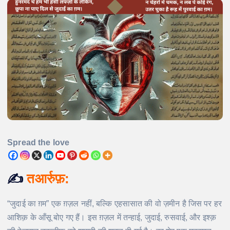
Spread the love
✍️
तआर्रुफ़:
“जुदाई का ग़म” एक ग़ज़ल नहीं, बल्कि एहसासात की वो ज़मीन है जिस पर हर
आशिक़ के आँसू बोए गए हैं। इस ग़ज़ल में तन्हाई, जुदाई, रुसवाई, और इश्क़