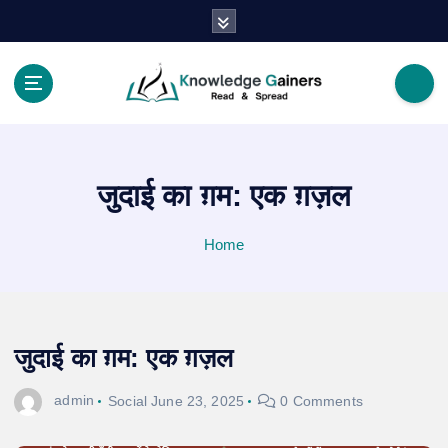
S
k
i
p
t
Read & Spread
o
c
o
जुदाई का ग़म: एक ग़ज़ल
n
t
e
Home
n
t
जुदाई का ग़म: एक ग़ज़ल
admin
Social
June 23, 2025
0 Comments