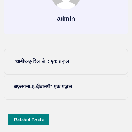
admin
P
“ताबीर-ए-दिल से”: एक ग़ज़ल
o
s
अफ़साना-ए-दीवानगी: एक ग़ज़ल
t
n
Related Posts
a