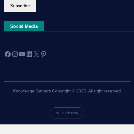
Subscribe
Social Media
Facebook
Instagram
YouTube
LinkedIn
X
Pinterest
Knowledge Gainers Copyright © 2025. All right reserved
slide now