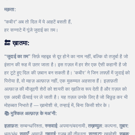
मक़ता:
“कबीर” अब तो दिल में ये आहटें बसती हैं,
हर सन्नाटे में गूंजे जुदाई का ग़म।
🔚 ख़ातमा:
“जुदाई का ग़म”
सिर्फ़ महबूब से दूर होने का नाम नहीं, बल्कि वो तजुर्बा है जो
इंसान की रूह में उतर जाता है। इस ग़ज़ल में हर शेर एक ऐसी कहानी है जो
हर टूटे हुए दिल की ज़बान बन सकती है। ‘कबीर’ ने जिन लफ़्ज़ों में जुदाई को
पिरोया है, वो महज़ अल्फ़ाज़ नहीं, एक मुकम्मल अहसास हैं। इज़ाफ़ती
अल्फ़ाज़ की मौजूदगी शेरों को शायरी का ख़ालिस रूप देती है और ग़ज़ल को
एक अदबी ऊँचाई पर ले जाती है। यह ग़ज़ल उनके लिए है जो बिछुड़ कर भी
मोहब्बत निभाते हैं — ख़ामोशी से, तन्हाई में, बिना किसी शोर के।
📚 मुश्किल अल्फ़ाज़ के मअ’नी:
इज़ाफ़त
: सम्बन्ध/रिश्ता,
रुसवाई
: अपमान/बदनामी,
तख़य्युल
: कल्पना,
ग़ुबार
:
धूल/धुंध,
सदाएँ
: आवाज़ें,
गहराई
: ग़ज़ब की तीव्रता,
सन्नाटा
: ख़ामोशी,
सबक़
: