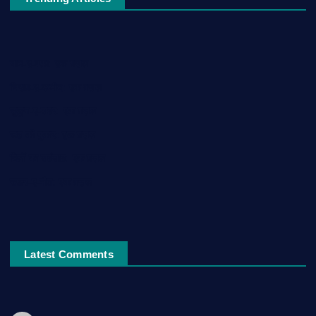
नाम-ए-वफ़ा: एक ग़ज़ल
चिराग़-ए-उम्मीद: एक ग़ज़ल
सुकून-ए-शहर: एक ग़ज़ल
रूह की पुकार: एक ग़ज़ल
दिलों का शहंशाह: एक ग़ज़ल
सफ़र-ए-मौत: एक ग़ज़ल
Latest Comments