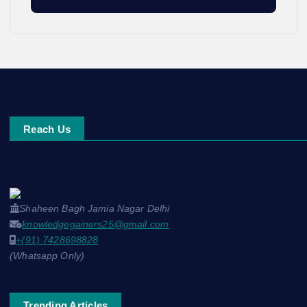
Reach Us
Shaheen Bagh Jamia Nagar Delhi
knowledgegainers25@gmail.com
+(91) 7428698828
(Whatsapp Only)
Trending Articles