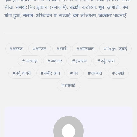
सीख,
सजदा
: सिर झुकाना (नमाज़ में),
सख़्ती
: कठोरता,
चुप
: ख़ामोशी,
नम
:
भीगा हुआ,
सलाम
: अभिवादन या सच्चाई,
दम
: सांस/क्षण,
जज़्बात
: भावनाएँ
#इश्क़
#ग़ज़ल
#दर्द
#मोहब्बत
Tags: जुदाई
अल्फाज़
अशआर
इज़ाफ़त
उर्दू ग़ज़ल
उर्दू शायरी
कबीर खान
ग़म
ज़ज्बात
तन्हाई
रुसवाई