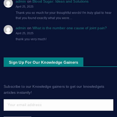
admin
on
Blood Sugar: Ideas and Solutions
April 25, 2025
Thank you so much for your thoughtful words! I'm truly glad to hear
that you found exactly what you were…
admin
on
What is the number one cause of joint pain?
April 25, 2025
thank you very much!
Sign Up For Our Knowledge Gainers
Subscribe to our Knowledge gainers to get our knowledgets
articles instantly!