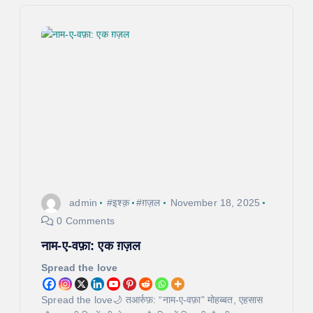
v
i
g
a
t
i
admin
#इश्क़
#ग़ज़ल
November 18, 2025
o
0 Comments
नाम-ए-वफ़ा: एक ग़ज़ल
n
Spread the love
Spread the love🌙 तआर्रुफ़: “नाम-ए-वफ़ा” मोहब्बत, एहसास