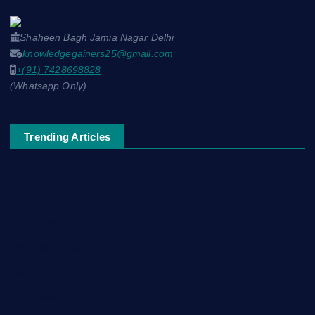
Shaheen Bagh Jamia Nagar Delhi
knowledgegainers25@gmail.com
+(91) 7428698828
(Whatsapp Only)
Trending Articles
नाम-ए-वफ़ा: एक ग़ज़ल
चिराग़-ए-उम्मीद: एक ग़ज़ल
सुकून-ए-शहर: एक ग़ज़ल
रूह की पुकार: एक ग़ज़ल
दिलों का शहंशाह: एक ग़ज़ल