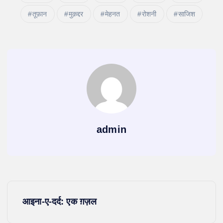
तूफ़ान
मुक़द्दर
मेहनत
रोशनी
साजिश
admin
P
आइना-ए-दर्द: एक ग़ज़ल
o