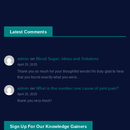
सफ़र-ए-मौत: एक ग़ज़ल
Latest Comments
admin
on
Blood Sugar: Ideas and Solutions
April 25, 2025
Thank you so much for your thoughtful words! I'm truly glad to hear
that you found exactly what you were…
admin
on
What is the number one cause of joint pain?
April 25, 2025
thank you very much!
Sign Up For Our Knowledge Gainers