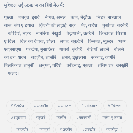
मुश्किल उर्दू अल्फ़ाज़ का हिंदी मेंअर्थ:
पुख़्ता
– मजबूत,
इरादे
– नीयत,
अमल
– काम,
बेख़ौफ़
– निडर,
सरताज
–
ताज,
जंग-ए-हयात
– ज़िंदगी की लड़ाई,
राज़
– भेद,
गर्दिश
– मुसीबत,
तदबीरें
– कोशिशें,
नज़र
– नज़रिया,
बेख़ुदी
– बेख़याली,
तहरीरें
– लिखावट,
चिराग़-
ए-दिल
– दिल का दीपक,
शोला
– लपट,
तक़दीरें
– किस्मत,
मुक़द्दर
– भाग्य,
आज़माएगा
– परखेगा,
मुसाफ़िर
– यात्री,
ज़ंजीरें
– बेड़ियाँ,
लहजे
– बोलने
का ढंग,
अदब
– तहज़ीब,
तासीरें
– असर,
इख़लास
– सच्चाई,
जागीरें
–
मिलकियत,
तजुर्बों
– अनुभव,
गर्दिशें
– कठिनाई,
मक़ता
– अंतिम शेर,
तस्ख़ीरें
– फ़तह।
#अंधेरा
#उम्मीद
#ग़ज़ल
#मोहब्बत
#हौसला
इख़लास
इरादे
कबीर
कामयाबी
जंग-ए-हयात
तक़दीर
तजुर्बा
तदबीर
तस्ख़ीर
तारीख़