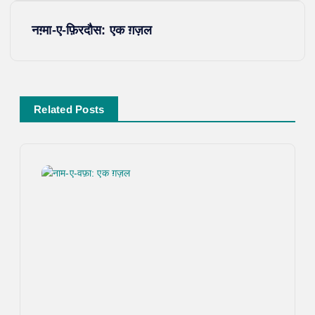
s
नग़्मा-ए-फ़िरदौस: एक ग़ज़ल
t
n
Related Posts
a
v
i
g
a
t