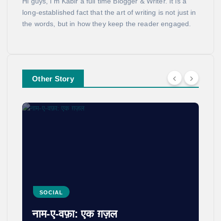
Hi guys, I'm Kabir a full time Blogger & Writer. It is a
long-established fact that the art of writing is not just in
the words, but in how they keep the reader engaged.
Other Story
SOCIAL
नाम-ए-वफ़ा: एक ग़ज़ल