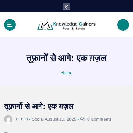
S
k
i
p
t
Read & Spread
o
c
o
तूफ़ानों से आगे: एक ग़ज़ल
n
t
e
Home
n
t
तूफ़ानों से आगे: एक ग़ज़ल
admin
Social
August 19, 2025
0 Comments