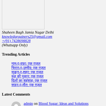
Shaheen Bagh Jamia Nagar Delhi
knowledgegainers25@gmail.com
+(91) 7428698828
(Whatsapp Only)
Trending Articles
नाम-ए-वफ़ा: एक ग़ज़ल
चिराग़-ए-उम्मीद: एक ग़ज़ल
सुकून-ए-शहर: एक ग़ज़ल
रूह की पुकार: एक ग़ज़ल
दिलों का शहंशाह: एक ग़ज़ल
सफ़र-ए-मौत: एक ग़ज़ल
Latest Comments
admin
on
Blood Sugar: Ideas and Solutions