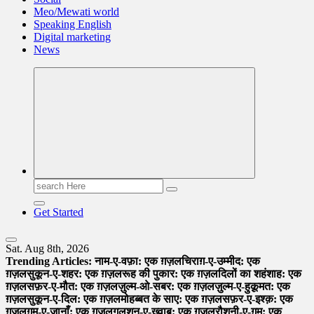
Meo/Mewati world
Speaking English
Digital marketing
News
Search
for:
Get Started
Sat. Aug 8th, 2026
Trending Articles:
नाम-ए-वफ़ा: एक ग़ज़ल
चिराग़-ए-उम्मीद: एक
ग़ज़ल
सुकून-ए-शहर: एक ग़ज़ल
रूह की पुकार: एक ग़ज़ल
दिलों का शहंशाह: एक
ग़ज़ल
सफ़र-ए-मौत: एक ग़ज़ल
ज़ुल्म-ओ-सबर: एक ग़ज़ल
ज़ुल्म-ए-हुक़ूमत: एक
ग़ज़ल
सुकून-ए-दिल: एक ग़ज़ल
मोहब्बत के साए: एक ग़ज़ल
सफ़र-ए-इश्क़: एक
ग़ज़ल
ग़म-ए-जानाँ: एक ग़ज़ल
गुलशन-ए-ख़्वाब: एक ग़ज़ल
रौशनी-ए-ग़म: एक