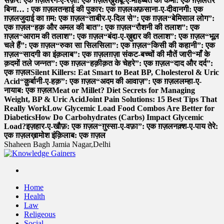
सफ़र: एक ग़ज़ल
रंग-ए-रज़ा: एक ग़ज़ल
ख़ुशबू-ए-मोहब्बत की कमी: एक ग़ज़ल
तेरे
बिना… : एक ग़ज़ल
तन्हाई की पुकार: एक ग़ज़ल
अफ़साना-ए-दीवानगी: एक
ग़ज़ल
जुदाई का ग़म: एक ग़ज़ल
“ताबीर-ए-दिल से”: एक ग़ज़ल
“बेमिसाल लोग”:
एक ग़ज़ल
“हक़ और अमल की बात”: एक ग़ज़ल
“रौशनी की तलाश”: एक
ग़ज़ल
“आराम की तलाश”: एक ग़ज़ल
“बंदा-ए-ख़ुद्दार की तलाश”: एक ग़ज़ल
“भूल
चले हैं”: एक ग़ज़ल
“रुका सा सिलसिला”: एक ग़ज़ल
“किसी की कहानी”: एक
ग़ज़ल
“सादगी का इंक़लाब”: एक ग़ज़ल
ग़ज़ा संकट-बच्चों की मौतें जारी
“माँ के
क़दमों तले जन्नत”: एक ग़ज़ल
“हक़ीक़त के चेहरे”: एक ग़ज़ल
“दाद और दर्द”:
एक ग़ज़ल
Silent Killers: Eat Smart to Beat BP, Cholesterol & Uric
Acid
“क़ुर्बानी-ए-हक़”: एक ग़ज़ल
“अदम की आवाज़”: एक ग़ज़ल
लम्हा-ए-
नायाब: एक ग़ज़ल
Meat or Millet? Diet Secrets for Managing
Weight, BP & Uric Acid
Joint Pain Solutions: 15 Best Tips That
Really Work
Low Glycemic Load Food Combos Are Better for
Diabetics
How Do Carbohydrates (Carbs) Impact Glycemic
Load?
इज़हार-ए-खौफ़: एक ग़ज़ल
“ग़ुस्सा-ए-वफ़ा”: एक ग़ज़ल
नक़्श-ए-पाय तेरे:
एक ग़ज़ल
ख़ामोश इंक़िलाब: एक ग़ज़ल
Shaheen Bagh Jamia Nagar,Delhi
Read & Spread
Home
Health
Law
Religeous
Social