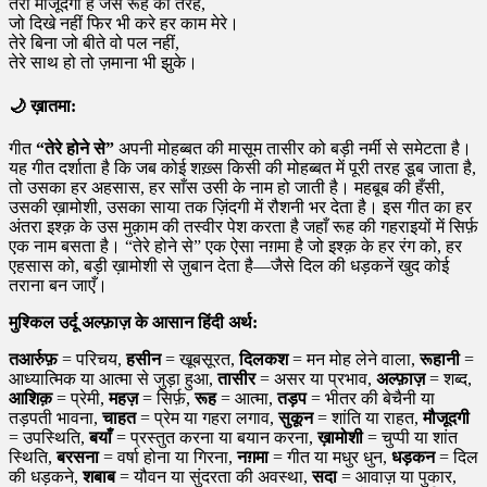
तेरी मौजूदगी है जैसे रूह की तरह,
जो दिखे नहीं फिर भी करे हर काम मेरे।
तेरे बिना जो बीते वो पल नहीं,
तेरे साथ हो तो ज़माना भी झुके।
🌙
ख़ातमा:
गीत
“तेरे होने से”
अपनी मोहब्बत की मासूम तासीर को बड़ी नर्मी से समेटता है।
यह गीत दर्शाता है कि जब कोई शख़्स किसी की मोहब्बत में पूरी तरह डूब जाता है,
तो उसका हर अहसास, हर साँस उसी के नाम हो जाती है। महबूब की हँसी,
उसकी ख़ामोशी, उसका साया तक ज़िंदगी में रौशनी भर देता है। इस गीत का हर
अंतरा इश्क़ के उस मुक़ाम की तस्वीर पेश करता है जहाँ रूह की गहराइयों में सिर्फ़
एक नाम बसता है। “तेरे होने से” एक ऐसा नग़मा है जो इश्क़ के हर रंग को, हर
एहसास को, बड़ी ख़ामोशी से ज़ुबान देता है—जैसे दिल की धड़कनें खुद कोई
तराना बन जाएँ।
मुश्किल उर्दू अल्फ़ाज़ के आसान हिंदी अर्थ:
तआर्रुफ़
= परिचय,
हसीन
= खूबसूरत,
दिलकश
= मन मोह लेने वाला,
रूहानी
=
आध्यात्मिक या आत्मा से जुड़ा हुआ,
तासीर
= असर या प्रभाव,
अल्फ़ाज़
= शब्द,
आशिक़
= प्रेमी,
महज़
= सिर्फ़,
रूह
= आत्मा,
तड़प
= भीतर की बेचैनी या
तड़पती भावना,
चाहत
= प्रेम या गहरा लगाव,
सुकून
= शांति या राहत,
मौजूदगी
= उपस्थिति,
बयाँ
= प्रस्तुत करना या बयान करना,
ख़ामोशी
= चुप्पी या शांत
स्थिति,
बरसना
= वर्षा होना या गिरना,
नग़मा
= गीत या मधुर धुन,
धड़कन
= दिल
की धड़कने,
शबाब
= यौवन या सुंदरता की अवस्था,
सदा
= आवाज़ या पुकार,