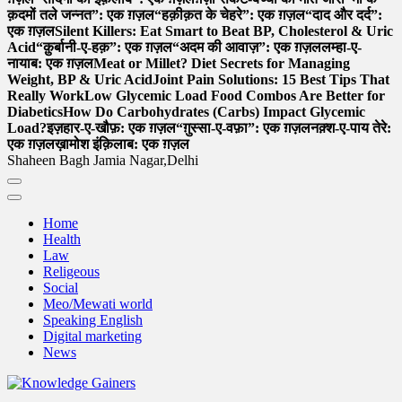
क़दमों तले जन्नत”: एक ग़ज़ल
“हक़ीक़त के चेहरे”: एक ग़ज़ल
“दाद और दर्द”:
एक ग़ज़ल
Silent Killers: Eat Smart to Beat BP, Cholesterol & Uric
Acid
“क़ुर्बानी-ए-हक़”: एक ग़ज़ल
“अदम की आवाज़”: एक ग़ज़ल
लम्हा-ए-
नायाब: एक ग़ज़ल
Meat or Millet? Diet Secrets for Managing
Weight, BP & Uric Acid
Joint Pain Solutions: 15 Best Tips That
Really Work
Low Glycemic Load Food Combos Are Better for
Diabetics
How Do Carbohydrates (Carbs) Impact Glycemic
Load?
इज़हार-ए-खौफ़: एक ग़ज़ल
“ग़ुस्सा-ए-वफ़ा”: एक ग़ज़ल
नक़्श-ए-पाय तेरे:
एक ग़ज़ल
ख़ामोश इंक़िलाब: एक ग़ज़ल
Shaheen Bagh Jamia Nagar,Delhi
Home
Health
Law
Religeous
Social
Meo/Mewati world
Speaking English
Digital marketing
News