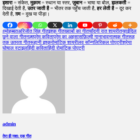
इशारा
= संकेत,
मुक़ाम
= स्थान या स्तर,
ज़ुबान
= भाषा या बोल,
झलकती
=
दिखाई देती है,
उतर जाती है
= भीतर तक पहुँच जाती है,
हर लेती है
= दूर कर
देती है,
ग़म
= दुख या पीड़ा।
#मोहब्बत
अरिजीत सिंह गीत
इश्क़ गीत
ख्वाबों का गीत
चाँदनी रात शायरी
तन्हाई
दिल
छूने वाला गीत
नज़्म
प्रेम कविता
प्रेम का अहसास
फ़िल्मी गाना
भावनात्मक गीत
रूह
तक उतरता गीत
रूहानी इश्क़
रोमांटिक शायरी
लव सॉन्ग
लिरिकल पोएट्री
श्रेया
घोषाल स्टाइल
हिंदी कविता
हिंदी रोमांटिक पोएट्री
admin
Post
तेरा ही नशा: एक गीत