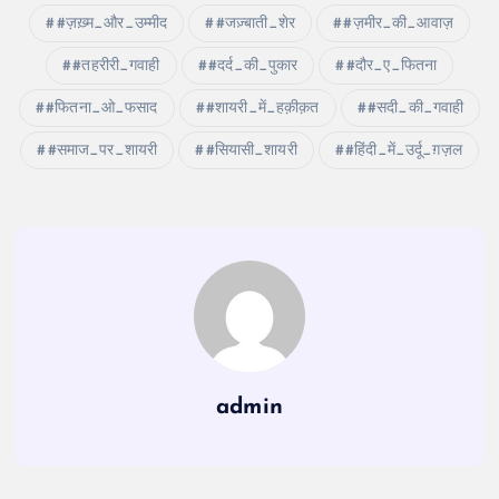
#ज़ख़्म_और_उम्मीद
#जज़्बाती_शेर
#ज़मीर_की_आवाज़
#तहरीरी_गवाही
#दर्द_की_पुकार
#दौर_ए_फितना
#फितना_ओ_फसाद
#शायरी_में_हक़ीक़त
#सदी_की_गवाही
#समाज_पर_शायरी
#सियासी_शायरी
#हिंदी_में_उर्दू_ग़ज़ल
admin