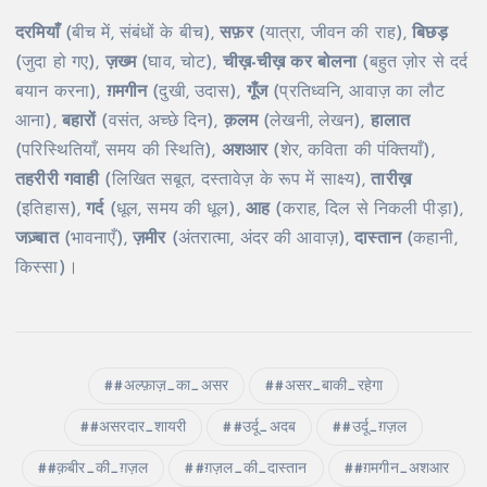
दरमियाँ
(बीच में, संबंधों के बीच),
सफ़र
(यात्रा, जीवन की राह),
बिछड़
(जुदा हो गए),
ज़ख्म
(घाव, चोट),
चीख़-चीख़ कर बोलना
(बहुत ज़ोर से दर्द
बयान करना),
ग़मगीन
(दुखी, उदास),
गूँज
(प्रतिध्वनि, आवाज़ का लौट
आना),
बहारों
(वसंत, अच्छे दिन),
क़लम
(लेखनी, लेखन),
हालात
(परिस्थितियाँ, समय की स्थिति),
अशआर
(शेर, कविता की पंक्तियाँ),
तहरीरी गवाही
(लिखित सबूत, दस्तावेज़ के रूप में साक्ष्य),
तारीख़
(इतिहास),
गर्द
(धूल, समय की धूल),
आह
(कराह, दिल से निकली पीड़ा),
जज़्बात
(भावनाएँ),
ज़मीर
(अंतरात्मा, अंदर की आवाज़),
दास्तान
(कहानी,
किस्सा)।
#अल्फ़ाज़_का_असर
#असर_बाकी_रहेगा
#असरदार_शायरी
#उर्दू_अदब
#उर्दू_ग़ज़ल
#क़बीर_की_ग़ज़ल
#ग़ज़ल_की_दास्तान
#ग़मगीन_अशआर