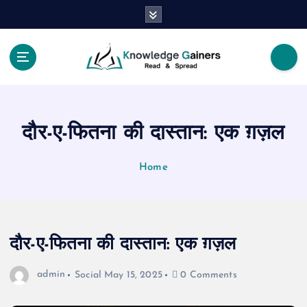
S
k
i
p
t
Read & Spread
o
c
o
दौर-ए-फितना की दास्तान: एक ग़ज़ल
n
t
e
Home
n
t
दौर-ए-फितना की दास्तान: एक ग़ज़ल
admin
Social
May 15, 2025
0 Comments