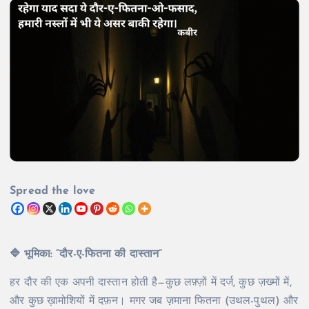
Spread the love
🔷
भूमिका: “दौर-ए-फितना की दास्तान”
हर दौर की एक अपनी दास्तान होती है—कुछ लफ़्ज़ों में दर्ज, कुछ ज़ख्मों में,
और कुछ ख़ामोशियों में दफ़न। मगर जब ज़माना फितना (उथल-पुथल) और