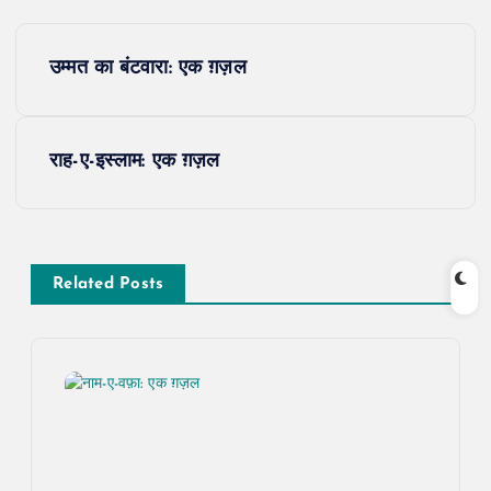
P
उम्मत का बंटवारा: एक ग़ज़ल
o
s
राह-ए-इस्लाम: एक ग़ज़ल
t
n
Related Posts
a
v
i
g