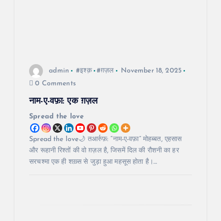
a
t
i
admin
#इश्क़
#ग़ज़ल
November 18, 2025
0 Comments
o
नाम-ए-वफ़ा: एक ग़ज़ल
n
Spread the love
Spread the love🌙 तआर्रुफ़: “नाम-ए-वफ़ा” मोहब्बत, एहसास
और रूहानी रिश्तों की वो ग़ज़ल है, जिसमें दिल की रौशनी का हर
सरचश्मा एक ही शख़्स से जुड़ा हुआ महसूस होता है।…