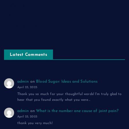
रूह की पुकार: एक ग़ज़ल
दिलों का शहंशाह: एक ग़ज़ल
सफ़र-ए-मौत: एक ग़ज़ल
Latest Comments
admin
on
Blood Sugar: Ideas and Solutions
April 25, 2025
Thank you so much for your thoughtful words! I'm truly glad to
hear that you found exactly what you were…
admin
on
What is the number one cause of joint pain?
April 25, 2025
thank you very much!