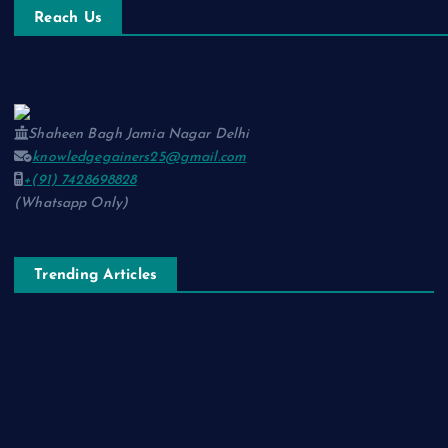
Reach Us
Shaheen Bagh Jamia Nagar Delhi
knowledgegainers25@gmail.com
+(91) 7428698828
(Whatsapp Only)
Trending Articles
नाम-ए-वफ़ा: एक ग़ज़ल
चिराग़-ए-उम्मीद: एक ग़ज़ल
सुकून-ए-शहर: एक ग़ज़ल