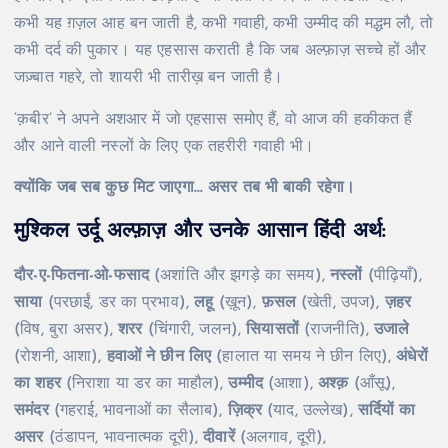
कभी यह ग़ज़ल आह बन जाती है, कभी गवाही, कभी उम्मीद की मद्धम लौ, तो
कभी दर्द की पुकार। यह एहसास कराती है कि जब अल्फ़ाज़ सच्चे हों और
जज़्बात गहरे, तो शायरी भी तारीख़ बन जाती है।
‘क़बीर’ ने अपने अशआर में जो एहसास समोए हैं, वो आज की हकीकत हैं
और आने वाली नस्लों के लिए एक तहरीरी गवाही भी।
क्योंकि जब सब कुछ मिट जाएगा… असर तब भी बाकी रहेगा।
मुश्किल उर्दू अल्फ़ाज़ और उनके आसान हिंदी अर्थ:
दौर-ए-फितना-ओ-फसाद
(अशांति और झगड़े का समय),
नस्लों
(पीढ़ियाँ),
साया
(परछाईं, डर का प्रभाव),
लहू
(ख़ून),
फ़सल
(खेती, उपज),
ज़हर
(विष, बुरा असर),
शरर
(चिंगारी, जलन),
सियासतों
(राजनीति),
उजाले
(रोशनी, आशा),
हवाओं ने छीन लिए
(हालात या समय ने छीन लिए),
अंधेरों
का शहर
(निराशा या डर का माहौल),
उम्मीद
(आशा),
अश्क़
(आँसू),
समंदर
(गहराई, भावनाओं का सैलाब),
ज़िक्र
(याद, उल्लेख),
सर्दियों का
असर
(ठंडापन, भावनात्मक दूरी),
दीवारें
(अलगाव, दूरी),