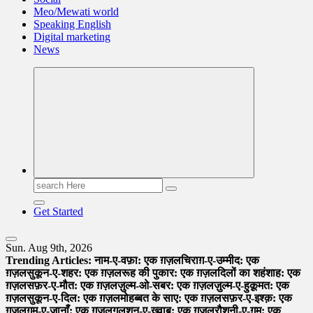
Meo/Mewati world
Speaking English
Digital marketing
News
Search
for:
Get Started
Sun. Aug 9th, 2026
Trending Articles:
नाम-ए-वफ़ा: एक ग़ज़ल
चिराग़-ए-उम्मीद: एक
ग़ज़ल
सुकून-ए-शहर: एक ग़ज़ल
रूह की पुकार: एक ग़ज़ल
दिलों का शहंशाह: एक
ग़ज़ल
सफ़र-ए-मौत: एक ग़ज़ल
ज़ुल्म-ओ-सबर: एक ग़ज़ल
ज़ुल्म-ए-हुक़ूमत: एक
ग़ज़ल
सुकून-ए-दिल: एक ग़ज़ल
मोहब्बत के साए: एक ग़ज़ल
सफ़र-ए-इश्क़: एक
ग़ज़ल
ग़म-ए-जानाँ: एक ग़ज़ल
गुलशन-ए-ख़्वाब: एक ग़ज़ल
रौशनी-ए-ग़म: एक