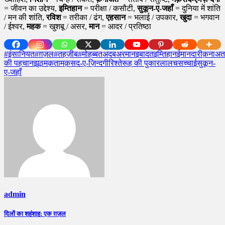
= जीवन का उद्देश्य,
इम्तिहान
= परीक्षा / कसौटी,
सुकून-ए-जहाँ
= दुनिया में शांति
/ मन की शांति,
रविश
= तरीका / ढंग,
एहसान
= भलाई / उपकार,
खुदा
= भगवान
/ ईश्वर,
महक
= खुशबू / असर,
मान
= आदर / प्रतिष्ठा
#इंसानियत
#ग़ज़ल
#तहज़ीब
#मोहब्बत
अदब
अरमान
इबादत
इम्तिहान
ईमानदारी
क़नाअत
की पहचान
झूठ
मक़ता
मक़सद-ए-ज़िन्दगी
रिश्ते
रूह की पुकार
लालच
सच्चाई
सुकून-
ए-जहाँ
admin
Post
दिलों का शहंशाह: एक ग़ज़ल