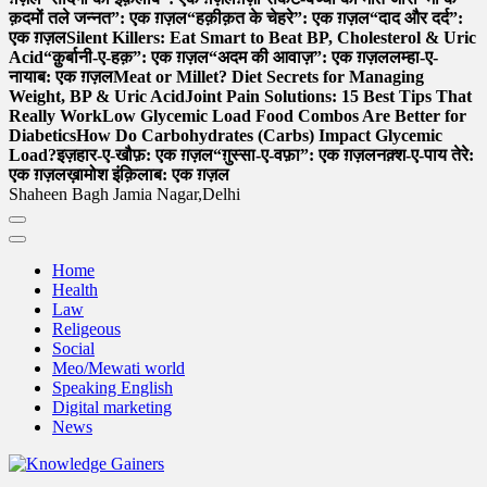
क़दमों तले जन्नत”: एक ग़ज़ल
“हक़ीक़त के चेहरे”: एक ग़ज़ल
“दाद और दर्द”:
एक ग़ज़ल
Silent Killers: Eat Smart to Beat BP, Cholesterol & Uric
Acid
“क़ुर्बानी-ए-हक़”: एक ग़ज़ल
“अदम की आवाज़”: एक ग़ज़ल
लम्हा-ए-
नायाब: एक ग़ज़ल
Meat or Millet? Diet Secrets for Managing
Weight, BP & Uric Acid
Joint Pain Solutions: 15 Best Tips That
Really Work
Low Glycemic Load Food Combos Are Better for
Diabetics
How Do Carbohydrates (Carbs) Impact Glycemic
Load?
इज़हार-ए-खौफ़: एक ग़ज़ल
“ग़ुस्सा-ए-वफ़ा”: एक ग़ज़ल
नक़्श-ए-पाय तेरे:
एक ग़ज़ल
ख़ामोश इंक़िलाब: एक ग़ज़ल
Shaheen Bagh Jamia Nagar,Delhi
Home
Health
Law
Religeous
Social
Meo/Mewati world
Speaking English
Digital marketing
News