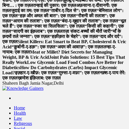
सफ़र: एक ग़ज़ल
रंग-ए-रज़ा: एक ग़ज़ल
ख़ुशबू-ए-मोहब्बत की कमी: एक ग़ज़ल
तेरे
बिना… : एक ग़ज़ल
तन्हाई की पुकार: एक ग़ज़ल
अफ़साना-ए-दीवानगी: एक
ग़ज़ल
जुदाई का ग़म: एक ग़ज़ल
“ताबीर-ए-दिल से”: एक ग़ज़ल
“बेमिसाल लोग”:
एक ग़ज़ल
“हक़ और अमल की बात”: एक ग़ज़ल
“रौशनी की तलाश”: एक
ग़ज़ल
“आराम की तलाश”: एक ग़ज़ल
“बंदा-ए-ख़ुद्दार की तलाश”: एक ग़ज़ल
“भूल
चले हैं”: एक ग़ज़ल
“रुका सा सिलसिला”: एक ग़ज़ल
“किसी की कहानी”: एक
ग़ज़ल
“सादगी का इंक़लाब”: एक ग़ज़ल
ग़ज़ा संकट-बच्चों की मौतें जारी
“माँ के
क़दमों तले जन्नत”: एक ग़ज़ल
“हक़ीक़त के चेहरे”: एक ग़ज़ल
“दाद और दर्द”:
एक ग़ज़ल
Silent Killers: Eat Smart to Beat BP, Cholesterol & Uric
Acid
“क़ुर्बानी-ए-हक़”: एक ग़ज़ल
“अदम की आवाज़”: एक ग़ज़ल
लम्हा-ए-
नायाब: एक ग़ज़ल
Meat or Millet? Diet Secrets for Managing
Weight, BP & Uric Acid
Joint Pain Solutions: 15 Best Tips That
Really Work
Low Glycemic Load Food Combos Are Better for
Diabetics
How Do Carbohydrates (Carbs) Impact Glycemic
Load?
इज़हार-ए-खौफ़: एक ग़ज़ल
“ग़ुस्सा-ए-वफ़ा”: एक ग़ज़ल
नक़्श-ए-पाय तेरे:
एक ग़ज़ल
ख़ामोश इंक़िलाब: एक ग़ज़ल
Shaheen Bagh Jamia Nagar,Delhi
Read & Spread
Home
Health
Law
Religeous
Social