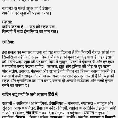
क़यामत से पहले सुधर जा ऐ इंसान,
अपने अन्दर खुदा की पहचान रख।
मक़ता:
कबीर कहता है — रूह की महक रख,
ज़िन्दगी में सदा इंसानियत का मान रख।
ख़ातिमा:
इस ग़ज़ल का मक़सद पाठक को यह याद दिलाना है कि ज़िन्दगी केवल सांसों का
सिलसिला नहीं, बल्कि इंसानियत और रूह की पुकार का एहसास है। हर इंसान
को अपने अंदर खुदा की पहचान, दिल में सुकून, रिश्तों में ईमानदारी और हर हाल
में तहज़ीब बनाए रखना चाहिए। लालच, झूठ और दुनिया की भीड़ से दूर रहना
और संतोष, इबादत, मोहब्बत और सच्चाई को जीवन का हिस्सा बनाना जरूरी है।
मक़ता में कबीर साहब की सीख इस ग़ज़ल का सार प्रस्तुत करती है कि रूह की
महक और इंसानियत का मान बनाए रखना ही असली सफलता और सच्चे इंसान
बनने का रास्ता है।
कठिन उर्दू शब्दों के अर्थ आसान हिंदी में:
रूहानी
= आत्मिक / आध्यात्मिक,
इंसानियत
= मानवता,
नफ़ासत
= नाज़ुक और
सुंदरता,
पाक
= पवित्र,
हैवान
= बर्बर / निर्दयी,
आईना
= प्रतिबिंब / झलक,
ज़मीं
= जमीन / क्षेत्र,
रौंद देना
= दबा देना / नुकसान पहुँचाना,
अरमान
= इच्छा /
ख्वाहिश,
निशान
= चिन्ह / संकेत,
क़नाअत
= संतोष / संतुष्टि,
मक़सद-ए-ज़िन्दगी