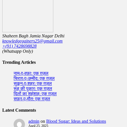
Shaheen Bagh Jamia Nagar Delhi
knowledgegainers25@gmail.com
+(91) 7428698828
(Whatsapp Only)
Trending Articles
नाम-ए-वफ़ा: एक ग़ज़ल
चिराग़-ए-उम्मीद: एक ग़ज़ल
सुकून-ए-शहर: एक ग़ज़ल
रूह की पुकार: एक ग़ज़ल
दिलों का शहंशाह: एक ग़ज़ल
सफ़र-ए-मौत: एक ग़ज़ल
Latest Comments
admin
on
Blood Sugar: Ideas and Solutions
April 25, 2025