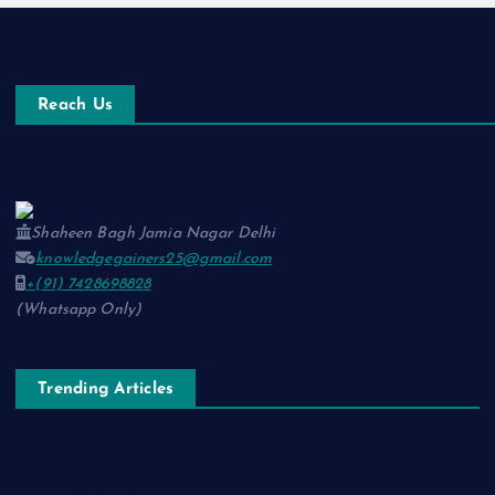
Reach Us
Shaheen Bagh Jamia Nagar Delhi
knowledgegainers25@gmail.com
+(91) 7428698828
(Whatsapp Only)
Trending Articles
नाम-ए-वफ़ा: एक ग़ज़ल