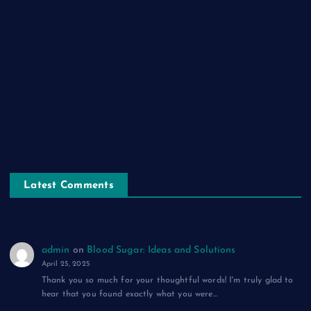
चिराग़-ए-उम्मीद: एक ग़ज़ल
सुकून-ए-शहर: एक ग़ज़ल
रूह की पुकार: एक ग़ज़ल
दिलों का शहंशाह: एक ग़ज़ल
सफ़र-ए-मौत: एक ग़ज़ल
Latest Comments
admin
on
Blood Sugar: Ideas and Solutions
April 25, 2025
Thank you so much for your thoughtful words! I'm truly glad to
hear that you found exactly what you were…