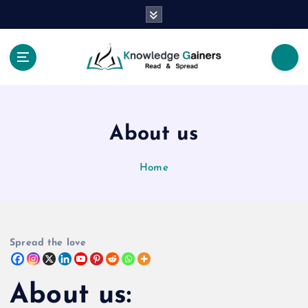
S
k
i
p
t
Read & Spread
o
c
o
About us
n
t
e
Home
n
t
Spread the love
About us: