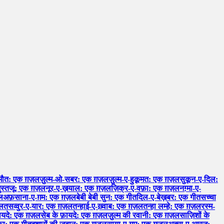
मौत: एक ग़ज़ल
ज़ुल्म-ओ-सबर: एक ग़ज़ल
ज़ुल्म-ए-हुक़ूमत: एक ग़ज़ल
सुकून-ए-दिल:
ुस्तजू: एक ग़ज़ल
नूर-ए-ख़याल: एक ग़ज़ल
ज़िक्र-ए-वफ़ा: एक ग़ज़ल
नग़्मा-ए-
ल
अफ़साना-ए-ग़म: एक ग़ज़ल
बेबी बेबी सुन: एक गीत
दिल-ए-बेख़बर: एक गीत
सच्चा
ज़ल
तसव्वुर-ए-यार: एक ग़ज़ल
तन्हाई-ए-ख़्वाब: एक ग़ज़ल
तन्हा लम्हे: एक ग़ज़ल
रस्म-
़ायदे: एक ग़ज़ल
सेब के फ़ायदे: एक ग़ज़ल
ज़ुल्म की रवानी: एक ग़ज़ल
साज़िशों के