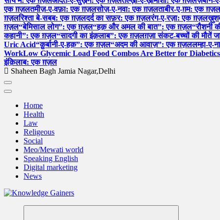
साये में: एक ग़ज़ल
आदत-ए-सुख़न: एक ग़ज़ल
तल्ख़ी-ए-ख़ामोशी: एक ग़ज़ल
ज़बान-ए
एक ग़ज़ल
तमीज़-ए-वफ़ा: एक ग़ज़ल
सोज़-ए-नवा: एक ग़ज़ल
ताबीर-ए-ग़म: एक ग़ज़
ग़ज़ल
रिश्ता बे-सबब: एक ग़ज़ल
दर्द का सफ़र: एक ग़ज़ल
रंग-ए-रज़ा: एक ग़ज़ल
ख़ु
ग़ज़ल
“बेमिसाल लोग”: एक ग़ज़ल
“हक़ और अमल की बात”: एक ग़ज़ल
“रौशनी 
कहानी”: एक ग़ज़ल
“सादगी का इंक़लाब”: एक ग़ज़ल
ग़ज़ा संकट-बच्चों की मौतें ज
Uric Acid
“क़ुर्बानी-ए-हक़”: एक ग़ज़ल
“अदम की आवाज़”: एक ग़ज़ल
लम्हा-ए-
Work
Low Glycemic Load Food Combos Are Better for Diabetics
इंक़िलाब: एक ग़ज़ल
Shaheen Bagh Jamia Nagar,Delhi
Home
Health
Law
Religeous
Social
Meo/Mewati world
Speaking English
Digital marketing
News
Read & Spread