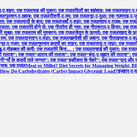
न-ए-शहर: एक ग़ज़ल
रूह की पुकार: एक ग़ज़ल
दिलों का शहंशाह: एक ग़ज़ल
सफ़र-ए-
ग़ज़ल
गुलशन-ए-ख़्वाब: एक ग़ज़ल
रौशनी-ए-ग़म: एक ग़ज़ल
नूर-ए-दुआ: एक नज़्म
राह-ए-ज
हयात: एक ग़ज़ल
वादों के बाद: एक ग़ज़ल
ज़बाँ-ए-वफ़ा: एक ग़ज़ल
शाम-ए-ग़ज़ब: एक ग़ज़
फ़ासला: एक ग़ज़ल
तेरे होने से: एक गीत
तेरा ही नशा: एक गीत
चराग़-ए-हिज्र: एक ग़
 की सुबह: एक ग़ज़ल
ग़म की मुस्कान: एक ग़ज़ल
जैतून के फ़ायदे: एक ग़ज़ल
शहद के फ
-ग़म: एक ग़ज़ल
दास्तान-ए-वफ़ा: एक ग़ज़ल
ख़ामोशी की ज़बान: एक गीत
एहसास-ए-वफ
ल
नूर-ए-नज़र: एक ग़ज़ल
गुमनाम क़दमों का सफ़र: एक ग़ज़ल
सदा-ए-जफ़ा: एक ग़ज़ल
त
शबू-ए-मोहब्बत की कमी: एक ग़ज़ल
तेरे बिना… : एक ग़ज़ल
तन्हाई की पुकार: एक ग़ज़
की तलाश”: एक ग़ज़ल
“आराम की तलाश”: एक ग़ज़ल
“बंदा-ए-ख़ुद्दार की तलाश”:
ारी
“माँ के क़दमों तले जन्नत”: एक ग़ज़ल
“हक़ीक़त के चेहरे”: एक ग़ज़ल
“दाद और द
नायाब: एक ग़ज़ल
Meat or Millet? Diet Secrets for Managing Weight, B
How Do Carbohydrates (Carbs) Impact Glycemic Load?
इज़हार-ए-