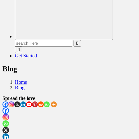
Search
for:
Get Started
Blog
Home
Blog
Spread the love