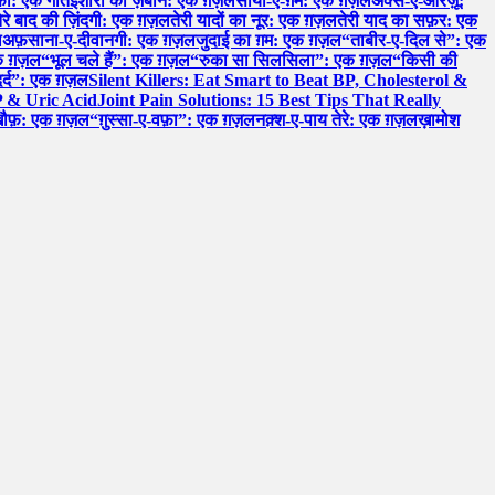
़ा: एक गीत
इशारों की ज़बान: एक ग़ज़ल
साया-ए-ग़म: एक ग़ज़ल
अक्स-ए-आरज़ू:
ेरे बाद की ज़िंदगी: एक ग़ज़ल
तेरी यादों का नूर: एक ग़ज़ल
तेरी याद का सफ़र: एक
ल
अफ़साना-ए-दीवानगी: एक ग़ज़ल
जुदाई का ग़म: एक ग़ज़ल
“ताबीर-ए-दिल से”: एक
 एक ग़ज़ल
“भूल चले हैं”: एक ग़ज़ल
“रुका सा सिलसिला”: एक ग़ज़ल
“किसी की
र्द”: एक ग़ज़ल
Silent Killers: Eat Smart to Beat BP, Cholesterol &
P & Uric Acid
Joint Pain Solutions: 15 Best Tips That Really
खौफ़: एक ग़ज़ल
“ग़ुस्सा-ए-वफ़ा”: एक ग़ज़ल
नक़्श-ए-पाय तेरे: एक ग़ज़ल
ख़ामोश