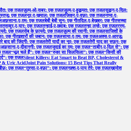
मौत: एक ग़ज़ल
ज़ुल्म-ओ-सबर: एक ग़ज़ल
ज़ुल्म-ए-हुक़ूमत: एक ग़ज़ल
सुकून-ए-दिल:
ुस्तजू: एक ग़ज़ल
नूर-ए-ख़याल: एक ग़ज़ल
ज़िक्र-ए-वफ़ा: एक ग़ज़ल
नग़्मा-ए-
ल
अफ़साना-ए-ग़म: एक ग़ज़ल
बेबी बेबी सुन: एक गीत
दिल-ए-बेख़बर: एक गीत
सच्चा
ज़ल
तसव्वुर-ए-यार: एक ग़ज़ल
तन्हाई-ए-ख़्वाब: एक ग़ज़ल
तन्हा लम्हे: एक ग़ज़ल
रस्म-
़ायदे: एक ग़ज़ल
सेब के फ़ायदे: एक ग़ज़ल
ज़ुल्म की रवानी: एक ग़ज़ल
साज़िशों के
़ा: एक गीत
इशारों की ज़बान: एक ग़ज़ल
साया-ए-ग़म: एक ग़ज़ल
अक्स-ए-आरज़ू:
ेरे बाद की ज़िंदगी: एक ग़ज़ल
तेरी यादों का नूर: एक ग़ज़ल
तेरी याद का सफ़र: एक
ल
अफ़साना-ए-दीवानगी: एक ग़ज़ल
जुदाई का ग़म: एक ग़ज़ल
“ताबीर-ए-दिल से”: एक
 एक ग़ज़ल
“भूल चले हैं”: एक ग़ज़ल
“रुका सा सिलसिला”: एक ग़ज़ल
“किसी की
र्द”: एक ग़ज़ल
Silent Killers: Eat Smart to Beat BP, Cholesterol &
P & Uric Acid
Joint Pain Solutions: 15 Best Tips That Really
खौफ़: एक ग़ज़ल
“ग़ुस्सा-ए-वफ़ा”: एक ग़ज़ल
नक़्श-ए-पाय तेरे: एक ग़ज़ल
ख़ामोश