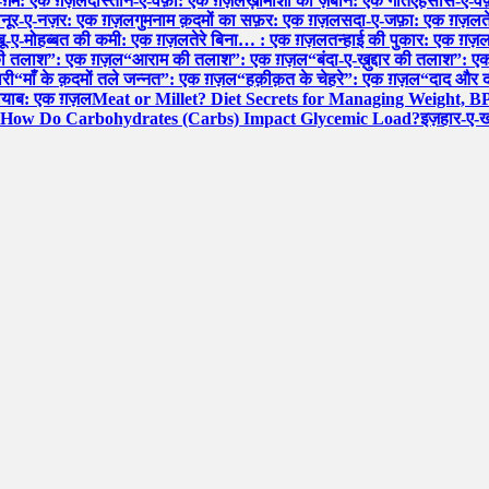
-ग़म: एक ग़ज़ल
दास्तान-ए-वफ़ा: एक ग़ज़ल
ख़ामोशी की ज़बान: एक गीत
एहसास-ए-वफ
ल
नूर-ए-नज़र: एक ग़ज़ल
गुमनाम क़दमों का सफ़र: एक ग़ज़ल
सदा-ए-जफ़ा: एक ग़ज़ल
त
शबू-ए-मोहब्बत की कमी: एक ग़ज़ल
तेरे बिना… : एक ग़ज़ल
तन्हाई की पुकार: एक ग़ज़
की तलाश”: एक ग़ज़ल
“आराम की तलाश”: एक ग़ज़ल
“बंदा-ए-ख़ुद्दार की तलाश”:
ारी
“माँ के क़दमों तले जन्नत”: एक ग़ज़ल
“हक़ीक़त के चेहरे”: एक ग़ज़ल
“दाद और द
नायाब: एक ग़ज़ल
Meat or Millet? Diet Secrets for Managing Weight, B
How Do Carbohydrates (Carbs) Impact Glycemic Load?
इज़हार-ए-