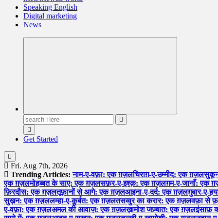
Speaking English
Digital marketing
News
Search
for:
Get Started
Fri. Aug 7th, 2026
Trending Articles:
नाम-ए-वफ़ा: एक ग़ज़ल
चिराग़-ए-उम्मीद: एक ग़ज़ल
सुकू
एक ग़ज़ल
मोहब्बत के साए: एक ग़ज़ल
सफ़र-ए-इश्क़: एक ग़ज़ल
ग़म-ए-जानाँ: एक 
फ़िरदौस: एक ग़ज़ल
तूफ़ानों से आगे: एक ग़ज़ल
आइना-ए-दर्द: एक ग़ज़ल
ग़ुबार-ए-
सुख़न: एक ग़ज़ल
लम्हा-ए-क़ुर्बत: एक ग़ज़ल
तसव्वुर का करार: एक ग़ज़ल
वफ़ा से 
ए-वफ़ा: एक ग़ज़ल
अमल की आवाज़: एक ग़ज़ल
ख़ामोश जज़्बात: एक ग़ज़ल
इंसाफ़