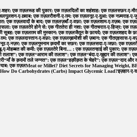
ए-शहर: एक ग़ज़ल
रूह की पुकार: एक ग़ज़ल
दिलों का शहंशाह: एक ग़ज़ल
सफ़र-ए-मौत
ग़ज़ल
गुलशन-ए-ख़्वाब: एक ग़ज़ल
रौशनी-ए-ग़म: एक ग़ज़ल
नूर-ए-दुआ: एक नज़्म
राह-ए-ज
हयात: एक ग़ज़ल
वादों के बाद: एक ग़ज़ल
ज़बाँ-ए-वफ़ा: एक ग़ज़ल
शाम-ए-ग़ज़ब: एक ग़ज़
फ़ासला: एक ग़ज़ल
तेरे होने से: एक गीत
तेरा ही नशा: एक गीत
चराग़-ए-हिज्र: एक ग़
 की सुबह: एक ग़ज़ल
ग़म की मुस्कान: एक ग़ज़ल
जैतून के फ़ायदे: एक ग़ज़ल
शहद के फ
-ग़म: एक ग़ज़ल
दास्तान-ए-वफ़ा: एक ग़ज़ल
ख़ामोशी की ज़बान: एक गीत
एहसास-ए-वफ
ल
नूर-ए-नज़र: एक ग़ज़ल
गुमनाम क़दमों का सफ़र: एक ग़ज़ल
सदा-ए-जफ़ा: एक ग़ज़ल
त
शबू-ए-मोहब्बत की कमी: एक ग़ज़ल
तेरे बिना… : एक ग़ज़ल
तन्हाई की पुकार: एक ग़ज़
की तलाश”: एक ग़ज़ल
“आराम की तलाश”: एक ग़ज़ल
“बंदा-ए-ख़ुद्दार की तलाश”:
ारी
“माँ के क़दमों तले जन्नत”: एक ग़ज़ल
“हक़ीक़त के चेहरे”: एक ग़ज़ल
“दाद और द
नायाब: एक ग़ज़ल
Meat or Millet? Diet Secrets for Managing Weight, B
How Do Carbohydrates (Carbs) Impact Glycemic Load?
इज़हार-ए-