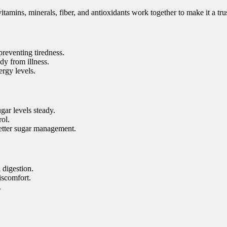
s vitamins, minerals, fiber, and antioxidants work together to make it a t
reventing tiredness.
dy from illness.
rgy levels.
ar levels steady.
rol.
etter sugar management.
 digestion.
iscomfort.
.