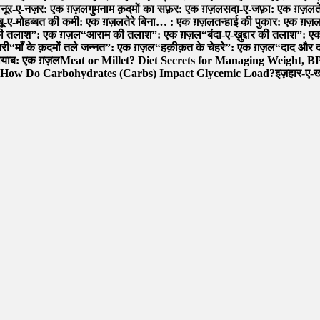
ल
नूर-ए-नज़र: एक ग़ज़ल
गुमनाम क़दमों का सफ़र: एक ग़ज़ल
सदा-ए-जफ़ा: एक ग़ज़ल
त
शबू-ए-मोहब्बत की कमी: एक ग़ज़ल
तेरे बिना… : एक ग़ज़ल
तन्हाई की पुकार: एक ग़ज़
की तलाश”: एक ग़ज़ल
“आराम की तलाश”: एक ग़ज़ल
“बंदा-ए-ख़ुद्दार की तलाश”:
ारी
“माँ के क़दमों तले जन्नत”: एक ग़ज़ल
“हक़ीक़त के चेहरे”: एक ग़ज़ल
“दाद और द
नायाब: एक ग़ज़ल
Meat or Millet? Diet Secrets for Managing Weight, B
How Do Carbohydrates (Carbs) Impact Glycemic Load?
इज़हार-ए-