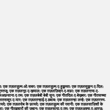
: एक ग़ज़ल
ज़ुल्म-ओ-सबर: एक ग़ज़ल
ज़ुल्म-ए-हुक़ूमत: एक ग़ज़ल
सुकून-ए-दिल:
ुस्तजू: एक ग़ज़ल
नूर-ए-ख़याल: एक ग़ज़ल
ज़िक्र-ए-वफ़ा: एक ग़ज़ल
नग़्मा-ए-
ल
अफ़साना-ए-ग़म: एक ग़ज़ल
बेबी बेबी सुन: एक गीत
दिल-ए-बेख़बर: एक गीत
सच्चा
ज़ल
तसव्वुर-ए-यार: एक ग़ज़ल
तन्हाई-ए-ख़्वाब: एक ग़ज़ल
तन्हा लम्हे: एक ग़ज़ल
रस्म-
़ायदे: एक ग़ज़ल
सेब के फ़ायदे: एक ग़ज़ल
ज़ुल्म की रवानी: एक ग़ज़ल
साज़िशों के
़ा: एक गीत
इशारों की ज़बान: एक ग़ज़ल
साया-ए-ग़म: एक ग़ज़ल
अक्स-ए-आरज़ू: