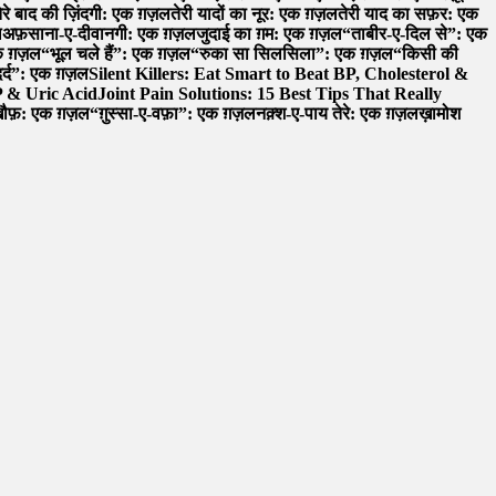
ेरे बाद की ज़िंदगी: एक ग़ज़ल
तेरी यादों का नूर: एक ग़ज़ल
तेरी याद का सफ़र: एक
ल
अफ़साना-ए-दीवानगी: एक ग़ज़ल
जुदाई का ग़म: एक ग़ज़ल
“ताबीर-ए-दिल से”: एक
 एक ग़ज़ल
“भूल चले हैं”: एक ग़ज़ल
“रुका सा सिलसिला”: एक ग़ज़ल
“किसी की
र्द”: एक ग़ज़ल
Silent Killers: Eat Smart to Beat BP, Cholesterol &
P & Uric Acid
Joint Pain Solutions: 15 Best Tips That Really
खौफ़: एक ग़ज़ल
“ग़ुस्सा-ए-वफ़ा”: एक ग़ज़ल
नक़्श-ए-पाय तेरे: एक ग़ज़ल
ख़ामोश