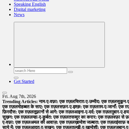
Speaking English
Digital marketing
News
Search
for:
Get Started
Fri. Aug 7th, 2026
Trending Articles:
नाम-ए-वफ़ा: एक ग़ज़ल
चिराग़-ए-उम्मीद: एक ग़ज़ल
सुकून-
एक ग़ज़ल
मोहब्बत के साए: एक ग़ज़ल
सफ़र-ए-इश्क़: एक ग़ज़ल
ग़म-ए-जानाँ: एक 
फ़िरदौस: एक ग़ज़ल
तूफ़ानों से आगे: एक ग़ज़ल
आइना-ए-दर्द: एक ग़ज़ल
ग़ुबार-ए-
सुख़न: एक ग़ज़ल
लम्हा-ए-क़ुर्बत: एक ग़ज़ल
तसव्वुर का करार: एक ग़ज़ल
वफ़ा से 
ए-वफ़ा: एक ग़ज़ल
अमल की आवाज़: एक ग़ज़ल
ख़ामोश जज़्बात: एक ग़ज़ल
इंसाफ़
साये में: एक ग़ज़ल
आदत-ए-सुख़न: एक ग़ज़ल
तल्ख़ी-ए-ख़ामोशी: एक ग़ज़ल
ज़बान-ए