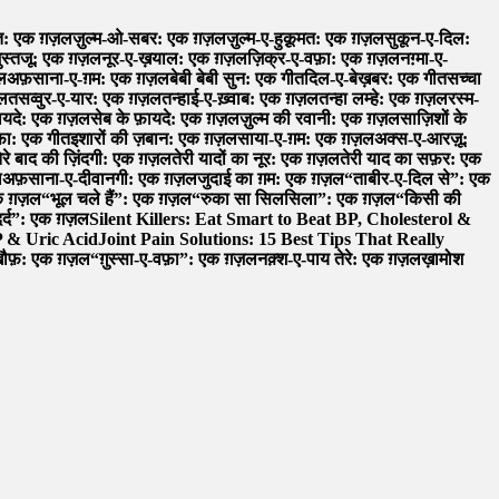
: एक ग़ज़ल
ज़ुल्म-ओ-सबर: एक ग़ज़ल
ज़ुल्म-ए-हुक़ूमत: एक ग़ज़ल
सुकून-ए-दिल:
ुस्तजू: एक ग़ज़ल
नूर-ए-ख़याल: एक ग़ज़ल
ज़िक्र-ए-वफ़ा: एक ग़ज़ल
नग़्मा-ए-
ल
अफ़साना-ए-ग़म: एक ग़ज़ल
बेबी बेबी सुन: एक गीत
दिल-ए-बेख़बर: एक गीत
सच्चा
ज़ल
तसव्वुर-ए-यार: एक ग़ज़ल
तन्हाई-ए-ख़्वाब: एक ग़ज़ल
तन्हा लम्हे: एक ग़ज़ल
रस्म-
़ायदे: एक ग़ज़ल
सेब के फ़ायदे: एक ग़ज़ल
ज़ुल्म की रवानी: एक ग़ज़ल
साज़िशों के
़ा: एक गीत
इशारों की ज़बान: एक ग़ज़ल
साया-ए-ग़म: एक ग़ज़ल
अक्स-ए-आरज़ू:
ेरे बाद की ज़िंदगी: एक ग़ज़ल
तेरी यादों का नूर: एक ग़ज़ल
तेरी याद का सफ़र: एक
ल
अफ़साना-ए-दीवानगी: एक ग़ज़ल
जुदाई का ग़म: एक ग़ज़ल
“ताबीर-ए-दिल से”: एक
 एक ग़ज़ल
“भूल चले हैं”: एक ग़ज़ल
“रुका सा सिलसिला”: एक ग़ज़ल
“किसी की
र्द”: एक ग़ज़ल
Silent Killers: Eat Smart to Beat BP, Cholesterol &
P & Uric Acid
Joint Pain Solutions: 15 Best Tips That Really
खौफ़: एक ग़ज़ल
“ग़ुस्सा-ए-वफ़ा”: एक ग़ज़ल
नक़्श-ए-पाय तेरे: एक ग़ज़ल
ख़ामोश