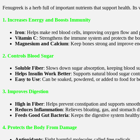
Fenugreek is a herb full of important nutrients that support health. It
1. Increases Energy and Boosts Immunity
Iron
: Helps make red blood cells, improving oxygen flow and p
Vitamin C
: Strengthens the immune system and protects the bo
Magnesium and Calcium
: Keep bones strong and improve ene
2. Controls Blood Sugar
Soluble Fiber
: Slows down sugar absorption, keeping blood sug
Helps Insulin Work Better
: Supports natural blood sugar cont
Easy to Use
: Can be soaked, powdered, or added to food for b
3. Improves Digestion
High in Fiber
: Helps prevent constipation and supports smooth
Reduces Inflammation
: Relieves bloating, gas, and stomach d
Feeds Good Gut Bacteria
: Keeps the digestive system healthy
4. Protects the Body From Damage
Antioxidants
: Fight harmful molecules called free radicals.