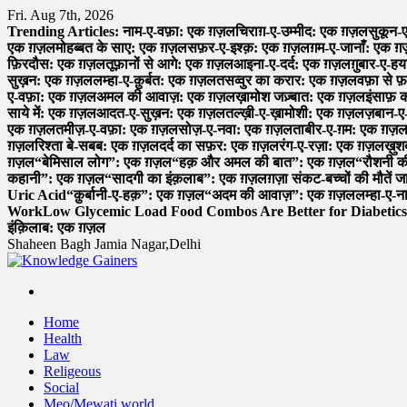
Skip
Fri. Aug 7th, 2026
to
Trending Articles:
नाम-ए-वफ़ा: एक ग़ज़ल
चिराग़-ए-उम्मीद: एक ग़ज़ल
सुकून-
content
एक ग़ज़ल
मोहब्बत के साए: एक ग़ज़ल
सफ़र-ए-इश्क़: एक ग़ज़ल
ग़म-ए-जानाँ: एक 
फ़िरदौस: एक ग़ज़ल
तूफ़ानों से आगे: एक ग़ज़ल
आइना-ए-दर्द: एक ग़ज़ल
ग़ुबार-ए-
सुख़न: एक ग़ज़ल
लम्हा-ए-क़ुर्बत: एक ग़ज़ल
तसव्वुर का करार: एक ग़ज़ल
वफ़ा से 
ए-वफ़ा: एक ग़ज़ल
अमल की आवाज़: एक ग़ज़ल
ख़ामोश जज़्बात: एक ग़ज़ल
इंसाफ़
साये में: एक ग़ज़ल
आदत-ए-सुख़न: एक ग़ज़ल
तल्ख़ी-ए-ख़ामोशी: एक ग़ज़ल
ज़बान-ए
एक ग़ज़ल
तमीज़-ए-वफ़ा: एक ग़ज़ल
सोज़-ए-नवा: एक ग़ज़ल
ताबीर-ए-ग़म: एक ग़ज़
ग़ज़ल
रिश्ता बे-सबब: एक ग़ज़ल
दर्द का सफ़र: एक ग़ज़ल
रंग-ए-रज़ा: एक ग़ज़ल
ख़ु
ग़ज़ल
“बेमिसाल लोग”: एक ग़ज़ल
“हक़ और अमल की बात”: एक ग़ज़ल
“रौशनी 
कहानी”: एक ग़ज़ल
“सादगी का इंक़लाब”: एक ग़ज़ल
ग़ज़ा संकट-बच्चों की मौतें ज
Uric Acid
“क़ुर्बानी-ए-हक़”: एक ग़ज़ल
“अदम की आवाज़”: एक ग़ज़ल
लम्हा-ए-
Work
Low Glycemic Load Food Combos Are Better for Diabetics
इंक़िलाब: एक ग़ज़ल
Shaheen Bagh Jamia Nagar,Delhi
Read & Spread
Home
Health
Law
Religeous
Social
Meo/Mewati world