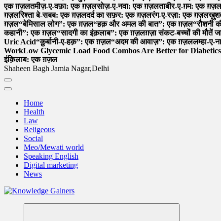
एक ग़ज़ल
तमीज़-ए-वफ़ा: एक ग़ज़ल
सोज़-ए-नवा: एक ग़ज़ल
ताबीर-ए-ग़म: एक ग़ज़
ग़ज़ल
रिश्ता बे-सबब: एक ग़ज़ल
दर्द का सफ़र: एक ग़ज़ल
रंग-ए-रज़ा: एक ग़ज़ल
ख़ु
ग़ज़ल
“बेमिसाल लोग”: एक ग़ज़ल
“हक़ और अमल की बात”: एक ग़ज़ल
“रौशनी 
कहानी”: एक ग़ज़ल
“सादगी का इंक़लाब”: एक ग़ज़ल
ग़ज़ा संकट-बच्चों की मौतें ज
Uric Acid
“क़ुर्बानी-ए-हक़”: एक ग़ज़ल
“अदम की आवाज़”: एक ग़ज़ल
लम्हा-ए-
Work
Low Glycemic Load Food Combos Are Better for Diabetics
इंक़िलाब: एक ग़ज़ल
Shaheen Bagh Jamia Nagar,Delhi
Home
Health
Law
Religeous
Social
Meo/Mewati world
Speaking English
Digital marketing
News
Read & Spread