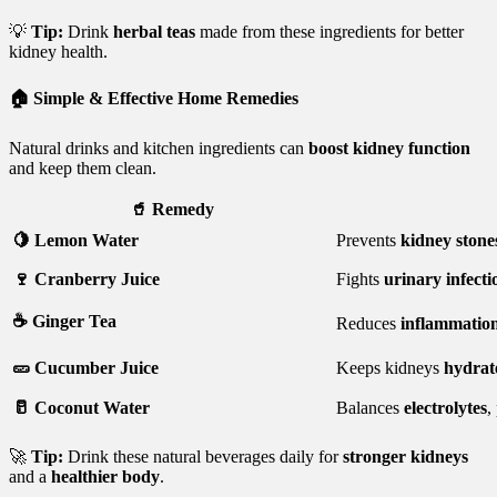
💡
Tip:
Drink
herbal teas
made from these ingredients for better
kidney health.
🏠
Simple & Effective Home Remedies
Natural drinks and kitchen ingredients can
boost kidney function
and keep them clean.
🥤
Remedy
🍋 Lemon Water
Prevents
kidney stone
🍷 Cranberry Juice
Fights
urinary infecti
☕ Ginger Tea
Reduces
inflammatio
🥒 Cucumber Juice
Keeps kidneys
hydrat
🥛 Coconut Water
Balances
electrolytes
,
🚀
Tip:
Drink these natural beverages daily for
stronger kidneys
and a
healthier body
.