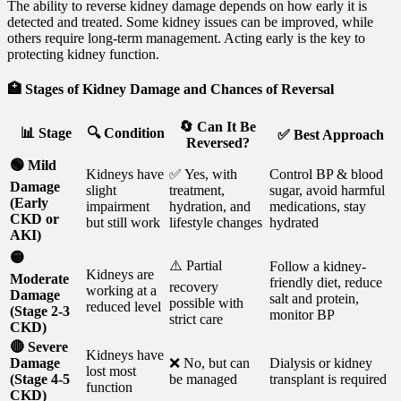
The ability to reverse kidney damage depends on how early it is
detected and treated. Some kidney issues can be improved, while
others require long-term management. Acting early is the key to
protecting kidney function.
🏥
Stages of Kidney Damage and Chances of Reversal
🔄 Can It Be
📊 Stage
🔍 Condition
✅ Best Approach
Reversed?
🟢 Mild
Kidneys have
✅ Yes, with
Control BP & blood
Damage
slight
treatment,
sugar, avoid harmful
(Early
impairment
hydration, and
medications, stay
CKD or
but still work
lifestyle changes
hydrated
AKI)
🟡
⚠️ Partial
Follow a kidney-
Kidneys are
Moderate
friendly diet, reduce
recovery
working at a
Damage
salt and protein,
possible with
reduced level
(Stage 2-3
monitor BP
strict care
CKD)
🔴 Severe
Kidneys have
Damage
❌ No, but can
Dialysis or kidney
lost most
(Stage 4-5
be managed
transplant is required
function
CKD)