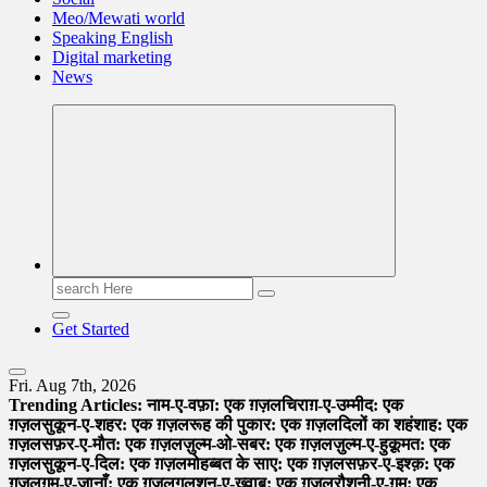
Meo/Mewati world
Speaking English
Digital marketing
News
Search
for:
Get Started
Fri. Aug 7th, 2026
Trending Articles:
नाम-ए-वफ़ा: एक ग़ज़ल
चिराग़-ए-उम्मीद: एक
ग़ज़ल
सुकून-ए-शहर: एक ग़ज़ल
रूह की पुकार: एक ग़ज़ल
दिलों का शहंशाह: एक
ग़ज़ल
सफ़र-ए-मौत: एक ग़ज़ल
ज़ुल्म-ओ-सबर: एक ग़ज़ल
ज़ुल्म-ए-हुक़ूमत: एक
ग़ज़ल
सुकून-ए-दिल: एक ग़ज़ल
मोहब्बत के साए: एक ग़ज़ल
सफ़र-ए-इश्क़: एक
ग़ज़ल
ग़म-ए-जानाँ: एक ग़ज़ल
गुलशन-ए-ख़्वाब: एक ग़ज़ल
रौशनी-ए-ग़म: एक