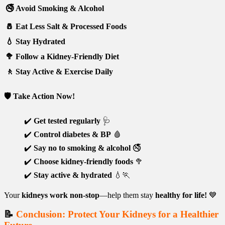
🚭 Avoid Smoking & Alcohol
🧂 Eat Less Salt & Processed Foods
💧 Stay Hydrated
🥦 Follow a Kidney-Friendly Diet
🚶 Stay Active & Exercise Daily
🛡️
Take Action Now!
✔️
Get tested regularly
🩺
✔️
Control diabetes & BP
🩸
✔️
Say no to smoking & alcohol
🚭
✔️
Choose kidney-friendly foods
🥦
✔️
Stay active & hydrated
💧🏃
Your
kidneys work non-stop
—help them stay
healthy for life!
💙
📝
Conclusion: Protect Your Kidneys for a Healthier