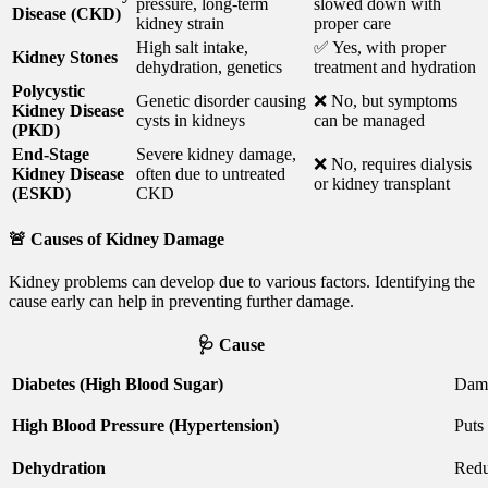
pressure, long-term
slowed down with
Disease (CKD)
kidney strain
proper care
High salt intake,
✅ Yes, with proper
Kidney Stones
dehydration, genetics
treatment and hydration
Polycystic
Genetic disorder causing
❌ No, but symptoms
Kidney Disease
cysts in kidneys
can be managed
(PKD)
End-Stage
Severe kidney damage,
❌ No, requires dialysis
Kidney Disease
often due to untreated
or kidney transplant
(ESKD)
CKD
🚨
Causes of Kidney Damage
Kidney problems can develop due to various factors. Identifying the
cause early can help in preventing further damage.
🩺 Cause
Diabetes (High Blood Sugar)
Dama
High Blood Pressure (Hypertension)
Puts 
Dehydration
Redu