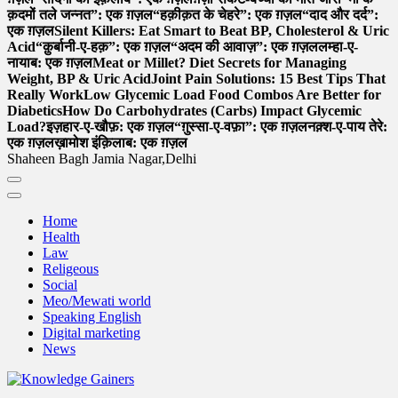
क़दमों तले जन्नत”: एक ग़ज़ल
“हक़ीक़त के चेहरे”: एक ग़ज़ल
“दाद और दर्द”:
एक ग़ज़ल
Silent Killers: Eat Smart to Beat BP, Cholesterol & Uric
Acid
“क़ुर्बानी-ए-हक़”: एक ग़ज़ल
“अदम की आवाज़”: एक ग़ज़ल
लम्हा-ए-
नायाब: एक ग़ज़ल
Meat or Millet? Diet Secrets for Managing
Weight, BP & Uric Acid
Joint Pain Solutions: 15 Best Tips That
Really Work
Low Glycemic Load Food Combos Are Better for
Diabetics
How Do Carbohydrates (Carbs) Impact Glycemic
Load?
इज़हार-ए-खौफ़: एक ग़ज़ल
“ग़ुस्सा-ए-वफ़ा”: एक ग़ज़ल
नक़्श-ए-पाय तेरे:
एक ग़ज़ल
ख़ामोश इंक़िलाब: एक ग़ज़ल
Shaheen Bagh Jamia Nagar,Delhi
Home
Health
Law
Religeous
Social
Meo/Mewati world
Speaking English
Digital marketing
News