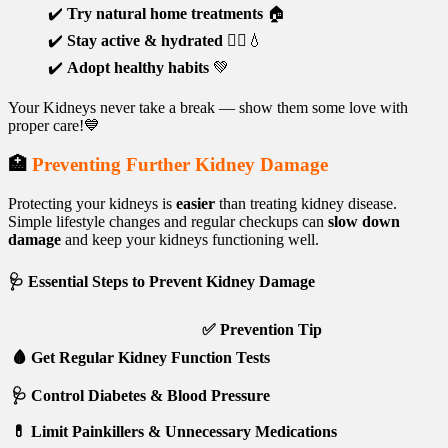
✔️
Try natural home treatments
🏠
✔️
Stay active & hydrated
🚶‍♂️💧
✔️
Adopt healthy habits
💚
Your Kidneys never take a break — show them some love with
proper care!💙
🏥
Preventing Further Kidney Damage
Protecting your kidneys is
easier
than treating kidney disease.
Simple lifestyle changes and regular checkups can
slow down
damage
and keep your kidneys functioning well.
🩺
Essential Steps to Prevent Kidney Damage
✅
Prevention Tip
🩸 Get Regular Kidney Function Tests
🩺 Control Diabetes & Blood Pressure
💊 Limit Painkillers & Unnecessary Medications