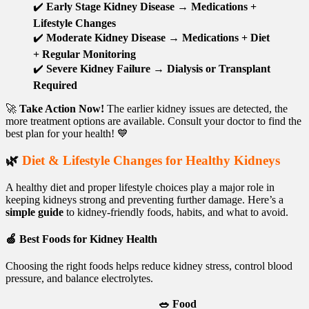
✔️
Early Stage Kidney Disease
→
Medications +
Lifestyle Changes
✔️
Moderate Kidney Disease
→
Medications + Diet
+ Regular Monitoring
✔️
Severe Kidney Failure
→
Dialysis or Transplant
Required
🚀
Take Action Now!
The earlier kidney issues are detected, the
more treatment options are available. Consult your doctor to find the
best plan for your health! 💙
🌿
Diet & Lifestyle Changes for Healthy Kidneys
A healthy diet and proper lifestyle choices play a major role in
keeping kidneys strong and preventing further damage. Here’s a
simple guide
to kidney-friendly foods, habits, and what to avoid.
🍏
Best Foods for Kidney Health
Choosing the right foods helps reduce kidney stress, control blood
pressure, and balance electrolytes.
🥗 Food