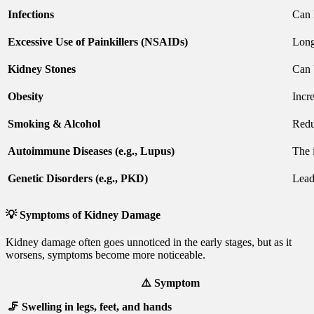
Infections
Can 
Excessive Use of Painkillers (NSAIDs)
Long
Kidney Stones
Can 
Obesity
Incre
Smoking & Alcohol
Redu
Autoimmune Diseases (e.g., Lupus)
The 
Genetic Disorders (e.g., PKD)
Lead
💡
Symptoms of Kidney Damage
Kidney damage often goes unnoticed in the early stages, but as it
worsens, symptoms become more noticeable.
⚠️ Symptom
🦵 Swelling in legs, feet, and hands