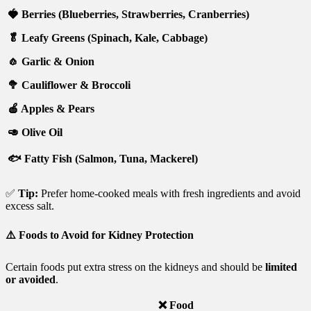
🍓 Berries (Blueberries, Strawberries, Cranberries)
🥬 Leafy Greens (Spinach, Kale, Cabbage)
🧄 Garlic & Onion
🥦 Cauliflower & Broccoli
🍎 Apples & Pears
🥑 Olive Oil
🐟 Fatty Fish (Salmon, Tuna, Mackerel)
✅
Tip:
Prefer home-cooked meals with fresh ingredients and avoid
excess salt.
⚠️
Foods to Avoid for Kidney Protection
Certain foods put extra stress on the kidneys and should be
limited
or avoided
.
❌ Food