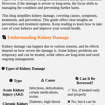
However, if the damage is severe or long-term, the focus shifts to
managing the condition and preventing further harm.
This blog simplifies kidney damage, covering causes, symptoms,
treatments, and prevention. This guide offers clear insights on
prevention and treatment options. Keep reading to learn how to take
care of your kidneys and improve your overall health.
🔢
Understanding Kidney Damage
Kidney damage can happen due to various reasons, and its effects
depend on how severe the damage is. Some kidney problems are
temporary and can be treated, while others are long-term and need
ongoing management.
🌐
Types of Kidney Damage
🔄 Can It Be
⚠️ Cause
🛑 Type
Reversed?
Infections, dehydration,
Acute Kidney
✅ Yes, if treated early
certain medications,
Injury (AKI)
and properly
toxins
Diabetes, high blood
❌ No, but it can be
Chronic Kidney