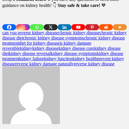
guidance on kidney health! 👇
Stay safe & take care!
💙
can you reverse kidney disease
chronic kidney disease
chronic kidney
disease diet
chronic kidney disease symptoms
chronic kidney disease
treatment
diet for kidney disease
is kidney damage
reversible
kidney
kidney disease
kidney disease cure
kidney disease
diet
kidney disease reversal
kidney disease symptoms
kidney disease
treatment
kidney failure
kidney function
kidney health
prevent kidney
disease
reverse kidney damage naturally
reverse kidney disease