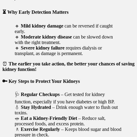
⏳
Why Early Detection Matters
🔹
Mild kidney damage
can be reversed if caught
early.
🔹
Moderate kidney disease
can be slowed down
with the right treatment.
🔹
Severe kidney failure
requires dialysis or
transplant, as damage is permanent.
⏰
The earlier you take action, the better your chances of saving
kidney function!
🔑
Key Steps to Protect Your Kidneys
🩺
Regular Checkups
– Get tested for kidney
function, especially if you have diabetes or high BP.
💧
Stay Hydrated
– Drink enough water to flush out
toxins.
🥗
Eat a Kidney-Friendly Diet
– Reduce salt,
processed foods, and excess protein.
🚶
Exercise Regularly
– Keeps blood sugar and blood
pressure in check.