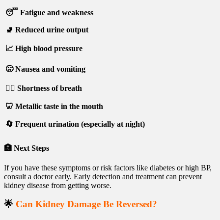
😴 Fatigue and weakness
🚽 Reduced urine output
📈 High blood pressure
🤢 Nausea and vomiting
🧑‍⚕️ Shortness of breath
🦷 Metallic taste in the mouth
🔄 Frequent urination (especially at night)
🏥
Next Steps
If you have these symptoms or risk factors like diabetes or high BP,
consult a doctor early. Early detection and treatment can prevent
kidney disease from getting worse.
🌟
Can Kidney Damage Be Reversed?