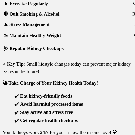
🚶 Exercise Regularly
M
🛑 Quit Smoking & Alcohol
R
🧘 Stress Management
L
📉 Maintain Healthy Weight
P
🩺 Regular Kidney Checkups
H
⭐
Key Tip:
Small lifestyle changes today can prevent major kidney
issues in the future!
🚀
Take Charge of Your Kidney Health Today!
✔️
Eat kidney-friendly foods
✔️
Avoid harmful processed items
✔️
Stay active and stress-free
✔️
Get regular health checkups
Your kidneys work
24/7
for you—show them some love! 💙