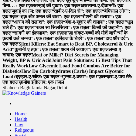
सफ़र: एक ग़ज़ल
रंग-ए-रज़ा: एक ग़ज़ल
ख़ुशबू-ए-मोहब्बत की कमी: एक ग़ज़ल
तेरे
बिना… : एक ग़ज़ल
तन्हाई की पुकार: एक ग़ज़ल
अफ़साना-ए-दीवानगी: एक
ग़ज़ल
जुदाई का ग़म: एक ग़ज़ल
“ताबीर-ए-दिल से”: एक ग़ज़ल
“बेमिसाल लोग”:
एक ग़ज़ल
“हक़ और अमल की बात”: एक ग़ज़ल
“रौशनी की तलाश”: एक
ग़ज़ल
“आराम की तलाश”: एक ग़ज़ल
“बंदा-ए-ख़ुद्दार की तलाश”: एक ग़ज़ल
“भूल
चले हैं”: एक ग़ज़ल
“रुका सा सिलसिला”: एक ग़ज़ल
“किसी की कहानी”: एक
ग़ज़ल
“सादगी का इंक़लाब”: एक ग़ज़ल
ग़ज़ा संकट-बच्चों की मौतें जारी
“माँ के
क़दमों तले जन्नत”: एक ग़ज़ल
“हक़ीक़त के चेहरे”: एक ग़ज़ल
“दाद और दर्द”:
एक ग़ज़ल
Silent Killers: Eat Smart to Beat BP, Cholesterol & Uric
Acid
“क़ुर्बानी-ए-हक़”: एक ग़ज़ल
“अदम की आवाज़”: एक ग़ज़ल
लम्हा-ए-
नायाब: एक ग़ज़ल
Meat or Millet? Diet Secrets for Managing
Weight, BP & Uric Acid
Joint Pain Solutions: 15 Best Tips That
Really Work
Low Glycemic Load Food Combos Are Better for
Diabetics
How Do Carbohydrates (Carbs) Impact Glycemic
Load?
इज़हार-ए-खौफ़: एक ग़ज़ल
“ग़ुस्सा-ए-वफ़ा”: एक ग़ज़ल
नक़्श-ए-पाय तेरे:
एक ग़ज़ल
ख़ामोश इंक़िलाब: एक ग़ज़ल
Shaheen Bagh Jamia Nagar,Delhi
Read & Spread
Home
Health
Law
Religeous
Social