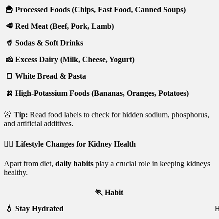
🍟 Processed Foods (Chips, Fast Food, Canned Soups)
🥩 Red Meat (Beef, Pork, Lamb)
🥤 Sodas & Soft Drinks
🧀 Excess Dairy (Milk, Cheese, Yogurt)
🍞 White Bread & Pasta
🍌 High-Potassium Foods (Bananas, Oranges, Potatoes)
🚨
Tip:
Read food labels to check for hidden sodium, phosphorus,
and artificial additives.
🏃‍♂️
Lifestyle Changes for Kidney Health
Apart from diet,
daily habits
play a crucial role in keeping kidneys
healthy.
🏃 Habit
💧 Stay Hydrated
H