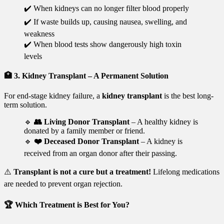
✔️ When kidneys can no longer filter blood properly
✔️ If waste builds up, causing nausea, swelling, and
weakness
✔️ When blood tests show dangerously high toxin
levels
🏥
3. Kidney Transplant – A Permanent Solution
For end-stage kidney failure, a
kidney transplant
is the best long-
term solution.
🔹
👥 Living Donor Transplant
– A healthy kidney is
donated by a family member or friend.
🔹
❤️ Deceased Donor Transplant
– A kidney is
received from an organ donor after their passing.
⚠️
Transplant is not a cure but a treatment!
Lifelong medications
are needed to prevent organ rejection.
🏆
Which Treatment is Best for You?