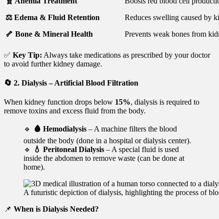
🧬 Anemia Treatment
Boosts red blood cell producti
⚖️ Edema & Fluid Retention
Reduces swelling caused by k
🦴 Bone & Mineral Health
Prevents weak bones from kid
✅
Key Tip:
Always take medications as prescribed by your doctor
to avoid further kidney damage.
🔄
2. Dialysis – Artificial Blood Filtration
When kidney function drops below
15%
, dialysis is required to
remove toxins and excess fluid from the body.
🔹
🩸 Hemodialysis
– A machine filters the blood
outside the body (done in a hospital or dialysis center).
🔹
💧 Peritoneal Dialysis
– A special fluid is used
inside the abdomen to remove waste (can be done at
home).
A futuristic depiction of dialysis, highlighting the process of b
📌
When is Dialysis Needed?