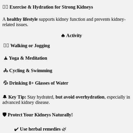
🚶‍♂️
Exercise & Hydration for Strong Kidneys
A
healthy lifestyle
supports kidney function and prevents kidney-
related issues.
🔥
Activity
🚶‍♂️ Walking or Jogging
🧘 Yoga & Meditation
🚴 Cycling & Swimming
💦 Drinking 8+ Glasses of Water
🔔
Key Tip:
Stay hydrated,
but avoid overhydration
, especially in
advanced kidney disease.
🛡️
Protect Your Kidneys Naturally!
✔️
Use herbal remedies
🌿