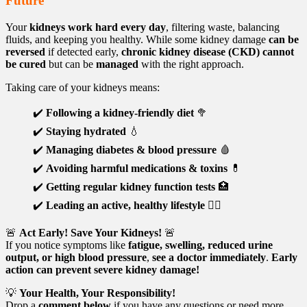
Future
Your
kidneys work hard every day
, filtering waste, balancing
fluids, and keeping you healthy. While some kidney damage
can be
reversed
if detected early,
chronic kidney disease (CKD) cannot
be cured
but can be
managed
with the right approach.
Taking care of your kidneys means:
✔️
Following a kidney-friendly diet
🥦
✔️
Staying hydrated
💧
✔️
Managing diabetes & blood pressure
🩸
✔️
Avoiding harmful medications & toxins
💊
✔️
Getting regular kidney function tests
🏥
✔️
Leading an active, healthy lifestyle
🚶‍♂️
🚨
Act Early! Save Your Kidneys!
🚨
If you notice symptoms like
fatigue, swelling, reduced urine
output, or high blood pressure
,
see a doctor immediately
.
Early
action can prevent severe kidney damage!
💡
Your Health, Your Responsibility!
Drop a
comment below
if you have any questions or need more