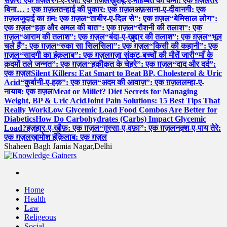
सफ़र: एक ग़ज़ल
रंग-ए-रज़ा: एक ग़ज़ल
ख़ुशबू-ए-मोहब्बत की कमी: एक ग़ज़ल
तेरे
बिना… : एक ग़ज़ल
तन्हाई की पुकार: एक ग़ज़ल
अफ़साना-ए-दीवानगी: एक
ग़ज़ल
जुदाई का ग़म: एक ग़ज़ल
“ताबीर-ए-दिल से”: एक ग़ज़ल
“बेमिसाल लोग”:
एक ग़ज़ल
“हक़ और अमल की बात”: एक ग़ज़ल
“रौशनी की तलाश”: एक
ग़ज़ल
“आराम की तलाश”: एक ग़ज़ल
“बंदा-ए-ख़ुद्दार की तलाश”: एक ग़ज़ल
“भूल
चले हैं”: एक ग़ज़ल
“रुका सा सिलसिला”: एक ग़ज़ल
“किसी की कहानी”: एक
ग़ज़ल
“सादगी का इंक़लाब”: एक ग़ज़ल
ग़ज़ा संकट-बच्चों की मौतें जारी
“माँ के
क़दमों तले जन्नत”: एक ग़ज़ल
“हक़ीक़त के चेहरे”: एक ग़ज़ल
“दाद और दर्द”:
एक ग़ज़ल
Silent Killers: Eat Smart to Beat BP, Cholesterol & Uric
Acid
“क़ुर्बानी-ए-हक़”: एक ग़ज़ल
“अदम की आवाज़”: एक ग़ज़ल
लम्हा-ए-
नायाब: एक ग़ज़ल
Meat or Millet? Diet Secrets for Managing
Weight, BP & Uric Acid
Joint Pain Solutions: 15 Best Tips That
Really Work
Low Glycemic Load Food Combos Are Better for
Diabetics
How Do Carbohydrates (Carbs) Impact Glycemic
Load?
इज़हार-ए-खौफ़: एक ग़ज़ल
“ग़ुस्सा-ए-वफ़ा”: एक ग़ज़ल
नक़्श-ए-पाय तेरे:
एक ग़ज़ल
ख़ामोश इंक़िलाब: एक ग़ज़ल
Shaheen Bagh Jamia Nagar,Delhi
Read & Spread
Home
Health
Law
Religeous
Social