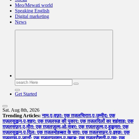
Meo/Mewati world
Speaking English
Digital marketing
News
Search
for:
Get Started
Sat. Aug 8th, 2026
Trending Articles:
नाम-ए-वफ़ा: एक ग़ज़ल
चिराग़-ए-उम्मीद: एक
ग़ज़ल
सुकून-ए-शहर: एक ग़ज़ल
रूह की पुकार: एक ग़ज़ल
दिलों का शहंशाह: एक
ग़ज़ल
सफ़र-ए-मौत: एक ग़ज़ल
ज़ुल्म-ओ-सबर: एक ग़ज़ल
ज़ुल्म-ए-हुक़ूमत: एक
ग़ज़ल
सुकून-ए-दिल: एक ग़ज़ल
मोहब्बत के साए: एक ग़ज़ल
सफ़र-ए-इश्क़: एक
ग़ज़ल
ग़म-ए-जानाँ: एक ग़ज़ल
गुलशन-ए-ख़्वाब: एक ग़ज़ल
रौशनी-ए-ग़म: एक