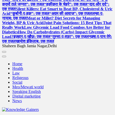
क़दमों तले जन्नत”: एक ग़ज़ल
“हक़ीक़त के चेहरे”: एक ग़ज़ल
“दाद और दर्द”:
एक ग़ज़ल
Silent Killers: Eat Smart to Beat BP, Cholesterol & Uric
Acid
“क़ुर्बानी-ए-हक़”: एक ग़ज़ल
“अदम की आवाज़”: एक ग़ज़ल
लम्हा-ए-
नायाब: एक ग़ज़ल
Meat or Millet? Diet Secrets for Managing
Weight, BP & Uric Acid
Joint Pain Solutions: 15 Best Tips That
Really Work
Low Glycemic Load Food Combos Are Better for
Diabetics
How Do Carbohydrates (Carbs) Impact Glycemic
Load?
इज़हार-ए-खौफ़: एक ग़ज़ल
“ग़ुस्सा-ए-वफ़ा”: एक ग़ज़ल
नक़्श-ए-पाय तेरे:
एक ग़ज़ल
ख़ामोश इंक़िलाब: एक ग़ज़ल
Shaheen Bagh Jamia Nagar,Delhi
Home
Health
Law
Religeous
Social
Meo/Mewati world
Speaking English
Digital marketing
News