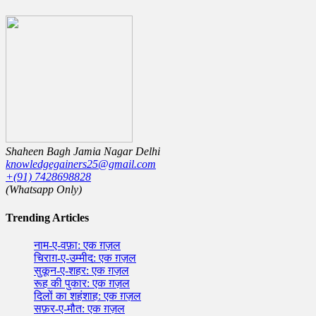
Shaheen Bagh Jamia Nagar Delhi
knowledgegainers25@gmail.com
+(91) 7428698828
(Whatsapp Only)
Trending Articles
नाम-ए-वफ़ा: एक ग़ज़ल
चिराग़-ए-उम्मीद: एक ग़ज़ल
सुकून-ए-शहर: एक ग़ज़ल
रूह की पुकार: एक ग़ज़ल
दिलों का शहंशाह: एक ग़ज़ल
सफ़र-ए-मौत: एक ग़ज़ल