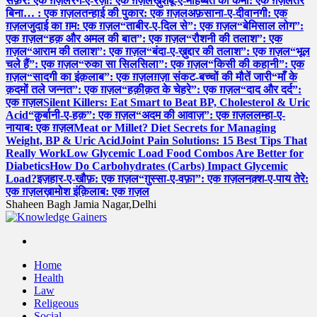
सफ़र: एक ग़ज़ल
रंग-ए-रज़ा: एक ग़ज़ल
ख़ुशबू-ए-मोहब्बत की कमी: एक ग़ज़ल
तेरे
बिना… : एक ग़ज़ल
तन्हाई की पुकार: एक ग़ज़ल
अफ़साना-ए-दीवानगी: एक
ग़ज़ल
जुदाई का ग़म: एक ग़ज़ल
“ताबीर-ए-दिल से”: एक ग़ज़ल
“बेमिसाल लोग”:
एक ग़ज़ल
“हक़ और अमल की बात”: एक ग़ज़ल
“रौशनी की तलाश”: एक
ग़ज़ल
“आराम की तलाश”: एक ग़ज़ल
“बंदा-ए-ख़ुद्दार की तलाश”: एक ग़ज़ल
“भूल
चले हैं”: एक ग़ज़ल
“रुका सा सिलसिला”: एक ग़ज़ल
“किसी की कहानी”: एक
ग़ज़ल
“सादगी का इंक़लाब”: एक ग़ज़ल
ग़ज़ा संकट-बच्चों की मौतें जारी
“माँ के
क़दमों तले जन्नत”: एक ग़ज़ल
“हक़ीक़त के चेहरे”: एक ग़ज़ल
“दाद और दर्द”:
एक ग़ज़ल
Silent Killers: Eat Smart to Beat BP, Cholesterol & Uric
Acid
“क़ुर्बानी-ए-हक़”: एक ग़ज़ल
“अदम की आवाज़”: एक ग़ज़ल
लम्हा-ए-
नायाब: एक ग़ज़ल
Meat or Millet? Diet Secrets for Managing
Weight, BP & Uric Acid
Joint Pain Solutions: 15 Best Tips That
Really Work
Low Glycemic Load Food Combos Are Better for
Diabetics
How Do Carbohydrates (Carbs) Impact Glycemic
Load?
इज़हार-ए-खौफ़: एक ग़ज़ल
“ग़ुस्सा-ए-वफ़ा”: एक ग़ज़ल
नक़्श-ए-पाय तेरे:
एक ग़ज़ल
ख़ामोश इंक़िलाब: एक ग़ज़ल
Shaheen Bagh Jamia Nagar,Delhi
Read & Spread
Home
Health
Law
Religeous
Social