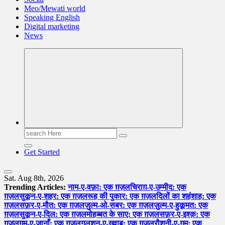
Meo/Mewati world
Speaking English
Digital marketing
News
Search
for:
Get Started
Sat. Aug 8th, 2026
Trending Articles:
नाम-ए-वफ़ा: एक ग़ज़ल
चिराग़-ए-उम्मीद: एक
ग़ज़ल
सुकून-ए-शहर: एक ग़ज़ल
रूह की पुकार: एक ग़ज़ल
दिलों का शहंशाह: एक
ग़ज़ल
सफ़र-ए-मौत: एक ग़ज़ल
ज़ुल्म-ओ-सबर: एक ग़ज़ल
ज़ुल्म-ए-हुक़ूमत: एक
ग़ज़ल
सुकून-ए-दिल: एक ग़ज़ल
मोहब्बत के साए: एक ग़ज़ल
सफ़र-ए-इश्क़: एक
ग़ज़ल
ग़म-ए-जानाँ: एक ग़ज़ल
गुलशन-ए-ख़्वाब: एक ग़ज़ल
रौशनी-ए-ग़म: एक