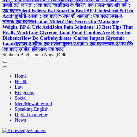
क़दमों तले जन्नत”: एक ग़ज़ल
“हक़ीक़त के चेहरे”: एक ग़ज़ल
“दाद और दर्द”:
एक ग़ज़ल
Silent Killers: Eat Smart to Beat BP, Cholesterol & Uric
Acid
“क़ुर्बानी-ए-हक़”: एक ग़ज़ल
“अदम की आवाज़”: एक ग़ज़ल
लम्हा-ए-
नायाब: एक ग़ज़ल
Meat or Millet? Diet Secrets for Managing
Weight, BP & Uric Acid
Joint Pain Solutions: 15 Best Tips That
Really Work
Low Glycemic Load Food Combos Are Better for
Diabetics
How Do Carbohydrates (Carbs) Impact Glycemic
Load?
इज़हार-ए-खौफ़: एक ग़ज़ल
“ग़ुस्सा-ए-वफ़ा”: एक ग़ज़ल
नक़्श-ए-पाय तेरे:
एक ग़ज़ल
ख़ामोश इंक़िलाब: एक ग़ज़ल
Shaheen Bagh Jamia Nagar,Delhi
Home
Health
Law
Religeous
Social
Meo/Mewati world
Speaking English
Digital marketing
News