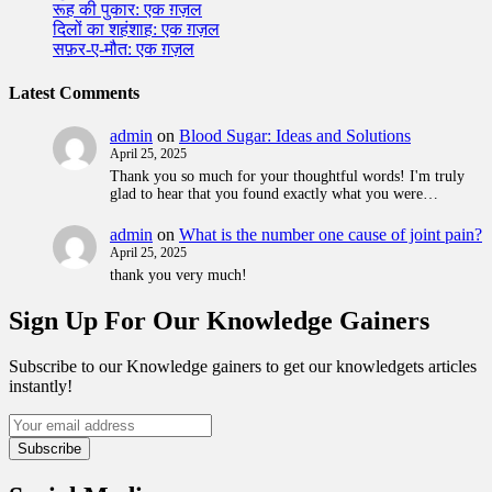
रूह की पुकार: एक ग़ज़ल
दिलों का शहंशाह: एक ग़ज़ल
सफ़र-ए-मौत: एक ग़ज़ल
Latest Comments
admin
on
Blood Sugar: Ideas and Solutions
April 25, 2025
Thank you so much for your thoughtful words! I'm truly
glad to hear that you found exactly what you were…
admin
on
What is the number one cause of joint pain?
April 25, 2025
thank you very much!
Sign Up For Our Knowledge Gainers
Subscribe to our Knowledge gainers to get our knowledgets articles
instantly!
Subscribe