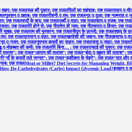
ए-शहर: एक ग़ज़ल
रूह की पुकार: एक ग़ज़ल
दिलों का शहंशाह: एक ग़ज़ल
सफ़र-ए-मौत
ग़ज़ल
गुलशन-ए-ख़्वाब: एक ग़ज़ल
रौशनी-ए-ग़म: एक ग़ज़ल
नूर-ए-दुआ: एक नज़्म
राह-ए-ज
हयात: एक ग़ज़ल
वादों के बाद: एक ग़ज़ल
ज़बाँ-ए-वफ़ा: एक ग़ज़ल
शाम-ए-ग़ज़ब: एक ग़ज़
फ़ासला: एक ग़ज़ल
तेरे होने से: एक गीत
तेरा ही नशा: एक गीत
चराग़-ए-हिज्र: एक ग़
 की सुबह: एक ग़ज़ल
ग़म की मुस्कान: एक ग़ज़ल
जैतून के फ़ायदे: एक ग़ज़ल
शहद के फ
-ग़म: एक ग़ज़ल
दास्तान-ए-वफ़ा: एक ग़ज़ल
ख़ामोशी की ज़बान: एक गीत
एहसास-ए-वफ
ल
नूर-ए-नज़र: एक ग़ज़ल
गुमनाम क़दमों का सफ़र: एक ग़ज़ल
सदा-ए-जफ़ा: एक ग़ज़ल
त
शबू-ए-मोहब्बत की कमी: एक ग़ज़ल
तेरे बिना… : एक ग़ज़ल
तन्हाई की पुकार: एक ग़ज़
की तलाश”: एक ग़ज़ल
“आराम की तलाश”: एक ग़ज़ल
“बंदा-ए-ख़ुद्दार की तलाश”:
ारी
“माँ के क़दमों तले जन्नत”: एक ग़ज़ल
“हक़ीक़त के चेहरे”: एक ग़ज़ल
“दाद और द
नायाब: एक ग़ज़ल
Meat or Millet? Diet Secrets for Managing Weight, B
How Do Carbohydrates (Carbs) Impact Glycemic Load?
इज़हार-ए-