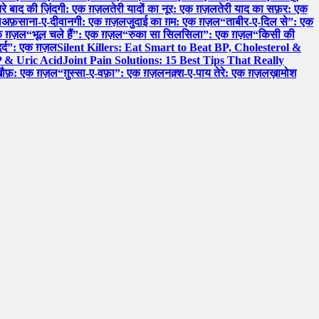
ेरे बाद की ज़िंदगी: एक ग़ज़ल
तेरी यादों का नूर: एक ग़ज़ल
तेरी याद का सफ़र: एक
ल
अफ़साना-ए-दीवानगी: एक ग़ज़ल
जुदाई का ग़म: एक ग़ज़ल
“ताबीर-ए-दिल से”: एक
 एक ग़ज़ल
“भूल चले हैं”: एक ग़ज़ल
“रुका सा सिलसिला”: एक ग़ज़ल
“किसी की
र्द”: एक ग़ज़ल
Silent Killers: Eat Smart to Beat BP, Cholesterol &
P & Uric Acid
Joint Pain Solutions: 15 Best Tips That Really
खौफ़: एक ग़ज़ल
“ग़ुस्सा-ए-वफ़ा”: एक ग़ज़ल
नक़्श-ए-पाय तेरे: एक ग़ज़ल
ख़ामोश