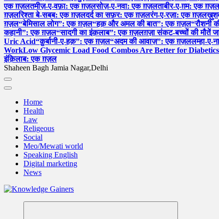
एक ग़ज़ल
तमीज़-ए-वफ़ा: एक ग़ज़ल
सोज़-ए-नवा: एक ग़ज़ल
ताबीर-ए-ग़म: एक ग़ज़
ग़ज़ल
रिश्ता बे-सबब: एक ग़ज़ल
दर्द का सफ़र: एक ग़ज़ल
रंग-ए-रज़ा: एक ग़ज़ल
ख़ु
ग़ज़ल
“बेमिसाल लोग”: एक ग़ज़ल
“हक़ और अमल की बात”: एक ग़ज़ल
“रौशनी 
कहानी”: एक ग़ज़ल
“सादगी का इंक़लाब”: एक ग़ज़ल
ग़ज़ा संकट-बच्चों की मौतें ज
Uric Acid
“क़ुर्बानी-ए-हक़”: एक ग़ज़ल
“अदम की आवाज़”: एक ग़ज़ल
लम्हा-ए-
Work
Low Glycemic Load Food Combos Are Better for Diabetics
इंक़िलाब: एक ग़ज़ल
Shaheen Bagh Jamia Nagar,Delhi
Home
Health
Law
Religeous
Social
Meo/Mewati world
Speaking English
Digital marketing
News
Read & Spread