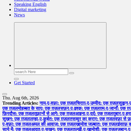
Speaking English
Digital marketing
News
Search
for:
Get Started
Thu. Aug 6th, 2026
Trending Articles:
नाम-ए-वफ़ा: एक ग़ज़ल
चिराग़-ए-उम्मीद: एक ग़ज़ल
सुकून-
एक ग़ज़ल
मोहब्बत के साए: एक ग़ज़ल
सफ़र-ए-इश्क़: एक ग़ज़ल
ग़म-ए-जानाँ: एक 
फ़िरदौस: एक ग़ज़ल
तूफ़ानों से आगे: एक ग़ज़ल
आइना-ए-दर्द: एक ग़ज़ल
ग़ुबार-ए-
सुख़न: एक ग़ज़ल
लम्हा-ए-क़ुर्बत: एक ग़ज़ल
तसव्वुर का करार: एक ग़ज़ल
वफ़ा से 
ए-वफ़ा: एक ग़ज़ल
अमल की आवाज़: एक ग़ज़ल
ख़ामोश जज़्बात: एक ग़ज़ल
इंसाफ़
साये में: एक ग़ज़ल
आदत-ए-सुख़न: एक ग़ज़ल
तल्ख़ी-ए-ख़ामोशी: एक ग़ज़ल
ज़बान-ए