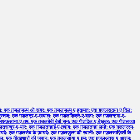
: एक ग़ज़ल
ज़ुल्म-ओ-सबर: एक ग़ज़ल
ज़ुल्म-ए-हुक़ूमत: एक ग़ज़ल
सुकून-ए-दिल:
ुस्तजू: एक ग़ज़ल
नूर-ए-ख़याल: एक ग़ज़ल
ज़िक्र-ए-वफ़ा: एक ग़ज़ल
नग़्मा-ए-
ल
अफ़साना-ए-ग़म: एक ग़ज़ल
बेबी बेबी सुन: एक गीत
दिल-ए-बेख़बर: एक गीत
सच्चा
ज़ल
तसव्वुर-ए-यार: एक ग़ज़ल
तन्हाई-ए-ख़्वाब: एक ग़ज़ल
तन्हा लम्हे: एक ग़ज़ल
रस्म-
़ायदे: एक ग़ज़ल
सेब के फ़ायदे: एक ग़ज़ल
ज़ुल्म की रवानी: एक ग़ज़ल
साज़िशों के
़ा: एक गीत
इशारों की ज़बान: एक ग़ज़ल
साया-ए-ग़म: एक ग़ज़ल
अक्स-ए-आरज़ू: