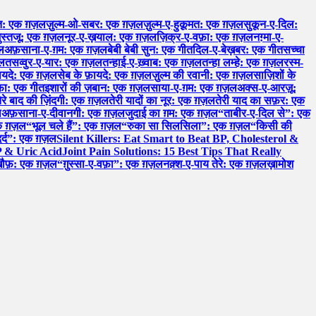
: एक ग़ज़ल
ज़ुल्म-ओ-सबर: एक ग़ज़ल
ज़ुल्म-ए-हुक़ूमत: एक ग़ज़ल
सुकून-ए-दिल:
ुस्तजू: एक ग़ज़ल
नूर-ए-ख़याल: एक ग़ज़ल
ज़िक्र-ए-वफ़ा: एक ग़ज़ल
नग़्मा-ए-
ल
अफ़साना-ए-ग़म: एक ग़ज़ल
बेबी बेबी सुन: एक गीत
दिल-ए-बेख़बर: एक गीत
सच्चा
ज़ल
तसव्वुर-ए-यार: एक ग़ज़ल
तन्हाई-ए-ख़्वाब: एक ग़ज़ल
तन्हा लम्हे: एक ग़ज़ल
रस्म-
़ायदे: एक ग़ज़ल
सेब के फ़ायदे: एक ग़ज़ल
ज़ुल्म की रवानी: एक ग़ज़ल
साज़िशों के
़ा: एक गीत
इशारों की ज़बान: एक ग़ज़ल
साया-ए-ग़म: एक ग़ज़ल
अक्स-ए-आरज़ू:
ेरे बाद की ज़िंदगी: एक ग़ज़ल
तेरी यादों का नूर: एक ग़ज़ल
तेरी याद का सफ़र: एक
ल
अफ़साना-ए-दीवानगी: एक ग़ज़ल
जुदाई का ग़म: एक ग़ज़ल
“ताबीर-ए-दिल से”: एक
 एक ग़ज़ल
“भूल चले हैं”: एक ग़ज़ल
“रुका सा सिलसिला”: एक ग़ज़ल
“किसी की
र्द”: एक ग़ज़ल
Silent Killers: Eat Smart to Beat BP, Cholesterol &
P & Uric Acid
Joint Pain Solutions: 15 Best Tips That Really
खौफ़: एक ग़ज़ल
“ग़ुस्सा-ए-वफ़ा”: एक ग़ज़ल
नक़्श-ए-पाय तेरे: एक ग़ज़ल
ख़ामोश