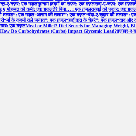
ल
नूर-ए-नज़र: एक ग़ज़ल
गुमनाम क़दमों का सफ़र: एक ग़ज़ल
सदा-ए-जफ़ा: एक ग़ज़ल
त
शबू-ए-मोहब्बत की कमी: एक ग़ज़ल
तेरे बिना… : एक ग़ज़ल
तन्हाई की पुकार: एक ग़ज़
की तलाश”: एक ग़ज़ल
“आराम की तलाश”: एक ग़ज़ल
“बंदा-ए-ख़ुद्दार की तलाश”:
ारी
“माँ के क़दमों तले जन्नत”: एक ग़ज़ल
“हक़ीक़त के चेहरे”: एक ग़ज़ल
“दाद और द
नायाब: एक ग़ज़ल
Meat or Millet? Diet Secrets for Managing Weight, B
How Do Carbohydrates (Carbs) Impact Glycemic Load?
इज़हार-ए-