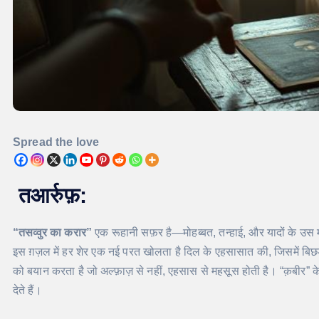
Spread the love
तआर्रुफ़:
“तसव्वुर का करार”
एक रूहानी सफ़र है—मोहब्बत, तन्हाई, और यादों के उस म
इस ग़ज़ल में हर शेर एक नई परत खोलता है दिल के एहसासात की, जिसमें बिछ
को बयान करता है जो अल्फ़ाज़ से नहीं, एहसास से महसूस होती है। “क़बीर” 
देते हैं।