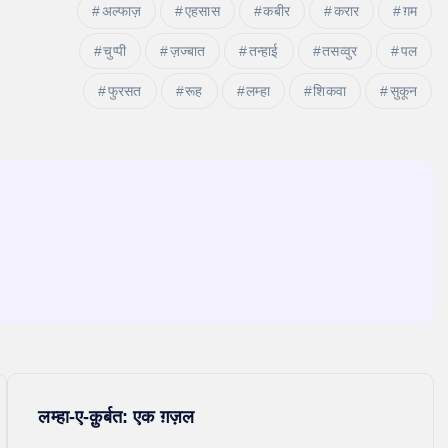
अल्फाज़
एहसास
कबीर
करार
ग़म
चुप्पी
ज़ज्बात
तन्हाई
तसव्वुर
पल
फुरसत
रूह
लम्हा
शिकवा
सुकून
लम्हा-ए-क़ुर्बत: एक ग़ज़ल