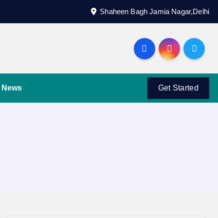
Shaheen Bagh Jamia Nagar,Delhi
News
Get Started