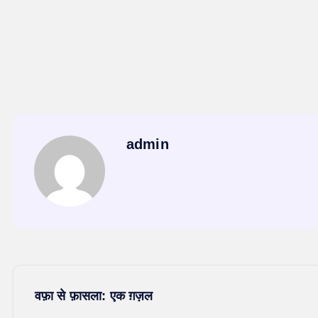
admin
P
वफ़ा से फ़ासला: एक ग़ज़ल