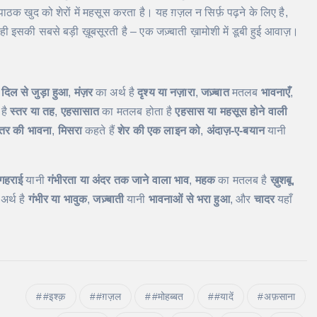
ठक खुद को शेरों में महसूस करता है। यह ग़ज़ल न सिर्फ़ पढ़ने के लिए है,
ही इसकी सबसे बड़ी ख़ूबसूरती है – एक जज़्बाती ख़ामोशी में डूबी हुई आवाज़।
दिल से जुड़ा हुआ
,
मंज़र
का अर्थ है
दृश्य या नज़ारा
,
जज़्बात
मतलब
भावनाएँ
,
 है
स्तर या तह
,
एहसासात
का मतलब होता है
एहसास या महसूस होने वाली
ीतर की भावना
,
मिसरा
कहते हैं
शेर की एक लाइन को
,
अंदाज़-ए-बयान
यानी
गहराई
यानी
गंभीरता या अंदर तक जाने वाला भाव
,
महक
का मतलब है
ख़ुशबू
,
अर्थ है
गंभीर या भावुक
,
जज़्बाती
यानी
भावनाओं से भरा हुआ
, और
चादर
यहाँ
#इश्क़
#ग़ज़ल
#मोहब्बत
#यादें
अफ़साना