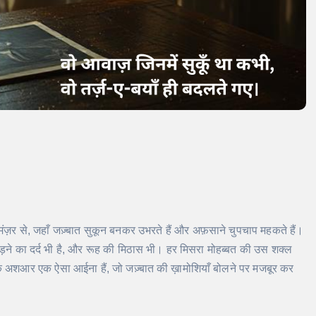
ंज़र से, जहाँ जज़्बात सुकून बनकर उभरते हैं और अफ़साने चुपचाप महकते हैं।
ड़ने का दर्द भी है, और रूह की मिठास भी। हर मिसरा मोहब्बत की उस शक्ल
के अशआर एक ऐसा आईना हैं, जो जज़्बात की ख़ामोशियाँ बोलने पर मजबूर कर