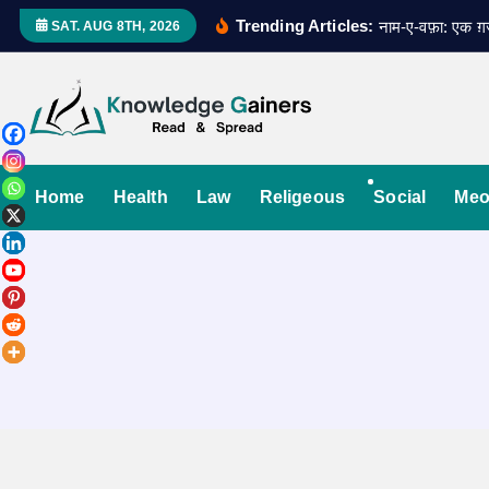
S
Trending Articles:
नाम-ए-वफ़ा: एक 
SAT. AUG 8TH, 2026
k
i
p
t
Read & Spread
o
c
Home
Health
Law
Religeous
Social
Meo
o
n
t
e
n
t