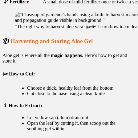
🌿
Fertilizer
A small dose of mild fertilizer once or twice a ye
“The right way to harvest aloe vera! ✂️🌱 Learn how to cut le
📦
Harvesting and Storing Aloe Gel
Aloe gel is where all the
magic happens
. Here’s how to get and
store it:
✂️ How to Cut:
Choose a thick, healthy leaf from the bottom
Cut close to the base using a clean knife
🧃 How to Extract:
Let yellow sap (aloin) drain out
Open the leaf by cutting it, then scoop out the
soothing gel within.