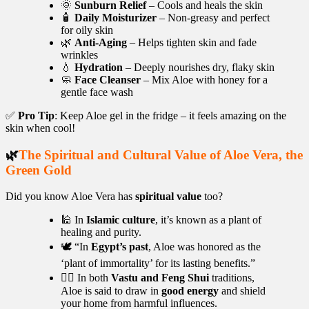
🌞
Sunburn Relief
– Cools and heals the skin
🧴
Daily Moisturizer
– Non-greasy and perfect
for oily skin
🌿
Anti-Aging
– Helps tighten skin and fade
wrinkles
💧
Hydration
– Deeply nourishes dry, flaky skin
🧼
Face Cleanser
– Mix Aloe with honey for a
gentle face wash
✅
Pro Tip
: Keep Aloe gel in the fridge – it feels amazing on the
skin when cool!
🌿
The Spiritual and Cultural Value of Aloe Vera, the
Green Gold
Did you know Aloe Vera has
spiritual value
too?
🕌 In
Islamic culture
, it’s known as a plant of
healing and purity.
🕊 “In
Egypt’s past
, Aloe was honored as the
‘plant of immortality’ for its lasting benefits.”
🧘‍♂️ In both
Vastu and Feng Shui
traditions,
Aloe is said to draw in
good energy
and shield
your home from harmful influences.