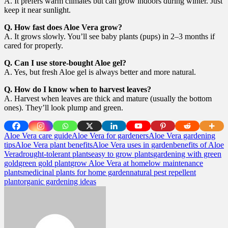
A. It prefers warm climates but can grow indoors during winter. Just
keep it near sunlight.
Q. How fast does Aloe Vera grow?
A. It grows slowly. You’ll see baby plants (pups) in 2–3 months if
cared for properly.
Q. Can I use store-bought Aloe gel?
A. Yes, but fresh Aloe gel is always better and more natural.
Q. How do I know when to harvest leaves?
A. Harvest when leaves are thick and mature (usually the bottom
ones). They’ll look plump and green.
Aloe Vera care guide
Aloe Vera for gardeners
Aloe Vera gardening
tips
Aloe Vera plant benefits
Aloe Vera uses in garden
benefits of Aloe
Vera
drought-tolerant plants
easy to grow plants
gardening with green
gold
green gold plant
grow Aloe Vera at home
low maintenance
plants
medicinal plants for home garden
natural pest repellent
plant
organic gardening ideas