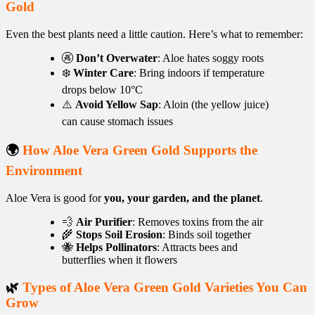
Gold
Even the best plants need a little caution. Here’s what to remember:
🚱
Don’t Overwater
: Aloe hates soggy roots
❄️
Winter Care
: Bring indoors if temperature
drops below 10°C
⚠️
Avoid Yellow Sap
: Aloin (the yellow juice)
can cause stomach issues
🌍
How Aloe Vera Green Gold Supports the
Environment
Aloe Vera is good for
you, your garden, and the planet
.
💨
Air Purifier
: Removes toxins from the air
🌾
Stops Soil Erosion
: Binds soil together
🐝
Helps Pollinators
: Attracts bees and
butterflies when it flowers
🌿
Types of Aloe Vera Green Gold Varieties You Can
Grow