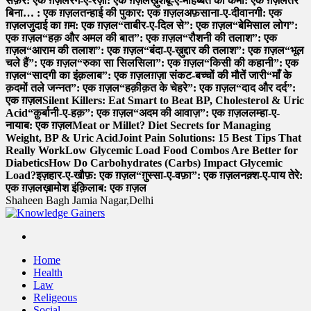
सफ़र: एक ग़ज़ल
रंग-ए-रज़ा: एक ग़ज़ल
ख़ुशबू-ए-मोहब्बत की कमी: एक ग़ज़ल
तेरे
बिना… : एक ग़ज़ल
तन्हाई की पुकार: एक ग़ज़ल
अफ़साना-ए-दीवानगी: एक
ग़ज़ल
जुदाई का ग़म: एक ग़ज़ल
“ताबीर-ए-दिल से”: एक ग़ज़ल
“बेमिसाल लोग”:
एक ग़ज़ल
“हक़ और अमल की बात”: एक ग़ज़ल
“रौशनी की तलाश”: एक
ग़ज़ल
“आराम की तलाश”: एक ग़ज़ल
“बंदा-ए-ख़ुद्दार की तलाश”: एक ग़ज़ल
“भूल
चले हैं”: एक ग़ज़ल
“रुका सा सिलसिला”: एक ग़ज़ल
“किसी की कहानी”: एक
ग़ज़ल
“सादगी का इंक़लाब”: एक ग़ज़ल
ग़ज़ा संकट-बच्चों की मौतें जारी
“माँ के
क़दमों तले जन्नत”: एक ग़ज़ल
“हक़ीक़त के चेहरे”: एक ग़ज़ल
“दाद और दर्द”:
एक ग़ज़ल
Silent Killers: Eat Smart to Beat BP, Cholesterol & Uric
Acid
“क़ुर्बानी-ए-हक़”: एक ग़ज़ल
“अदम की आवाज़”: एक ग़ज़ल
लम्हा-ए-
नायाब: एक ग़ज़ल
Meat or Millet? Diet Secrets for Managing
Weight, BP & Uric Acid
Joint Pain Solutions: 15 Best Tips That
Really Work
Low Glycemic Load Food Combos Are Better for
Diabetics
How Do Carbohydrates (Carbs) Impact Glycemic
Load?
इज़हार-ए-खौफ़: एक ग़ज़ल
“ग़ुस्सा-ए-वफ़ा”: एक ग़ज़ल
नक़्श-ए-पाय तेरे:
एक ग़ज़ल
ख़ामोश इंक़िलाब: एक ग़ज़ल
Shaheen Bagh Jamia Nagar,Delhi
Read & Spread
Home
Health
Law
Religeous
Social