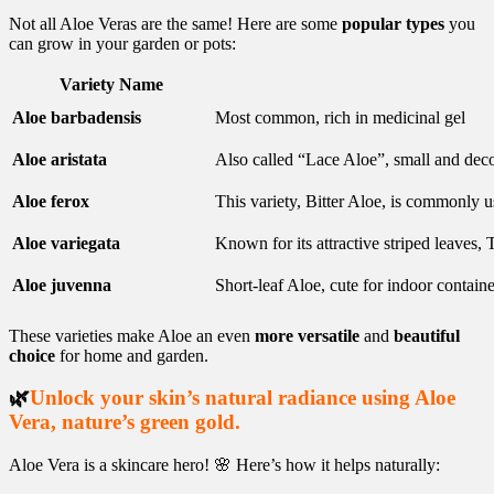
Not all Aloe Veras are the same! Here are some
popular types
you
can grow in your garden or pots:
Variety Name
Aloe barbadensis
Most common, rich in medicinal gel
Aloe aristata
Also called “Lace Aloe”, small and deco
Aloe ferox
This variety, Bitter Aloe, is commonly 
Aloe variegata
Known for its attractive striped leaves,
Aloe juvenna
Short-leaf Aloe, cute for indoor containe
These varieties make Aloe an even
more versatile
and
beautiful
choice
for home and garden.
🌿
Unlock your skin’s natural radiance using Aloe
Vera, nature’s green gold.
Aloe Vera is a skincare hero! 🌸 Here’s how it helps naturally: