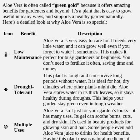
Aloe Vera is often called
“green gold”
because it offers amazing
benefits for gardeners and beyond. It’s a plant that is easy to grow,
useful in many ways, and supports a healthy garden naturally.
Here’s a detailed look at why Aloe Vera is so special:
Icon
Benefit
Description
Aloe Vera is very easy to care for. It needs very
little water, and it can grow well even if you
Low
forget to water it sometimes. This makes it
🌞
Maintenance
perfect for busy gardeners or beginners. You
don’t need to fertilize it often, saving time and
money.
This plant is tough and can survive long
periods without water. It is ideal for hot, dry
Drought-
climates where other plants might die. Aloe
🌵
Tolerant
Vera stores water in its thick leaves, so it stays
healthy during droughts. This helps your
garden stay green even in tough weather.
Aloe Vera isn’t just for your garden’s looks—it
has many uses. Its gel can soothe burns, cuts,
and dry skin. It’s used in beauty products for
Multiple
💚
glowing skin and hair. Some people even add
Uses
Aloe Vera juice to drinks for health benefits.
Having this plant means natural medicine at