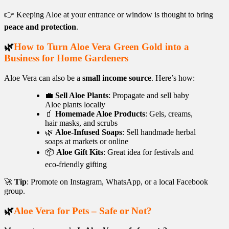
👉 Keeping Aloe at your entrance or window is thought to bring
peace and protection
.
🌿
How to Turn Aloe Vera Green Gold into a
Business for Home Gardeners
Aloe Vera can also be a
small income source
. Here’s how:
💼
Sell Aloe Plants
: Propagate and sell baby
Aloe plants locally
🧃
Homemade Aloe Products
: Gels, creams,
hair masks, and scrubs
🌿
Aloe-Infused Soaps
: Sell handmade herbal
soaps at markets or online
📦
Aloe Gift Kits
: Great idea for festivals and
eco-friendly gifting
🚀
Tip
: Promote on Instagram, WhatsApp, or a local Facebook
group.
🌿
Aloe Vera for Pets – Safe or Not?