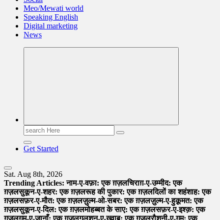
Meo/Mewati world
Speaking English
Digital marketing
News
Search
for:
Get Started
Sat. Aug 8th, 2026
Trending Articles:
नाम-ए-वफ़ा: एक ग़ज़ल
चिराग़-ए-उम्मीद: एक
ग़ज़ल
सुकून-ए-शहर: एक ग़ज़ल
रूह की पुकार: एक ग़ज़ल
दिलों का शहंशाह: एक
ग़ज़ल
सफ़र-ए-मौत: एक ग़ज़ल
ज़ुल्म-ओ-सबर: एक ग़ज़ल
ज़ुल्म-ए-हुक़ूमत: एक
ग़ज़ल
सुकून-ए-दिल: एक ग़ज़ल
मोहब्बत के साए: एक ग़ज़ल
सफ़र-ए-इश्क़: एक
ग़ज़ल
ग़म-ए-जानाँ: एक ग़ज़ल
गुलशन-ए-ख़्वाब: एक ग़ज़ल
रौशनी-ए-ग़म: एक