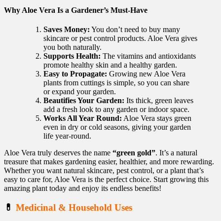
Why Aloe Vera Is a Gardener’s Must-Have
Saves Money:
You don’t need to buy many
skincare or pest control products. Aloe Vera gives
you both naturally.
Supports Health:
The vitamins and antioxidants
promote healthy skin and a healthy garden.
Easy to Propagate:
Growing new Aloe Vera
plants from cuttings is simple, so you can share
or expand your garden.
Beautifies Your Garden:
Its thick, green leaves
add a fresh look to any garden or indoor space.
Works All Year Round:
Aloe Vera stays green
even in dry or cold seasons, giving your garden
life year-round.
Aloe Vera truly deserves the name
“green gold”
. It’s a natural
treasure that makes gardening easier, healthier, and more rewarding.
Whether you want natural skincare, pest control, or a plant that’s
easy to care for, Aloe Vera is the perfect choice. Start growing this
amazing plant today and enjoy its endless benefits!
💊
Medicinal & Household Uses