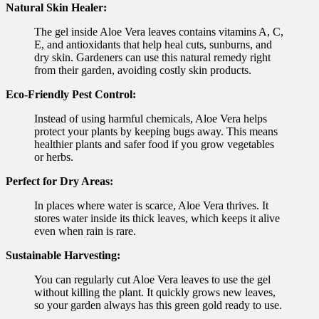
Natural Skin Healer:
The gel inside Aloe Vera leaves contains vitamins A, C,
E, and antioxidants that help heal cuts, sunburns, and
dry skin. Gardeners can use this natural remedy right
from their garden, avoiding costly skin products.
Eco-Friendly Pest Control:
Instead of using harmful chemicals, Aloe Vera helps
protect your plants by keeping bugs away. This means
healthier plants and safer food if you grow vegetables
or herbs.
Perfect for Dry Areas:
In places where water is scarce, Aloe Vera thrives. It
stores water inside its thick leaves, which keeps it alive
even when rain is rare.
Sustainable Harvesting:
You can regularly cut Aloe Vera leaves to use the gel
without killing the plant. It quickly grows new leaves,
so your garden always has this green gold ready to use.