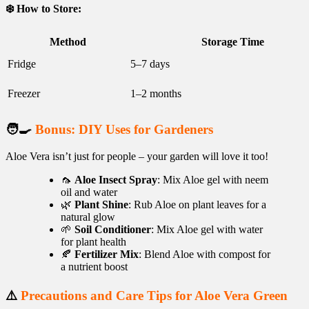
❄️ How to Store:
Method
Storage Time
Fridge
5–7 days
Freezer
1–2 months
🧑‍🍳
Bonus: DIY Uses for Gardeners
Aloe Vera isn’t just for people – your garden will love it too!
🦟
Aloe Insect Spray
: Mix Aloe gel with neem
oil and water
🌿
Plant Shine
: Rub Aloe on plant leaves for a
natural glow
🌱
Soil Conditioner
: Mix Aloe gel with water
for plant health
🍂
Fertilizer Mix
: Blend Aloe with compost for
a nutrient boost
⚠️
Precautions and Care Tips for Aloe Vera Green