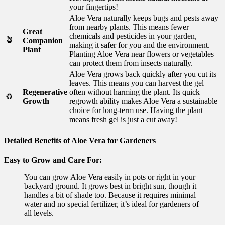
your fingertips!
Aloe Vera naturally keeps bugs and pests away
from nearby plants. This means fewer
Great
chemicals and pesticides in your garden,
🪴
Companion
making it safer for you and the environment.
Plant
Planting Aloe Vera near flowers or vegetables
can protect them from insects naturally.
Aloe Vera grows back quickly after you cut its
leaves. This means you can harvest the gel
Regenerative
often without harming the plant. Its quick
♻️
Growth
regrowth ability makes Aloe Vera a sustainable
choice for long-term use. Having the plant
means fresh gel is just a cut away!
Detailed Benefits of Aloe Vera for Gardeners
Easy to Grow and Care For:
You can grow Aloe Vera easily in pots or right in your
backyard ground. It grows best in bright sun, though it
handles a bit of shade too. Because it requires minimal
water and no special fertilizer, it’s ideal for gardeners of
all levels.