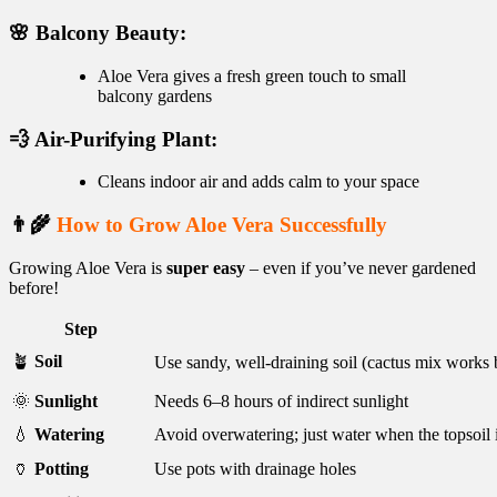
🌸 Balcony Beauty:
Aloe Vera gives a fresh green touch to small
balcony gardens
💨 Air-Purifying Plant:
Cleans indoor air and adds calm to your space
👨‍🌾
How to Grow Aloe Vera Successfully
Growing Aloe Vera is
super easy
– even if you’ve never gardened
before!
Step
🪴
Soil
Use sandy, well-draining soil (cactus mix works 
🌞
Sunlight
Needs 6–8 hours of indirect sunlight
💧
Watering
Avoid overwatering; just water when the topsoil
🏺
Potting
Use pots with drainage holes