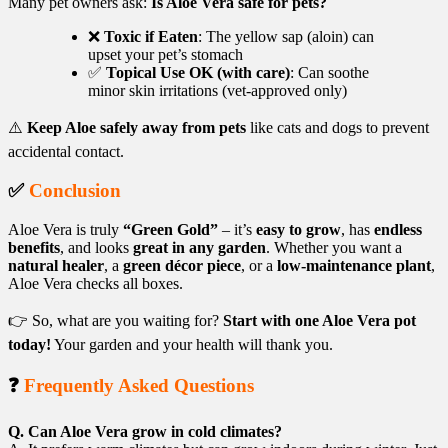
Many pet owners ask:
Is Aloe Vera safe for pets?
❌
Toxic if Eaten
: The yellow sap (aloin) can
upset your pet’s stomach
✅
Topical Use OK (with care)
: Can soothe
minor skin irritations (vet-approved only)
⚠️
Keep Aloe safely away from pets
like cats and dogs to prevent
accidental contact.
✅
Conclusion
Aloe Vera is truly
“Green Gold”
– it’s
easy to grow
, has
endless
benefits
, and looks
great in any garden
. Whether you want a
natural healer
, a
green décor piece
, or a
low-maintenance plant
,
Aloe Vera checks all boxes.
👉 So, what are you waiting for?
Start with one Aloe Vera pot
today!
Your garden and your health will thank you.
❓
Frequently Asked Questions
Q. Can Aloe Vera grow in cold climates?