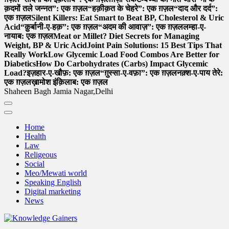
क़दमों तले जन्नत”: एक ग़ज़ल
“हक़ीक़त के चेहरे”: एक ग़ज़ल
“दाद और दर्द”:
एक ग़ज़ल
Silent Killers: Eat Smart to Beat BP, Cholesterol & Uric
Acid
“क़ुर्बानी-ए-हक़”: एक ग़ज़ल
“अदम की आवाज़”: एक ग़ज़ल
लम्हा-ए-
नायाब: एक ग़ज़ल
Meat or Millet? Diet Secrets for Managing
Weight, BP & Uric Acid
Joint Pain Solutions: 15 Best Tips That
Really Work
Low Glycemic Load Food Combos Are Better for
Diabetics
How Do Carbohydrates (Carbs) Impact Glycemic
Load?
इज़हार-ए-खौफ़: एक ग़ज़ल
“ग़ुस्सा-ए-वफ़ा”: एक ग़ज़ल
नक़्श-ए-पाय तेरे:
एक ग़ज़ल
ख़ामोश इंक़िलाब: एक ग़ज़ल
Shaheen Bagh Jamia Nagar,Delhi
Home
Health
Law
Religeous
Social
Meo/Mewati world
Speaking English
Digital marketing
News