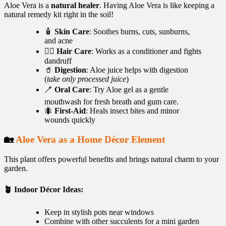
Aloe Vera is a
natural healer
. Having Aloe Vera is like keeping a
natural remedy kit right in the soil!
🧴
Skin Care
: Soothes burns, cuts, sunburns,
and acne
💇‍♀️
Hair Care
: Works as a conditioner and fights
dandruff
🥤
Digestion
: Aloe juice helps with digestion
(
take only processed juice
)
🪥
Oral Care
: Try Aloe gel as a gentle
mouthwash for fresh breath and gum care.
🐜
First-Aid
: Heals insect bites and minor
wounds quickly
🏡
Aloe Vera as a Home Décor Element
This plant offers powerful benefits and brings natural charm to your
garden.
🪴 Indoor Décor Ideas:
Keep in stylish pots near windows
Combine with other succulents for a mini garden