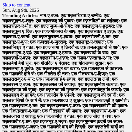
Skip to content
Sun. Aug 9th, 2026
Trending Articles:
नाम-ए-वफ़ा: एक ग़ज़ल
चिराग़-ए-उम्मीद: एक
ग़ज़ल
सुकून-ए-शहर: एक ग़ज़ल
रूह की पुकार: एक ग़ज़ल
दिलों का शहंशाह: एक
ग़ज़ल
सफ़र-ए-मौत: एक ग़ज़ल
ज़ुल्म-ओ-सबर: एक ग़ज़ल
ज़ुल्म-ए-हुक़ूमत: एक
ग़ज़ल
सुकून-ए-दिल: एक ग़ज़ल
मोहब्बत के साए: एक ग़ज़ल
सफ़र-ए-इश्क़: एक
ग़ज़ल
ग़म-ए-जानाँ: एक ग़ज़ल
गुलशन-ए-ख़्वाब: एक ग़ज़ल
रौशनी-ए-ग़म: एक
ग़ज़ल
नूर-ए-दुआ: एक नज़्म
राह-ए-जुस्तजू: एक ग़ज़ल
नूर-ए-ख़याल: एक
ग़ज़ल
ज़िक्र-ए-वफ़ा: एक ग़ज़ल
नग़्मा-ए-फ़िरदौस: एक ग़ज़ल
तूफ़ानों से आगे: एक
ग़ज़ल
आइना-ए-दर्द: एक ग़ज़ल
ग़ुबार-ए-हयात: एक ग़ज़ल
वादों के बाद: एक
ग़ज़ल
ज़बाँ-ए-वफ़ा: एक ग़ज़ल
शाम-ए-ग़ज़ब: एक ग़ज़ल
अफ़साना-ए-ग़म: एक
ग़ज़ल
बेबी बेबी सुन: एक गीत
दिल-ए-बेख़बर: एक गीत
सच्चा सुख़न: एक
ग़ज़ल
लम्हा-ए-क़ुर्बत: एक ग़ज़ल
तसव्वुर का करार: एक ग़ज़ल
वफ़ा से फ़ासला:
एक ग़ज़ल
तेरे होने से: एक गीत
तेरा ही नशा: एक गीत
चराग़-ए-हिज्र: एक
ग़ज़ल
तसव्वुर-ए-यार: एक ग़ज़ल
तन्हाई-ए-ख़्वाब: एक ग़ज़ल
तन्हा लम्हे: एक
ग़ज़ल
रस्म-ए-वफ़ा: एक ग़ज़ल
अमल की आवाज़: एक ग़ज़ल
ख़ामोश जज़्बात: एक
ग़ज़ल
इंसाफ़ की सुबह: एक ग़ज़ल
ग़म की मुस्कान: एक ग़ज़ल
जैतून के फ़ायदे: एक
ग़ज़ल
शहद के फ़ायदे: एक ग़ज़ल
सेब के फ़ायदे: एक ग़ज़ल
ज़ुल्म की रवानी: एक
ग़ज़ल
साज़िशों के साये में: एक ग़ज़ल
आदत-ए-सुख़न: एक ग़ज़ल
तल्ख़ी-ए-ख़ामोशी:
एक ग़ज़ल
ज़बान-ए-ग़म: एक ग़ज़ल
दास्तान-ए-वफ़ा: एक ग़ज़ल
ख़ामोशी की ज़बान:
एक गीत
एहसास-ए-वफ़ा: एक गीत
इशारों की ज़बान: एक ग़ज़ल
साया-ए-ग़म: एक
ग़ज़ल
अक्स-ए-आरज़ू: एक ग़ज़ल
तमीज़-ए-वफ़ा: एक ग़ज़ल
सोज़-ए-नवा: एक
ग़ज़ल
ताबीर-ए-ग़म: एक ग़ज़ल
नूर-ए-नज़र: एक ग़ज़ल
गुमनाम क़दमों का सफ़र:
एक ग़ज़ल
सदा-ए-जफ़ा: एक ग़ज़ल
तेरे बाद की ज़िंदगी: एक ग़ज़ल
तेरी यादों का