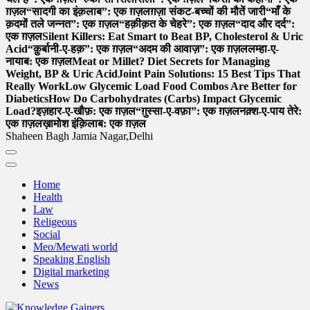
ग़ज़ल
“सादगी का इंक़लाब”: एक ग़ज़ल
ग़ज़ा संकट-बच्चों की मौतें जारी
“माँ के
क़दमों तले जन्नत”: एक ग़ज़ल
“हक़ीक़त के चेहरे”: एक ग़ज़ल
“दाद और दर्द”:
एक ग़ज़ल
Silent Killers: Eat Smart to Beat BP, Cholesterol & Uric
Acid
“क़ुर्बानी-ए-हक़”: एक ग़ज़ल
“अदम की आवाज़”: एक ग़ज़ल
लम्हा-ए-
नायाब: एक ग़ज़ल
Meat or Millet? Diet Secrets for Managing
Weight, BP & Uric Acid
Joint Pain Solutions: 15 Best Tips That
Really Work
Low Glycemic Load Food Combos Are Better for
Diabetics
How Do Carbohydrates (Carbs) Impact Glycemic
Load?
इज़हार-ए-खौफ़: एक ग़ज़ल
“ग़ुस्सा-ए-वफ़ा”: एक ग़ज़ल
नक़्श-ए-पाय तेरे:
एक ग़ज़ल
ख़ामोश इंक़िलाब: एक ग़ज़ल
Shaheen Bagh Jamia Nagar,Delhi
Home
Health
Law
Religeous
Social
Meo/Mewati world
Speaking English
Digital marketing
News