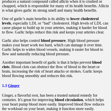
produces a natural compound called allicin when it is crushed or
chopped, which is responsible for many of its health benefits. Allicin
is what gives garlic its strong smell and many health benefits.
One of garlic’s main benefits is its ability to
lower cholesterol
levels
, especially LDL or “bad” cholesterol. High levels of LDL can
cause plaque to build up in your arteries, making it harder for blood
to flow. Garlic helps reduce this risk and keeps your arteries clear.
Garlic also helps control
blood pressure
. High blood pressure
makes your heart work too hard, which can damage it over time.
Garlic helps to widen blood vessels, making it easier for blood to
flow and naturally reducing blood pressure.
Another important benefit of garlic is that it helps prevent
blood
clots
. Blood clots can obstruct the flow of blood to the heart or
brain, increasing the risk of heart attacks or strokes. Garlic keeps
blood flowing smoothly and reduces this risk.
1.3
Ginger
Ginger, a flavorful root, has been a trusted natural remedy for
centuries. It’s great for improving
blood circulation
, which helps
your heart pump blood more easily. Improved blood flow reduces
the workload on your heart, making it function more easily.