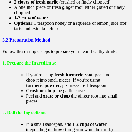
2 cloves of fresh garlic
(crushed or finely chopped)
A one-inch piece of fresh ginger root, either grated or finely
chopped.
1-2 cups of water
Optional
: 1 teaspoon honey or a squeeze of lemon juice (for
taste and extra benefits)
3.2 Preparation Method
Follow these simple steps to prepare your heart-healthy drink:
1. Prepare the Ingredients
:
If you’re using
fresh turmeric root
, peel and
chop it into small pieces. If you’re using
turmeric powder
, just measure 1 teaspoon.
Crush or chop
the garlic cloves.
Peel and
grate or chop
the ginger root into small
pieces.
2. Boil the Ingredients
:
In a small saucepan, add
1-2 cups of water
(depending on how strong you want the drink).