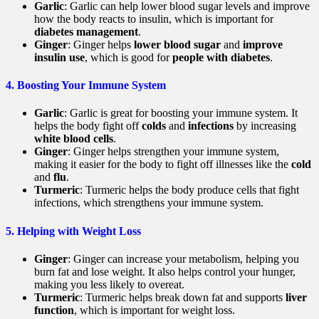
Garlic
: Garlic can help lower blood sugar levels and improve
how the body reacts to insulin, which is important for
diabetes management
.
Ginger
: Ginger helps
lower blood sugar
and
improve
insulin use
, which is good for
people with diabetes
.
4.
Boosting Your Immune System
Garlic
: Garlic is great for boosting your immune system. It
helps the body fight off
colds
and
infections
by increasing
white blood cells
.
Ginger
: Ginger helps strengthen your immune system,
making it easier for the body to fight off illnesses like the
cold
and
flu
.
Turmeric
: Turmeric helps the body produce cells that fight
infections, which strengthens your immune system.
5.
Helping with Weight Loss
Ginger
: Ginger can increase your metabolism, helping you
burn fat and lose weight. It also helps control your hunger,
making you less likely to overeat.
Turmeric
: Turmeric helps break down fat and supports
liver
function
, which is important for weight loss.