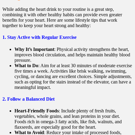
While adding the heart drink to your routine is a great step,
combining it with other healthy habits can provide even greater
benefits for your heart. Here are some lifestyle tips that work
together to keep your heart strong and healthy:
1.
Stay Active with Regular Exercise
Why It’s Important
: Physical activity strengthens the heart,
improves blood circulation, and helps maintain healthy blood
pressure.
What to Do
: Aim for at least 30 minutes of moderate exercise
five times a week. Activities like brisk walking, swimming,
cycling, or dancing are excellent choices. Simple adjustments,
such as opting for the stairs instead of the elevator, can have a
meaningful impact.
2.
Follow a Balanced Diet
Heart-Friendly Foods
: Include plenty of fresh fruits,
vegetables, whole grains, and lean proteins in your diet.
Foods rich in omega-3 fatty acids, like fish, walnuts, and
flaxseeds, are especially good for the heart.
What to Avoid
: Reduce your intake of processed foods,