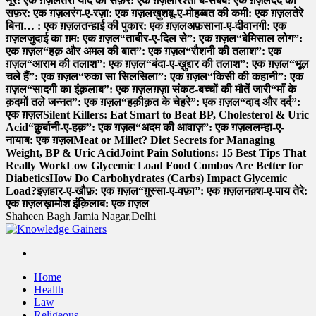
नूर: एक ग़ज़ल
तेरी याद का सफ़र: एक ग़ज़ल
रिश्ता बे-सबब: एक ग़ज़ल
दर्द का
सफ़र: एक ग़ज़ल
रंग-ए-रज़ा: एक ग़ज़ल
ख़ुशबू-ए-मोहब्बत की कमी: एक ग़ज़ल
तेरे
बिना… : एक ग़ज़ल
तन्हाई की पुकार: एक ग़ज़ल
अफ़साना-ए-दीवानगी: एक
ग़ज़ल
जुदाई का ग़म: एक ग़ज़ल
“ताबीर-ए-दिल से”: एक ग़ज़ल
“बेमिसाल लोग”:
एक ग़ज़ल
“हक़ और अमल की बात”: एक ग़ज़ल
“रौशनी की तलाश”: एक
ग़ज़ल
“आराम की तलाश”: एक ग़ज़ल
“बंदा-ए-ख़ुद्दार की तलाश”: एक ग़ज़ल
“भूल
चले हैं”: एक ग़ज़ल
“रुका सा सिलसिला”: एक ग़ज़ल
“किसी की कहानी”: एक
ग़ज़ल
“सादगी का इंक़लाब”: एक ग़ज़ल
ग़ज़ा संकट-बच्चों की मौतें जारी
“माँ के
क़दमों तले जन्नत”: एक ग़ज़ल
“हक़ीक़त के चेहरे”: एक ग़ज़ल
“दाद और दर्द”:
एक ग़ज़ल
Silent Killers: Eat Smart to Beat BP, Cholesterol & Uric
Acid
“क़ुर्बानी-ए-हक़”: एक ग़ज़ल
“अदम की आवाज़”: एक ग़ज़ल
लम्हा-ए-
नायाब: एक ग़ज़ल
Meat or Millet? Diet Secrets for Managing
Weight, BP & Uric Acid
Joint Pain Solutions: 15 Best Tips That
Really Work
Low Glycemic Load Food Combos Are Better for
Diabetics
How Do Carbohydrates (Carbs) Impact Glycemic
Load?
इज़हार-ए-खौफ़: एक ग़ज़ल
“ग़ुस्सा-ए-वफ़ा”: एक ग़ज़ल
नक़्श-ए-पाय तेरे:
एक ग़ज़ल
ख़ामोश इंक़िलाब: एक ग़ज़ल
Shaheen Bagh Jamia Nagar,Delhi
Read & Spread
Home
Health
Law
Religeous