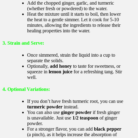
Add the chopped ginger, garlic, and turmeric
(whether fresh or powdered) to the water.
Heat the mixture until it starts to boil, then lower
the heat to a gentle simmer. Let it cook for 5-10
minutes, allowing the ingredients to release their
healing properties into the water.
3. Strain and Serve
:
Once simmered, strain the liquid into a cup to
separate the solids.
Optionally,
add honey
to taste for sweetness, or
squeeze in
lemon juice
for a refreshing tang. Stir
well.
4. Optional Variations
:
If you don’t have fresh turmeric root, you can use
turmeric powder
instead.
You can also use
ginger powder
if fresh ginger
is unavailable. Just use
1/2 teaspoon
of ginger
powder.
For a stronger flavor, you can add
black pepper
(a pinch), as it helps increase the absorption of