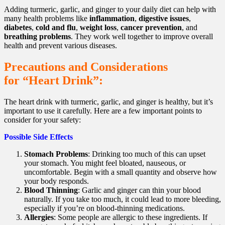
Adding turmeric, garlic, and ginger to your daily diet can help with
many health problems like
inflammation
,
digestive issues
,
diabetes
,
cold and flu
,
weight loss
,
cancer prevention
, and
breathing problems
. They work well together to improve overall
health and prevent various diseases.
Precautions and Considerations
for
“Heart Drink”:
The heart drink with turmeric, garlic, and ginger is healthy, but it’s
important to use it carefully. Here are a few important points to
consider for your safety:
Possible Side Effects
Stomach Problems
: Drinking too much of this can upset
your stomach. You might feel bloated, nauseous, or
uncomfortable. Begin with a small quantity and observe how
your body responds.
Blood Thinning
: Garlic and ginger can thin your blood
naturally. If you take too much, it could lead to more bleeding,
especially if you’re on blood-thinning medications.
Allergies
: Some people are allergic to these ingredients. If