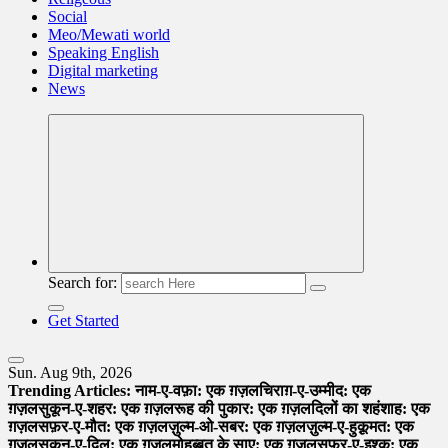
Social
Meo/Mewati world
Speaking English
Digital marketing
News
Search for:
Get Started
Sun. Aug 9th, 2026
Trending Articles:
नाम-ए-वफ़ा: एक ग़ज़ल
चिराग़-ए-उम्मीद: एक
ग़ज़ल
सुकून-ए-शहर: एक ग़ज़ल
रूह की पुकार: एक ग़ज़ल
दिलों का शहंशाह: एक
ग़ज़ल
सफ़र-ए-मौत: एक ग़ज़ल
ज़ुल्म-ओ-सबर: एक ग़ज़ल
ज़ुल्म-ए-हुक़ूमत: एक
ग़ज़ल
सुकून-ए-दिल: एक ग़ज़ल
मोहब्बत के साए: एक ग़ज़ल
सफ़र-ए-इश्क़: एक