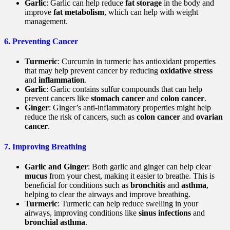
Garlic
: Garlic can help reduce
fat storage
in the body and
improve
fat metabolism
, which can help with weight
management.
6.
Preventing Cancer
Turmeric
: Curcumin in turmeric has antioxidant properties
that may help prevent cancer by reducing
oxidative stress
and
inflammation
.
Garlic
: Garlic contains sulfur compounds that can help
prevent cancers like
stomach cancer
and
colon cancer
.
Ginger
: Ginger’s anti-inflammatory properties might help
reduce the risk of cancers, such as
colon cancer
and
ovarian
cancer
.
7.
Improving Breathing
Garlic and Ginger
: Both garlic and ginger can help clear
mucus
from your chest, making it easier to breathe. This is
beneficial for conditions such as
bronchitis
and
asthma
,
helping to clear the airways and improve breathing.
Turmeric
: Turmeric can help reduce swelling in your
airways, improving conditions like
sinus infections
and
bronchial asthma
.