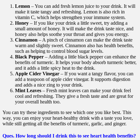
Lemon
– You can add fresh lemon juice to your drink. It will
make it taste tangy and refreshing. Lemon is also rich in
vitamin C, which helps strengthen your immune system.
Honey
– If you like your drink a little sweet, try adding a
small amount of honey. It will make the drink taste nice, and
honey also helps soothe your throat and gives you energy.
Cinnamon
– A pinch of cinnamon can make the drink taste
warm and slightly sweet. Cinnamon also has health benefits,
such as helping to control blood sugar levels.
Black Pepper
– Adding a little black pepper can enhance the
benefits of turmeric. It helps your body absorb turmeric better,
and it adds a little spicy heat to the drink.
Apple Cider Vinegar
– If you want a tangy flavor, you can
add a teaspoon of apple cider vinegar. It supports digestion
and adds a nice zing to your drink.
Mint Leaves
– Fresh mint leaves can make your drink feel
cool and refreshing. They give a fresh taste and are great for
your overall health too.
You can try these ingredients to see which one you like best. This
way, you can enjoy your heart-healthy drink with a taste you love,
while still getting all the benefits of turmeric, garlic, and ginger.
Ques.
How long should I drink this to see heart health benefits?