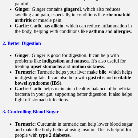
painful.
Ginger
: Ginger contains
gingerol
, which also reduces
swelling and pain, especially in conditions like
rheumatoid
arthritis
or muscle pain.
Garlic
: Garlic has
allicin
, which can reduce inflammation in
the body, helping with conditions like
asthma
and
allergies
.
2.
Better Digestion
Ginger
: Ginger is good for digestion. It can help with
problems like
indigestion
and
nausea
. It’s also useful for
treating
upset stomachs
and
motion sickness
.
Turmeric
: Turmeric helps your liver make
bile
, which helps
in digesting fats. It can also help with
gastritis
and
irritable
bowel syndrome (IBS)
.
Garlic
: Garlic helps maintain a healthy balance of beneficial
bacteria in your gut, supporting better digestion. It also helps
fight off stomach infections.
3.
Controlling Blood Sugar
Turmeric
: Curcumin in turmeric can help lower blood sugar
and make the body better at using insulin. This is helpful for
people with
type 2 diabetes
.