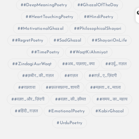
#DeepMeaningPoetry
#GhazalOfTheDay
#HeartTouchingPoetry
#HindiPoetry
#MotivationalGhazal
#PhilosophicalShayari
#RegretPoetry
#SadGhazal
#ShayariOnLife
#TimePoetry
#WaqtKiAhmiyat
#ZindagiAurWaqt
#अब_पछताए_क्या
#उर्दू_ग़ज़ल
#क़बीर_की_ग़ज़ल
#ग़ज़ल
#तर्ज़_ए_ज़िंदगी
#पछतावा
#फ़लसफ़ाना_शायरी
#मक़ता_व_मतला
#वक़्त_और_ज़िंदगी
#वक़्त_की_क़ीमत
#समय_का_महत्व
#हिंदी_ग़ज़ल
EmotionalPoetry
KabirGhazal
UrduPoetry