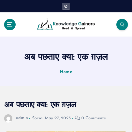
S
k
i
p
t
Read & Spread
o
c
o
अब पछताए क्या: एक ग़ज़ल
n
t
e
Home
n
t
अब पछताए क्या: एक ग़ज़ल
admin
Social
May 27, 2025
0 Comments