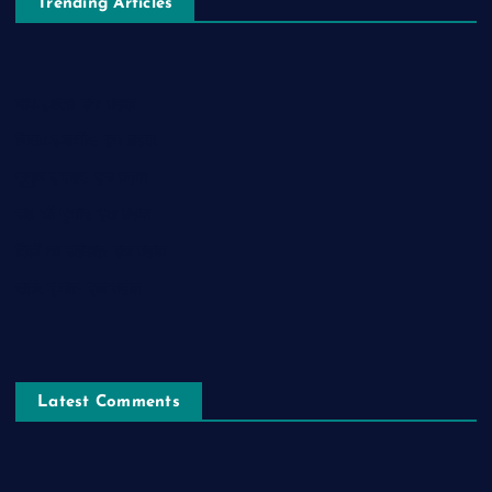
Trending Articles
नाम-ए-वफ़ा: एक ग़ज़ल
चिराग़-ए-उम्मीद: एक ग़ज़ल
सुकून-ए-शहर: एक ग़ज़ल
रूह की पुकार: एक ग़ज़ल
दिलों का शहंशाह: एक ग़ज़ल
सफ़र-ए-मौत: एक ग़ज़ल
Latest Comments