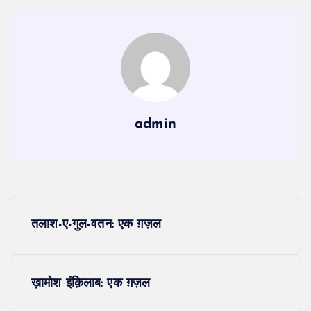
admin
P
तलाश-ए-गुल-वतन: एक ग़ज़ल
o
s
ख़ामोश इंक़िलाब: एक ग़ज़ल