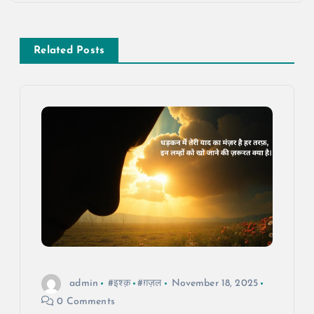
t
n
Related Posts
a
v
i
g
a
t
i
admin
#इश्क़
#ग़ज़ल
November 18, 2025
0 Comments
o