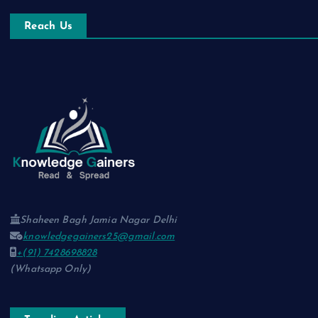
Reach Us
Shaheen Bagh Jamia Nagar Delhi
knowledgegainers25@gmail.com
+(91) 7428698828
(Whatsapp Only)