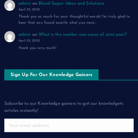
admin
on
Blood Sugar: Ideas and Solutions
April 25, 2025
Thank you so much for your thoughtful words! I'm truly glad to
hear that you found exactly what you were…
admin
on
What is the number one cause of joint pain?
April 25, 2025
thank you very much!
Sign Up For Our Knowledge Gainers
Subscribe to our Knowledge gainers to get our knowledgets
articles instantly!