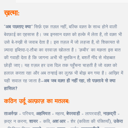
ख़त्मा:
“अब पछताए क्या”
सिर्फ़ एक ग़ज़ल नहीं, बल्कि वक़्त के साथ होने वाली
बेवफ़ाई का एहसास है। जब इनसान वक़्त को हल्के में लेता है, तो वक़्त भी
उसे बे-रुख़ी से जवाब देता है। इस ग़ज़ल में जो लहजा है, वो शिकायत से
ज़्यादा इब्तिदा-ए-तौबा का दरवाज़ा खोलता है। ‘क़बीर’ का मक़ता इस बात
की गवाही देता है कि जागना अभी भी मुमकिन है, बशर्ते नींद से मोहब्बत
छोड़ी जाए। यह ग़ज़ल हर उस दिल तक पहुँचना चाहती है जो वक़्त को
हलाल करता रहा और अब तन्हाई का लुत्फ़ भी बोझ बन गया है। आख़िर में
यही सवाल रह जाता है—
अब जब वक़्त ही नहीं रहा, तो पछतावे से क्या
हासिल?
कठिन उर्दू अल्फ़ाज़ का मतलब:
ताअर्रुफ़
– परिचय,
अहमियत
– महत्व,
बेपरवाही
– लापरवाही,
नाक़द्री
–
क़द्र न करना,
शायर
– कवि,
अश’आर
– शेर (कविता की पंक्तियाँ),
उकेरा