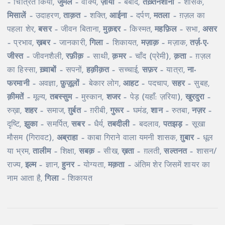
– चित्रित किया,
जुमले
– वाक्य,
ज़ाया
– बर्बाद,
तख़्तनशीनों
– शासक,
मिसालें
– उदाहरण,
ताक़त
– शक्ति,
आईना
– दर्पण,
मतला
– ग़ज़ल का
पहला शेर,
बसर
– जीवन बिताना,
मुक़द्दर
– किस्मत,
महफ़िल
– सभा,
असर
– प्रभाव,
ख़बर
– जानकारी,
गिला
– शिकायत,
मज़ाक़
– मज़ाक,
तर्ज़-ए-
जीस्त
– जीवनशैली,
रफ़ीक़
– साथी,
क़मर
– चाँद (प्रेमी),
क़ता
– ग़ज़ल
का हिस्सा,
ख़्वाबों
– सपनों,
हक़ीक़त
– सच्चाई,
सफ़र
– यात्रा,
ना-
फरमानी
– अवज्ञा,
फ़ुज़ूलों
– बेकार लोग,
आहट
– पदचाप,
सहर
– सुबह,
क़ीमतें
– मूल्य,
तबस्सुम
– मुस्कान,
शजर
– पेड़ (यहाँ: ज़रिया),
खुरदुरा
–
रुख़ा,
शहर
– समाज,
ग़ुर्बत
– ग़रीबी,
गुरूर
– घमंड,
शान
– रुतबा,
नज़र
–
दृष्टि,
झुका
– समर्पित,
सबर
– धैर्य,
तबदीली
– बदलाव,
पतझड़
– सूखा
मौसम (गिरावट),
अब्राहा
– काबा गिराने वाला यमनी शासक,
ग़ुबार
– धूल
या भ्रम,
तालीम
– शिक्षा,
सबक़
– सीख,
ख़ता
– ग़लती,
सल्तनत
– शासन/
राज्य,
इल्म
– ज्ञान,
हुनर
– योग्यता,
मक़ता
– अंतिम शेर जिसमें शायर का
नाम आता है,
गिला
– शिकायत